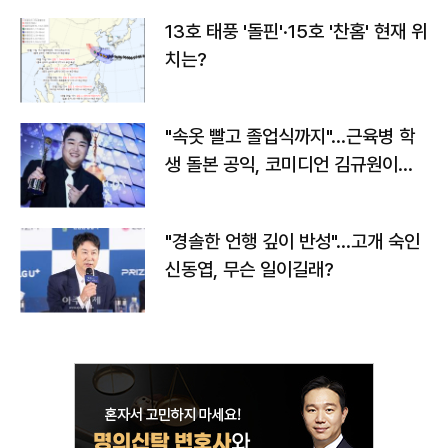
13호 태풍 '돌핀'·15호 '찬홈' 현재 위
치는?
"속옷 빨고 졸업식까지"…근육병 학
생 돌본 공익, 코미디언 김규원이었
다
"경솔한 언행 깊이 반성"…고개 숙인
신동엽, 무슨 일이길래?