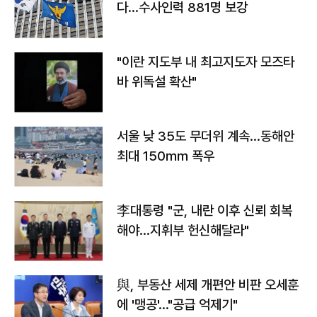
다…수사인력 881명 보강
"이란 지도부 내 최고지도자 모즈타
바 위독설 확산"
서울 낮 35도 무더위 계속…동해안
최대 150㎜ 폭우
李대통령 "군, 내란 이후 신뢰 회복
해야…지휘부 헌신해달라"
與, 부동산 세제 개편안 비판 오세훈
에 '맹공'…"공급 억제기"