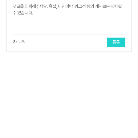
0
/ 300
등록