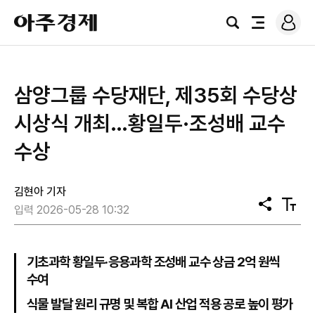
로
아
그
검
전
주
인
색
체
경
메
제
뉴
삼양그룹 수당재단, 제35회 수당상
시상식 개최…황일두·조성배 교수
수상
김현아 기자
공
텍
입력 2026-05-28 10:32
유
스
트
크
기
기초과학 황일두·응용과학 조성배 교수 상금 2억 원씩
수여
식물 발달 원리 규명 및 복합 AI 산업 적용 공로 높이 평가