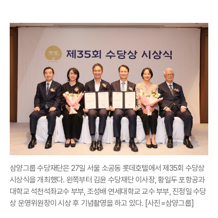
삼양그룹 수당재단은 27일 서울 소공동 롯데호텔에서 제35회 수당상
시상식을 개최했다. 왼쪽부터 김윤 수당재단 이사장, 황일두 포항공과
대학교 석천석좌교수 부부, 조성배 연세대학교 교수 부부, 진정일 수당
상 운영위원장이 시상 후 기념촬영을 하고 있다. [사진=삼양그룹]