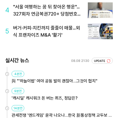
"서울 여행하는 꿈 뒤 찾아온 행운"…
4
327회차 연금복권720+ 당첨번호조
회 주목
버거·커피·치킨까지 줄줄이 매물…외
5
식 프랜차이즈 M&A '활기'
실시간 뉴스
08.08 21:30
UPDATE
4분전
與 "'하늘이법' 여야 공동 발의 괜찮아…그것이 협치"
9분전
'캐시딜' 캐시워크 돈 버는 퀴즈, 정답은?
14분전
관세전쟁 '엔드게임' 윤곽 나오나…한국 新통상정책 교두보 활