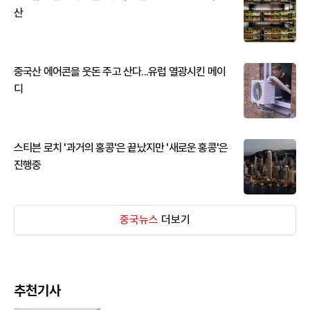
산
중국산 에어콘을 웃돈 주고 산다...유럽 열광시킨 메이
디
스티븐 로치 '과거의 홍콩'은 끝났지만 '새로운 홍콩'은
진행중
중국뉴스
더보기
추천기사