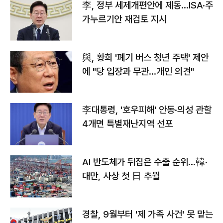
李, 정부 세제개편안에 제동…ISA·주
가누르기안 재검토 지시
與, 황희 '폐기 버스 청년 주택' 제안
에 "당 입장과 무관…개인 의견"
李대통령, '호우피해' 안동·의성 관할
4개면 특별재난지역 선포
AI 반도체가 뒤집은 수출 순위…韓·
대만, 사상 첫 日 추월
경찰, 9월부터 '제 가족 사건' 못 맡는