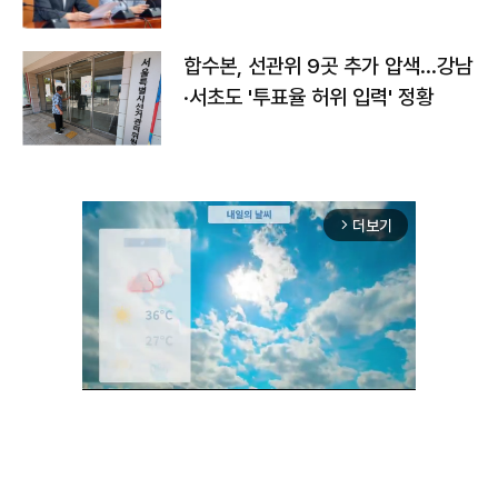
합수본, 선관위 9곳 추가 압색…강남
·서초도 '투표율 허위 입력' 정황
더보기
arrow_forward_ios
Unmute