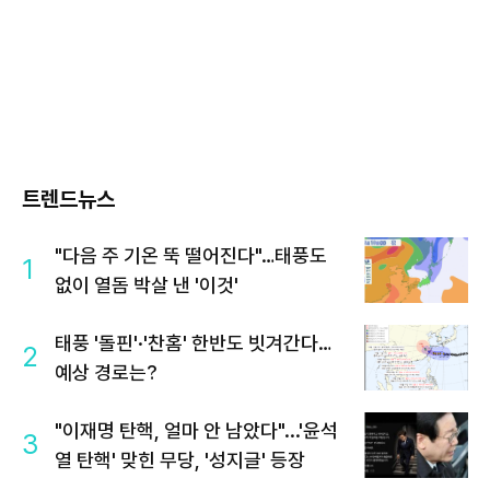
트렌드뉴스
"다음 주 기온 뚝 떨어진다"…태풍도
1
없이 열돔 박살 낸 '이것'
태풍 '돌핀'·'찬홈' 한반도 빗겨간다…
2
예상 경로는?
"이재명 탄핵, 얼마 안 남았다"...'윤석
3
열 탄핵' 맞힌 무당, '성지글' 등장