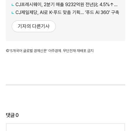
CJ프레시웨이, 2분기 매출 9232억원 전년比 4.5%↑…'식봄' 성장세 뚜렷
CJ제일제당, AI로 K-푸드 맞춤 기획… '푸드 AI 360' 구축
기자의 다른기사
©'5개국어 글로벌 경제신문' 아주경제. 무단전재·재배포 금지
댓글
0