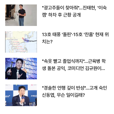
"광고주들이 찾아줘"…진태현, '이숙
캠' 하차 후 근황 공개
13호 태풍 '돌핀'·15호 '찬홈' 현재 위
치는?
"속옷 빨고 졸업식까지"…근육병 학
생 돌본 공익, 코미디언 김규원이었
다
"경솔한 언행 깊이 반성"…고개 숙인
신동엽, 무슨 일이길래?