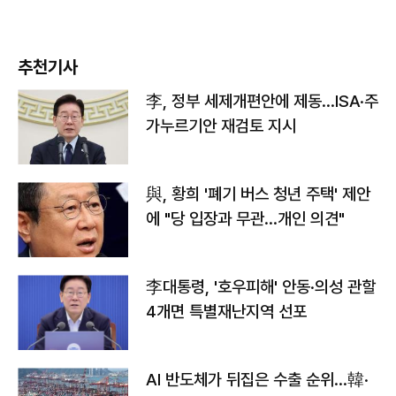
추천기사
李, 정부 세제개편안에 제동…ISA·주
가누르기안 재검토 지시
與, 황희 '폐기 버스 청년 주택' 제안
에 "당 입장과 무관…개인 의견"
李대통령, '호우피해' 안동·의성 관할
4개면 특별재난지역 선포
AI 반도체가 뒤집은 수출 순위…韓·