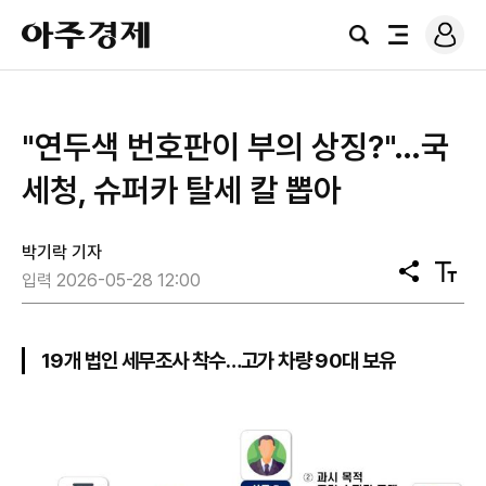
로
아
그
검
전
주
인
색
체
경
메
제
뉴
"연두색 번호판이 부의 상징?"…국
세청, 슈퍼카 탈세 칼 뽑아
박기락 기자
공
텍
입력 2026-05-28 12:00
유
스
트
크
기
19개 법인 세무조사 착수…고가 차량 90대 보유