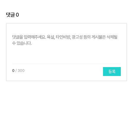
댓글
0
0
/ 300
등록