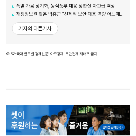
폭염·가뭄 장기화, 농식품부 대응 상황실 차관급 격상
재정정보원 찾은 박홍근 "선제적 보안 대응 역량 어느때보다 중요"
기자의 다른기사
©'5개국어 글로벌 경제신문' 아주경제. 무단전재·재배포 금지