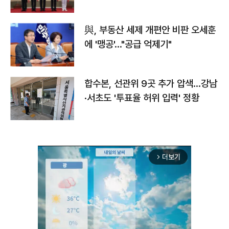
與, 부동산 세제 개편안 비판 오세훈
에 '맹공'…"공급 억제기"
합수본, 선관위 9곳 추가 압색…강남
·서초도 '투표율 허위 입력' 정황
더보기
arrow_forward_ios