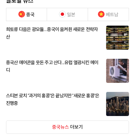
글로벌 뉴스
중국
일본
베트남
희토류 다음은 광모듈…중국이 움켜쥔 새로운 전략자
산
중국산 에어콘을 웃돈 주고 산다...유럽 열광시킨 메이
디
스티븐 로치 '과거의 홍콩'은 끝났지만 '새로운 홍콩'은
진행중
중국뉴스
더보기