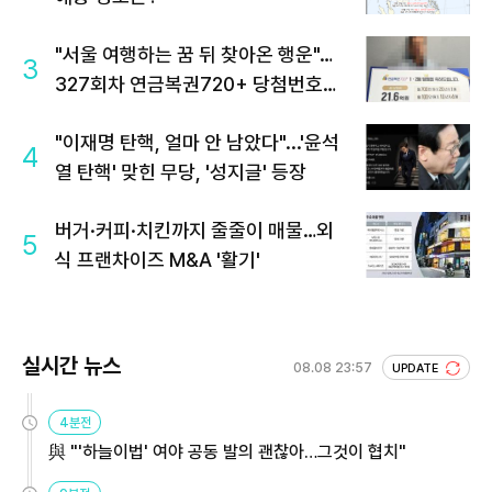
"서울 여행하는 꿈 뒤 찾아온 행운"…
3
327회차 연금복권720+ 당첨번호조
회 주목
"이재명 탄핵, 얼마 안 남았다"...'윤석
4
열 탄핵' 맞힌 무당, '성지글' 등장
버거·커피·치킨까지 줄줄이 매물…외
5
식 프랜차이즈 M&A '활기'
실시간 뉴스
08.08 23:57
UPDATE
4분전
與 "'하늘이법' 여야 공동 발의 괜찮아…그것이 협치"