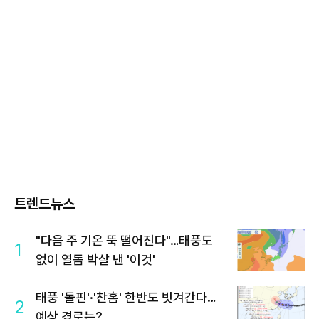
트렌드뉴스
"다음 주 기온 뚝 떨어진다"…태풍도
1
없이 열돔 박살 낸 '이것'
태풍 '돌핀'·'찬홈' 한반도 빗겨간다…
2
예상 경로는?