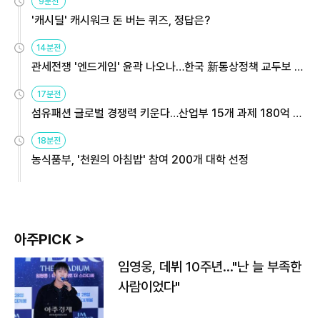
9분전
'캐시딜' 캐시워크 돈 버는 퀴즈, 정답은?
14분전
관세전쟁 '엔드게임' 윤곽 나오나…한국 新통상정책 교두보 활
용해야
17분전
섬유패션 글로벌 경쟁력 키운다…산업부 15개 과제 180억 지
원
18분전
농식품부, '천원의 아침밥' 참여 200개 대학 선정
아주PICK >
임영웅, 데뷔 10주년…"난 늘 부족한
사람이었다"