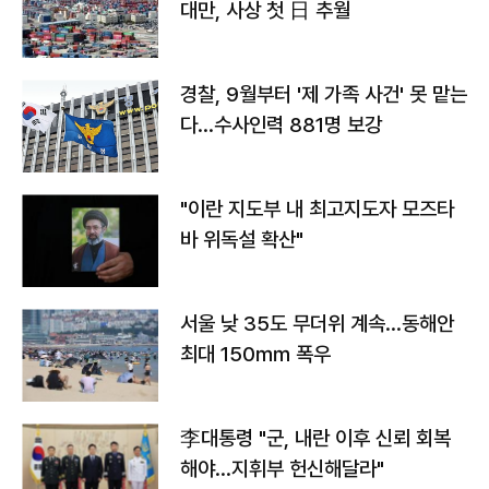
대만, 사상 첫 日 추월
경찰, 9월부터 '제 가족 사건' 못 맡는
다…수사인력 881명 보강
"이란 지도부 내 최고지도자 모즈타
바 위독설 확산"
서울 낮 35도 무더위 계속…동해안
최대 150㎜ 폭우
李대통령 "군, 내란 이후 신뢰 회복
해야…지휘부 헌신해달라"