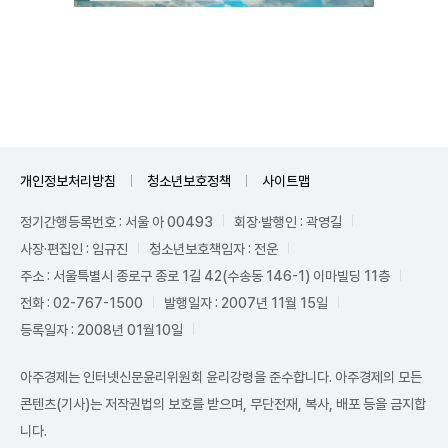
Unmute
개인정보처리방침
청소년보호정책
사이트맵
정기간행등록번호 : 서울 아 00493
회장·발행인 : 곽영길
사장·편집인 : 임규진
청소년보호책임자 : 전운
주소 : 서울특별시 종로구 종로 1길 42(수송동 146-1) 이마빌딩 11층
전화 : 02-767-1500
발행일자 : 2007년 11월 15일
등록일자 : 2008년 01월10일
아주경제는 인터넷신문윤리위원회 윤리강령을 준수합니다. 아주경제의 모든
콘텐츠(기사)는 저작권법의 보호를 받으며, 무단전재, 복사, 배포 등을 금지합
니다.