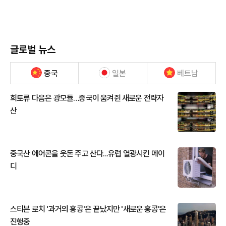
글로벌 뉴스
중국
일본
베트남
희토류 다음은 광모듈…중국이 움켜쥔 새로운 전략자
산
중국산 에어콘을 웃돈 주고 산다...유럽 열광시킨 메이
디
스티븐 로치 '과거의 홍콩'은 끝났지만 '새로운 홍콩'은
진행중