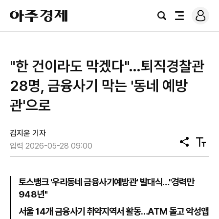
로
아
그
검
전
주
인
색
체
경
메
제
뉴
"한 건이라도 막겠다"…퇴직경찰관
28명, 금융사기 막는 '동네 예방
관'으로
김지윤 기자
공
텍
입력 2026-05-28 09:00
유
스
트
크
기
토스뱅크 '우리동네 금융사기예방관' 발대식…"경력만
948년"
서울 14개 금융사기 취약지역서 활동…ATM 돌고 악성앱