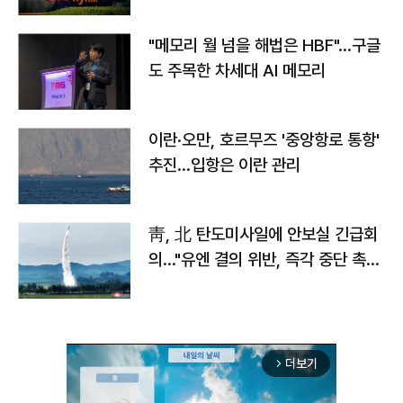
자
"메모리 월 넘을 해법은 HBF"…구글
도 주목한 차세대 AI 메모리
이란·오만, 호르무즈 '중앙항로 통항'
추진…입항은 이란 관리
靑, 北 탄도미사일에 안보실 긴급회
의…"유엔 결의 위반, 즉각 중단 촉
구"
더보기
arrow_forward_ios