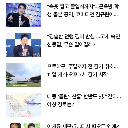
"속옷 빨고 졸업식까지"…근육병 학
생 돌본 공익, 코미디언 김규원이었
다
"경솔한 언행 깊이 반성"…고개 숙인
신동엽, 무슨 일이길래?
프로야구, 주말까지 전 경기 취소…
11일 재개·오후 7시 경기 시작
태풍 '돌핀'·'찬홈' 한반도 빗겨간다…
예상 경로는?
이재룡 재판行…다시 떠오른 연예계