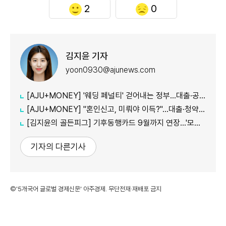
2
0
김지윤 기자
yoon0930@ajunews.com
[AJU+MONEY] '웨딩 페널티' 걷어내는 정부…대출·공공임대 불이익 줄인다
[AJU+MONEY] "혼인신고, 미뤄야 이득?"…대출·청약·세금 따져보니
[김지윤의 골든피그] 기후동행카드 9월까지 연장…'모두의카드' 갈아탈 땐 혜택 따져야
기자의 다른기사
©'5개국어 글로벌 경제신문' 아주경제. 무단전재·재배포 금지