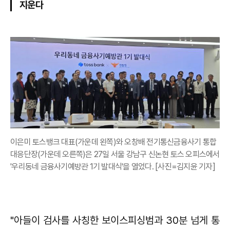
지운다
이은미 토스뱅크 대표(가운데 왼쪽)와 오창배 전기통신금융사기 통합
대응단장(가운데 오른쪽)은 27일 서울 강남구 신논현 토스 오피스에서
'우리동네 금융사기예방관 1기 발대식'을 열었다. [사진=김지윤 기자]
"아들이 검사를 사칭한 보이스피싱범과 30분 넘게 통