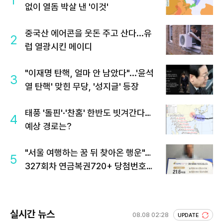
없이 열돔 박살 낸 '이것'
중국산 에어콘을 웃돈 주고 산다...유
2
럽 열광시킨 메이디
"이재명 탄핵, 얼마 안 남았다"...'윤석
3
열 탄핵' 맞힌 무당, '성지글' 등장
태풍 '돌핀'·'찬홈' 한반도 빗겨간다…
4
예상 경로는?
"서울 여행하는 꿈 뒤 찾아온 행운"…
5
327회차 연금복권720+ 당첨번호조
회 주목
실시간 뉴스
08.08 02:28
UPDATE