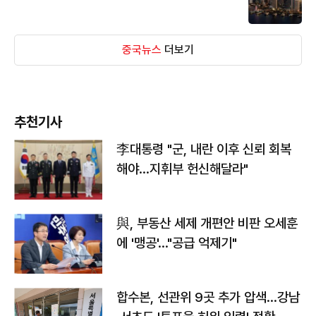
중국뉴스
더보기
추천기사
李대통령 "군, 내란 이후 신뢰 회복
해야…지휘부 헌신해달라"
與, 부동산 세제 개편안 비판 오세훈
에 '맹공'…"공급 억제기"
합수본, 선관위 9곳 추가 압색…강남