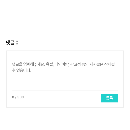
댓글
0
0
/ 300
등록