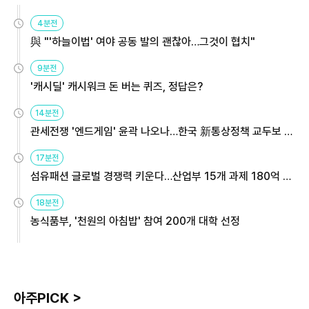
4분전
與 "'하늘이법' 여야 공동 발의 괜찮아…그것이 협치"
9분전
'캐시딜' 캐시워크 돈 버는 퀴즈, 정답은?
14분전
관세전쟁 '엔드게임' 윤곽 나오나…한국 新통상정책 교두보 활
용해야
17분전
섬유패션 글로벌 경쟁력 키운다…산업부 15개 과제 180억 지
원
18분전
농식품부, '천원의 아침밥' 참여 200개 대학 선정
아주PICK >