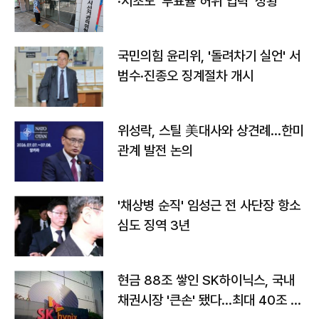
·서초도 '투표율 허위 입력' 정황
국민의힘 윤리위, '돌려차기 실언' 서
범수·진종오 징계절차 개시
위성락, 스틸 美대사와 상견례…한미
관계 발전 논의
'채상병 순직' 임성근 전 사단장 항소
심도 징역 3년
현금 88조 쌓인 SK하이닉스, 국내
채권시장 '큰손' 됐다…최대 40조 투