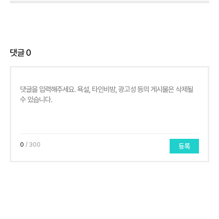
댓글
0
0
/ 300
등록