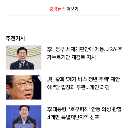
중국뉴스
더보기
추천기사
李, 정부 세제개편안에 제동…ISA·주
가누르기안 재검토 지시
與, 황희 '폐기 버스 청년 주택' 제안
에 "당 입장과 무관…개인 의견"
李대통령, '호우피해' 안동·의성 관할
4개면 특별재난지역 선포