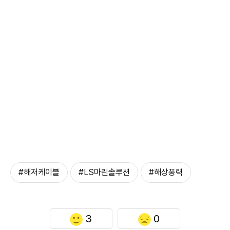
#해저케이블
#LS마린솔루션
#해상풍력
3
0