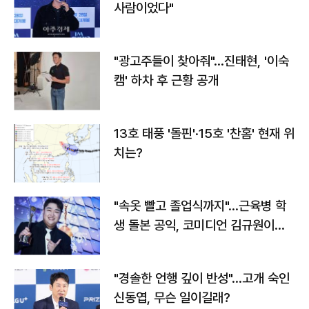
사람이었다"
"광고주들이 찾아줘"…진태현, '이숙
캠' 하차 후 근황 공개
13호 태풍 '돌핀'·15호 '찬홈' 현재 위
치는?
"속옷 빨고 졸업식까지"…근육병 학
생 돌본 공익, 코미디언 김규원이었
다
"경솔한 언행 깊이 반성"…고개 숙인
신동엽, 무슨 일이길래?