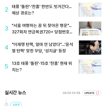
태풍 '돌핀'·'찬홈' 한반도 빗겨간다…
2
예상 경로는?
"서울 여행하는 꿈 뒤 찾아온 행운"…
3
327회차 연금복권720+ 당첨번호조
회 주목
"이재명 탄핵, 얼마 안 남았다"...'윤석
4
열 탄핵' 맞힌 무당, '성지글' 등장
13호 태풍 '돌핀'·15호 '찬홈' 현재 위
5
치는?
실시간 뉴스
08.09 04:58
UPDATE
4분전