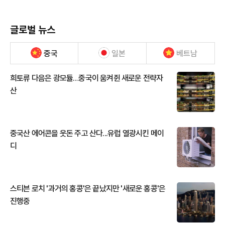
글로벌 뉴스
중국
일본
베트남
희토류 다음은 광모듈…중국이 움켜쥔 새로운 전략자
산
중국산 에어콘을 웃돈 주고 산다...유럽 열광시킨 메이
디
스티븐 로치 '과거의 홍콩'은 끝났지만 '새로운 홍콩'은
진행중