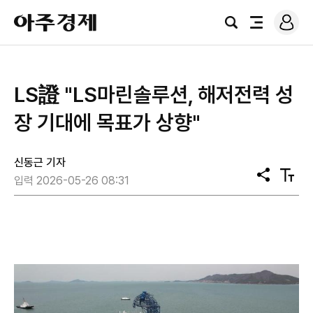
로
아
그
검
전
주
인
색
체
경
메
제
뉴
LS證 "LS마린솔루션, 해저전력 성
장 기대에 목표가 상향"
신동근 기자
공
텍
입력 2026-05-26 08:31
유
스
트
크
기