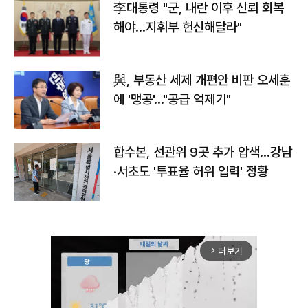
李대통령 "군, 내란 이후 신뢰 회복
해야…지휘부 헌신해달라"
與, 부동산 세제 개편안 비판 오세훈
에 '맹공'…"공급 억제기"
합수본, 선관위 9곳 추가 압색…강남
·서초도 '투표율 허위 입력' 정황
더보기
arrow_forward_ios