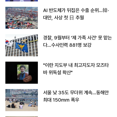
AI 반도체가 뒤집은 수출 순위…韓·
대만, 사상 첫 日 추월
경찰, 9월부터 '제 가족 사건' 못 맡는
다…수사인력 881명 보강
"이란 지도부 내 최고지도자 모즈타
바 위독설 확산"
서울 낮 35도 무더위 계속…동해안
최대 150㎜ 폭우