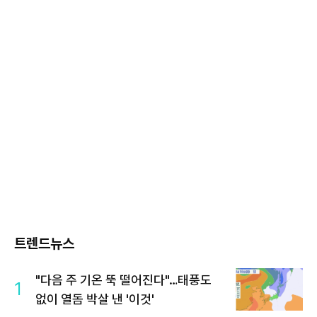
트렌드뉴스
"다음 주 기온 뚝 떨어진다"…태풍도
1
없이 열돔 박살 낸 '이것'