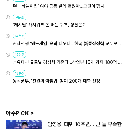
與 "'하늘이법' 여야 공동 발의 괜찮아…그것이 협치"
9분전
'캐시딜' 캐시워크 돈 버는 퀴즈, 정답은?
14분전
관세전쟁 '엔드게임' 윤곽 나오나…한국 新통상정책 교두보 활
용해야
17분전
섬유패션 글로벌 경쟁력 키운다…산업부 15개 과제 180억 지
원
18분전
농식품부, '천원의 아침밥' 참여 200개 대학 선정
아주PICK >
임영웅, 데뷔 10주년…"난 늘 부족한