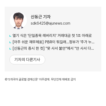
신동근 기자
sdk6425@ajunews.com
열기 식은 '단일종목 레버리지' 거래대금 첫 1조 아래로
[아주 쉬운 재무제표] PBR이 뭐길래…정부가 '주가 누르기'에 칼 빼든 이유
[신동근의 증시 한 컷] "못 사서 불안"에서 "안 사서 다행"으로…증시 덮친 '조모'
기자의 다른기사
©'5개국어 글로벌 경제신문' 아주경제. 무단전재·재배포 금지