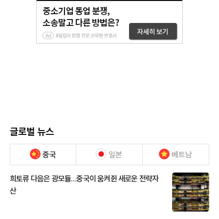
글로벌 뉴스
중국
일본
베트남
희토류 다음은 광모듈…중국이 움켜쥔 새로운 전략자
산