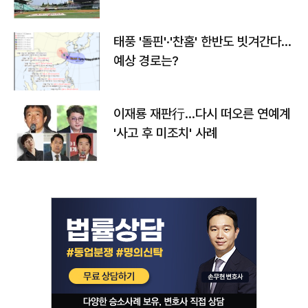
태풍 '돌핀'·'찬홈' 한반도 빗겨간다…
예상 경로는?
이재룡 재판行…다시 떠오른 연예계
'사고 후 미조치' 사례