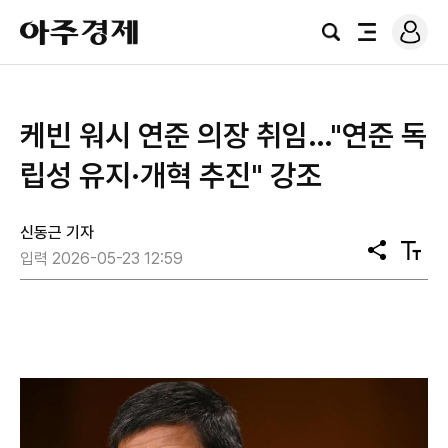
로
아
그
검
전
주
인
색
체
경
메
제
뉴
케빈 워시 연준 의장 취임…"연준 독
립성 유지·개혁 추진" 강조
신동근 기자
공
텍
입력 2026-05-23 12:59
유
스
트
크
기