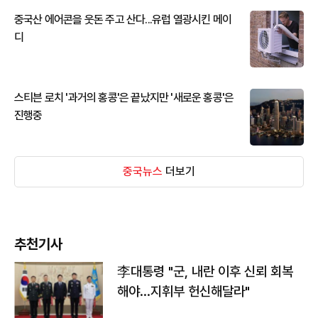
중국산 에어콘을 웃돈 주고 산다...유럽 열광시킨 메이
디
스티븐 로치 '과거의 홍콩'은 끝났지만 '새로운 홍콩'은
진행중
중국뉴스
더보기
추천기사
李대통령 "군, 내란 이후 신뢰 회복
해야…지휘부 헌신해달라"