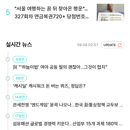
"서울 여행하는 꿈 뒤 찾아온 행운"…
5
327회차 연금복권720+ 당첨번호조
회 주목
실시간 뉴스
08.08 02:57
UPDATE
4분전
與 "'하늘이법' 여야 공동 발의 괜찮아…그것이 협치"
9분전
'캐시딜' 캐시워크 돈 버는 퀴즈, 정답은?
14분전
관세전쟁 '엔드게임' 윤곽 나오나…한국 新통상정책 교두보 활
용해야
17분전
섬유패션 글로벌 경쟁력 키운다…산업부 15개 과제 180억 지