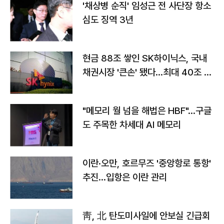
'채상병 순직' 임성근 전 사단장 항소
심도 징역 3년
현금 88조 쌓인 SK하이닉스, 국내
채권시장 '큰손' 됐다…최대 40조 투
자
"메모리 월 넘을 해법은 HBF"…구글
도 주목한 차세대 AI 메모리
이란·오만, 호르무즈 '중앙항로 통항'
추진…입항은 이란 관리
靑, 北 탄도미사일에 안보실 긴급회