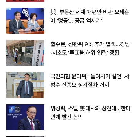
與, 부동산 세제 개편안 비판 오세훈
에 '맹공'…"공급 억제기"
합수본, 선관위 9곳 추가 압색…강남
·서초도 '투표율 허위 입력' 정황
국민의힘 윤리위, '돌려차기 실언' 서
범수·진종오 징계절차 개시
위성락, 스틸 美대사와 상견례…한미
관계 발전 논의