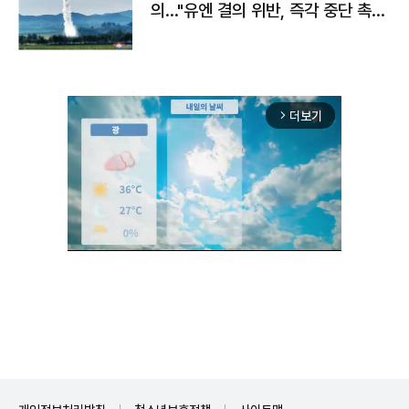
의…"유엔 결의 위반, 즉각 중단 촉
구"
더보기
arrow_forward_ios
Mute