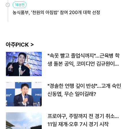
원
18분전
농식품부, '천원의 아침밥' 참여 200개 대학 선정
아주PICK >
"속옷 빨고 졸업식까지"…근육병 학
생 돌본 공익, 코미디언 김규원이었
다
"경솔한 언행 깊이 반성"…고개 숙인
신동엽, 무슨 일이길래?
프로야구, 주말까지 전 경기 취소…
11일 재개·오후 7시 경기 시작