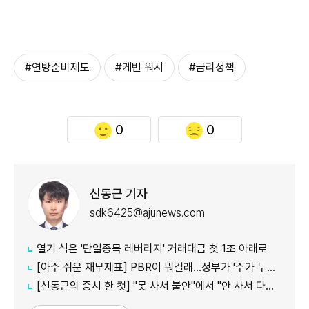
#연방준비제도
#케빈 워시
#금리정책
0
0
신동근 기자
sdk6425@ajunews.com
열기 식은 '단일종목 레버리지' 거래대금 첫 1조 아래로
[아주 쉬운 재무제표] PBR이 뭐길래…정부가 '주가 누르기'에 칼 빼든 이유
[신동근의 증시 한 컷] "못 사서 불안"에서 "안 사서 다행"으로…증시 덮친 '조모'