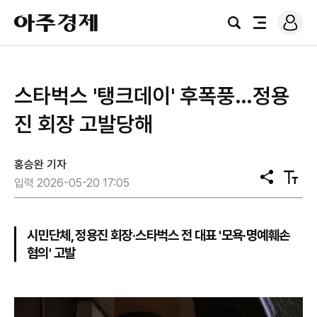
로
아
그
검
전
주
인
색
체
경
메
제
뉴
스타벅스 '탱크데이' 후폭풍…정용
진 회장 고발당해
홍승완 기자
공
텍
입력 2026-05-20 17:05
유
스
트
크
기
시민단체, 정용진 회장·스타벅스 전 대표 '모욕·명예훼손
혐의' 고발