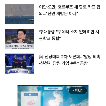
이란·오만, 호르무즈 새 항로 좌표 합
의…"전면 개방은 아냐"
李대통령 "쿠데타 소지 없애려면 사
관학교 통합"
與 전당대회 2차 토론회…'탈당 의혹
·신천지 당원 가입 논란' 공방
더보기
arrow_forward_ios