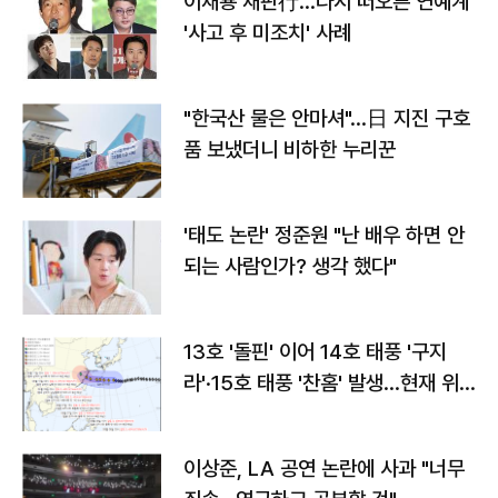
이재룡 재판行…다시 떠오른 연예계
'사고 후 미조치' 사례
"한국산 물은 안마셔"…日 지진 구호
품 보냈더니 비하한 누리꾼
'태도 논란' 정준원 "난 배우 하면 안
되는 사람인가? 생각 했다"
13호 '돌핀' 이어 14호 태풍 '구지
라'·15호 태풍 '찬홈' 발생…현재 위
치와 이동경로는?
이상준, LA 공연 논란에 사과 "너무