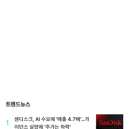
트렌드뉴스
샌디스크, AI 수요에 '매출 4.7배'…가
1
이던스 실망에 '주가는 하락'