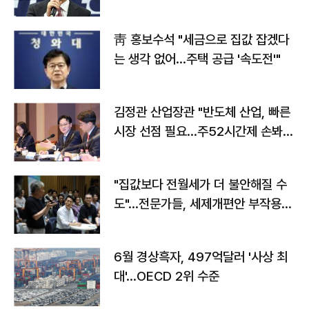
靑 홍보수석 "세금으로 집값 잡겠다
는 생각 없어…주택 공급 '속도전'"
김정관 산업장관 "반도체 산업, 빠른
시장 선점 필요…주52시간제 손봐
야"
"집값보다 전월세가 더 불안해질 수
도"…전문가들, 세제개편안 부작용
우려
6월 경상흑자, 497억달러 '사상 최
대'…OECD 2위 수준