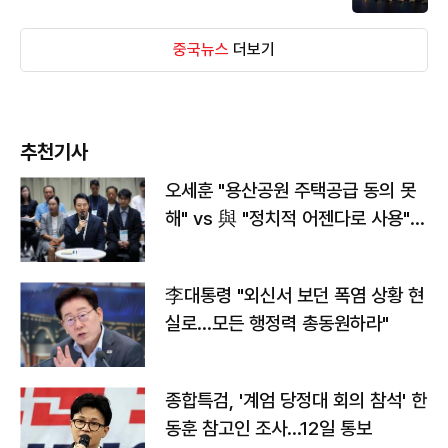
중국뉴스
더보기
추천기사
오세훈 "용산공원 주택공급 동의 못
해" vs 與 "정치적 어젠다로 사용"
맞불
李대통령 "외신서 보던 폭염 상황 현
실로…모든 행정력 총동원하라"
종합특검, '계엄 당정대 회의 참석' 한
동훈 참고인 조사...12일 통보