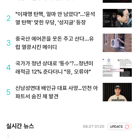
"이재명 탄핵, 얼마 안 남았다"...'윤석
2
열 탄핵' 맞힌 무당, '성지글' 등장
중국산 에어콘을 웃돈 주고 산다...유
3
럽 열광시킨 메이디
국가가 청년 상대로 '통수'?...청년미
4
래적금 12% 준다더니 "응, 오류야"
신남성연대 배인규 대표 사망…인천 아
5
파트서 숨진 채 발견
실시간 뉴스
08.07 01:20
UPDATE