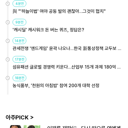
4분전
與 "'하늘이법' 여야 공동 발의 괜찮아…그것이 협치"
9분전
'캐시딜' 캐시워크 돈 버는 퀴즈, 정답은?
14분전
관세전쟁 '엔드게임' 윤곽 나오나…한국 新통상정책 교두보 활
용해야
17분전
섬유패션 글로벌 경쟁력 키운다…산업부 15개 과제 180억 지
원
18분전
농식품부, '천원의 아침밥' 참여 200개 대학 선정
아주PICK >