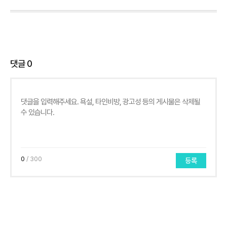
댓글
0
0
/ 300
등록