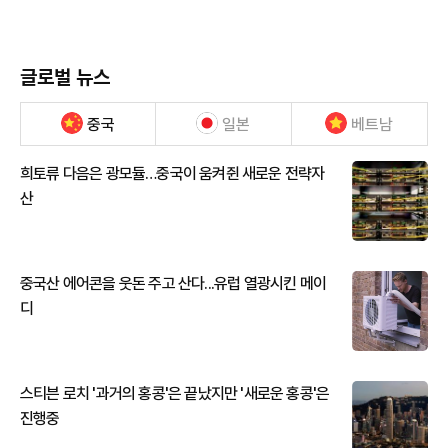
글로벌 뉴스
중국
일본
베트남
희토류 다음은 광모듈…중국이 움켜쥔 새로운 전략자
산
중국산 에어콘을 웃돈 주고 산다...유럽 열광시킨 메이
디
스티븐 로치 '과거의 홍콩'은 끝났지만 '새로운 홍콩'은
진행중