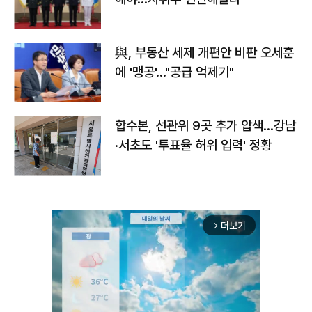
與, 부동산 세제 개편안 비판 오세훈
에 '맹공'…"공급 억제기"
합수본, 선관위 9곳 추가 압색…강남
·서초도 '투표율 허위 입력' 정황
더보기
arrow_forward_ios