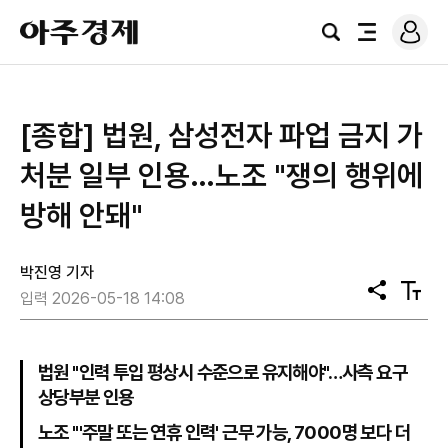
로
아
그
검
전
주
인
색
체
경
메
제
뉴
[종합] 법원, 삼성전자 파업 금지 가
처분 일부 인용…노조 "쟁의 행위에
방해 안돼"
박진영 기자
공
텍
입력 2026-05-18 14:08
유
스
트
크
기
법원 "인력 투입 평상시 수준으로 유지해야"…사측 요구
상당부분 인용
노조 "'주말 또는 연휴 인력' 근무 가능, 7000명 보다 더