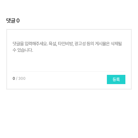
댓글
0
0
/ 300
등록