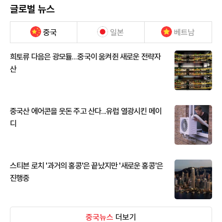
글로벌 뉴스
중국
일본
베트남
희토류 다음은 광모듈…중국이 움켜쥔 새로운 전략자
산
중국산 에어콘을 웃돈 주고 산다...유럽 열광시킨 메이
디
스티븐 로치 '과거의 홍콩'은 끝났지만 '새로운 홍콩'은
진행중
중국뉴스
더보기