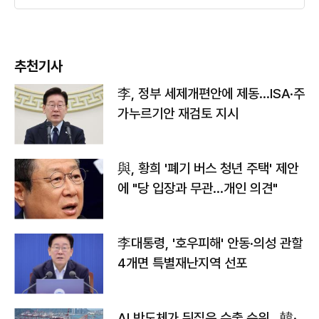
추천기사
李, 정부 세제개편안에 제동…ISA·주
가누르기안 재검토 지시
與, 황희 '폐기 버스 청년 주택' 제안
에 "당 입장과 무관…개인 의견"
李대통령, '호우피해' 안동·의성 관할
4개면 특별재난지역 선포
AI 반도체가 뒤집은 수출 순위…韓·