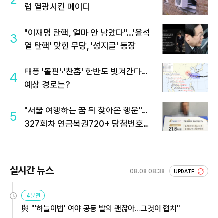
럽 열광시킨 메이디
"이재명 탄핵, 얼마 안 남았다"...'윤석
3
열 탄핵' 맞힌 무당, '성지글' 등장
태풍 '돌핀'·'찬홈' 한반도 빗겨간다…
4
예상 경로는?
"서울 여행하는 꿈 뒤 찾아온 행운"…
5
327회차 연금복권720+ 당첨번호조
회 주목
실시간 뉴스
08.08 08:38
UPDATE
4분전
與 "'하늘이법' 여야 공동 발의 괜찮아…그것이 협치"