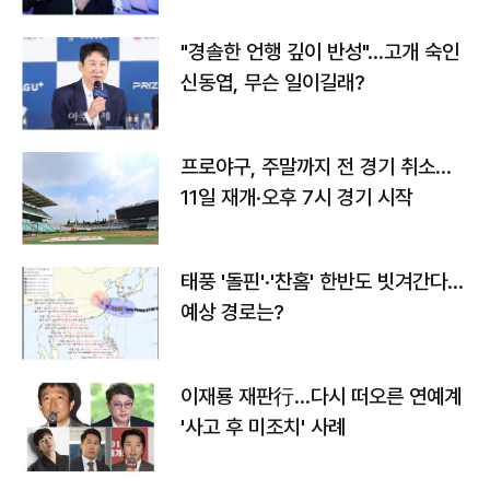
"경솔한 언행 깊이 반성"…고개 숙인
신동엽, 무슨 일이길래?
프로야구, 주말까지 전 경기 취소…
11일 재개·오후 7시 경기 시작
태풍 '돌핀'·'찬홈' 한반도 빗겨간다…
예상 경로는?
이재룡 재판行…다시 떠오른 연예계
'사고 후 미조치' 사례