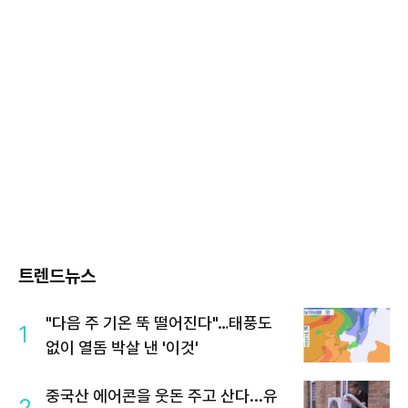
트렌드뉴스
"다음 주 기온 뚝 떨어진다"…태풍도
1
없이 열돔 박살 낸 '이것'
중국산 에어콘을 웃돈 주고 산다...유
2