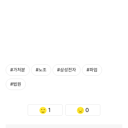
#가처분
#노조
#삼성전자
#파업
#법원
1
0