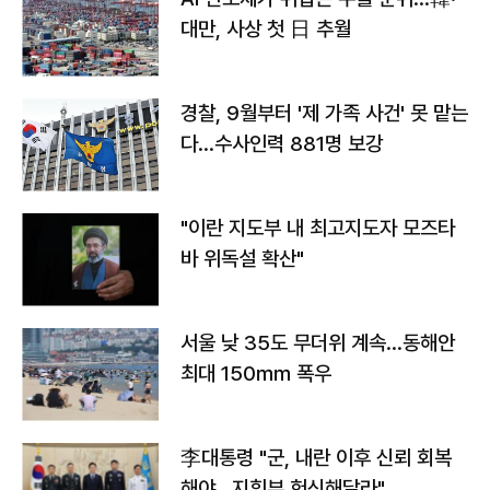
대만, 사상 첫 日 추월
경찰, 9월부터 '제 가족 사건' 못 맡는
다…수사인력 881명 보강
"이란 지도부 내 최고지도자 모즈타
바 위독설 확산"
서울 낮 35도 무더위 계속…동해안
최대 150㎜ 폭우
李대통령 "군, 내란 이후 신뢰 회복
해야…지휘부 헌신해달라"