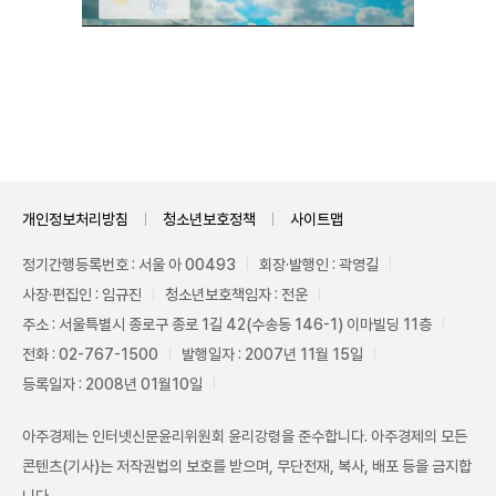
Unmute
개인정보처리방침
청소년보호정책
사이트맵
정기간행등록번호 : 서울 아 00493
회장·발행인 : 곽영길
사장·편집인 : 임규진
청소년보호책임자 : 전운
주소 : 서울특별시 종로구 종로 1길 42(수송동 146-1) 이마빌딩 11층
전화 : 02-767-1500
발행일자 : 2007년 11월 15일
등록일자 : 2008년 01월10일
아주경제는 인터넷신문윤리위원회 윤리강령을 준수합니다. 아주경제의 모든
콘텐츠(기사)는 저작권법의 보호를 받으며, 무단전재, 복사, 배포 등을 금지합
니다.