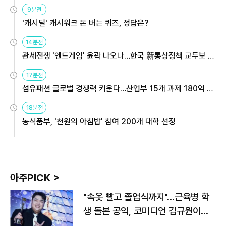
9분전
'캐시딜' 캐시워크 돈 버는 퀴즈, 정답은?
14분전
관세전쟁 '엔드게임' 윤곽 나오나…한국 新통상정책 교두보 활
용해야
17분전
섬유패션 글로벌 경쟁력 키운다…산업부 15개 과제 180억 지
원
18분전
농식품부, '천원의 아침밥' 참여 200개 대학 선정
아주PICK >
"속옷 빨고 졸업식까지"…근육병 학
생 돌본 공익, 코미디언 김규원이었
다