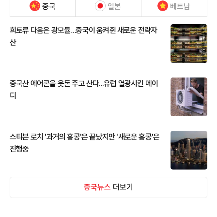
중국
일본
베트남
희토류 다음은 광모듈…중국이 움켜쥔 새로운 전략자
산
중국산 에어콘을 웃돈 주고 산다...유럽 열광시킨 메이
디
스티븐 로치 '과거의 홍콩'은 끝났지만 '새로운 홍콩'은
진행중
중국뉴스
더보기