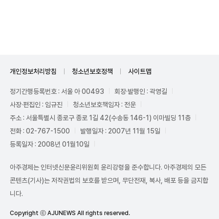
Unmute
개인정보처리방침
청소년보호정책
사이트맵
정기간행등록번호 : 서울 아 00493
회장·발행인 : 곽영길
사장·편집인 : 임규진
청소년보호책임자 : 전운
주소 : 서울특별시 종로구 종로 1길 42(수송동 146-1) 이마빌딩 11층
전화 : 02-767-1500
발행일자 : 2007년 11월 15일
등록일자 : 2008년 01월10일
아주경제는 인터넷신문윤리위원회 윤리강령을 준수합니다. 아주경제의 모든
콘텐츠(기사)는 저작권법의 보호를 받으며, 무단전재, 복사, 배포 등을 금지합
니다.
Copyright ⓒ AJUNEWS All rights reserved.