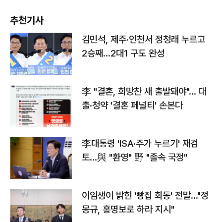
추천기사
김민석, 제주·인천서 정청래 누르고
2승째…2대1 구도 완성
李 "결혼, 희망찬 새 출발돼야"… 대
출·청약 '결혼 페널티' 손본다
李대통령 'ISA·주가 누르기' 재검
토…與 "환영" 野 "졸속 국정"
이임생이 밝힌 '빵집 회동' 전말…"정
몽규, 홍명보로 하라 지시"