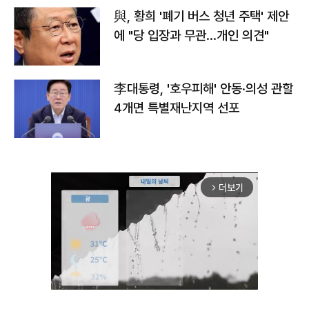
與, 황희 '폐기 버스 청년 주택' 제안
에 "당 입장과 무관…개인 의견"
李대통령, '호우피해' 안동·의성 관할
4개면 특별재난지역 선포
더보기
arrow_forward_ios