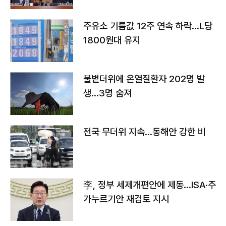
주유소 기름값 12주 연속 하락…L당
1800원대 유지
불볕더위에 온열질환자 202명 발
생…3명 숨져
전국 무더위 지속…동해안 강한 비
李, 정부 세제개편안에 제동…ISA·주
가누르기안 재검토 지시