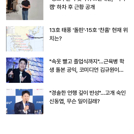
캠' 하차 후 근황 공개
13호 태풍 '돌핀'·15호 '찬홈' 현재 위
치는?
"속옷 빨고 졸업식까지"…근육병 학
생 돌본 공익, 코미디언 김규원이었
다
"경솔한 언행 깊이 반성"…고개 숙인
신동엽, 무슨 일이길래?