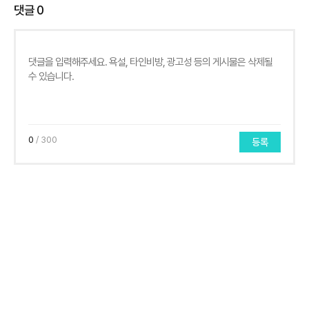
댓글
0
0
/ 300
등록