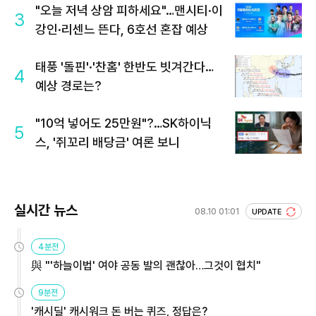
"오늘 저녁 상암 피하세요"…맨시티·이
3
강인·리센느 뜬다, 6호선 혼잡 예상
태풍 '돌핀'·'찬홈' 한반도 빗겨간다…
4
예상 경로는?
"10억 넣어도 25만원"?…SK하이닉
5
스, '쥐꼬리 배당금' 여론 보니
실시간 뉴스
08.10 01:01
UPDATE
4분전
與 "'하늘이법' 여야 공동 발의 괜찮아…그것이 협치"
9분전
'캐시딜' 캐시워크 돈 버는 퀴즈, 정답은?