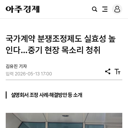
로
아
그
검
전
주
인
색
체
경
메
제
뉴
국가계약 분쟁조정제도 실효성 높
인다…중기 현장 목소리 청취
김유진 기자
공
텍
입력 2026-05-13 17:00
유
스
트
크
기
설명회서 조정 사례·해결방안 등 소개