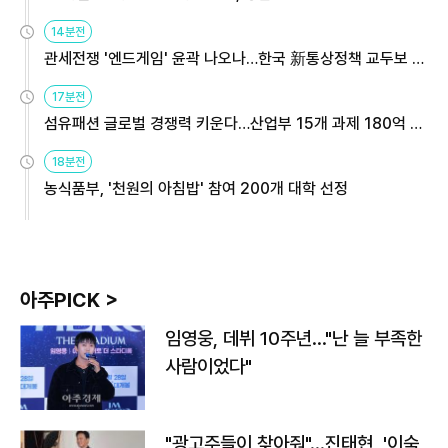
14분전
관세전쟁 '엔드게임' 윤곽 나오나…한국 新통상정책 교두보 활
용해야
17분전
섬유패션 글로벌 경쟁력 키운다…산업부 15개 과제 180억 지
원
18분전
농식품부, '천원의 아침밥' 참여 200개 대학 선정
아주PICK >
임영웅, 데뷔 10주년…"난 늘 부족한
사람이었다"
"광고주들이 찾아줘"…진태현, '이숙