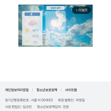
더보기
arrow_forward_ios
Unmute
개인정보처리방침
청소년보호정책
사이트맵
정기간행등록번호 : 서울 아 00493
회장·발행인 : 곽영길
사장·편집인 : 임규진
청소년보호책임자 : 전운