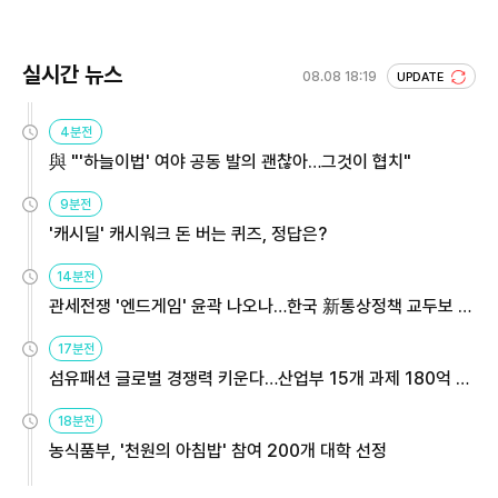
실시간 뉴스
08.08 18:19
UPDATE
4분전
與 "'하늘이법' 여야 공동 발의 괜찮아…그것이 협치"
9분전
'캐시딜' 캐시워크 돈 버는 퀴즈, 정답은?
14분전
관세전쟁 '엔드게임' 윤곽 나오나…한국 新통상정책 교두보 활
용해야
17분전
섬유패션 글로벌 경쟁력 키운다…산업부 15개 과제 180억 지
원
18분전
농식품부, '천원의 아침밥' 참여 200개 대학 선정