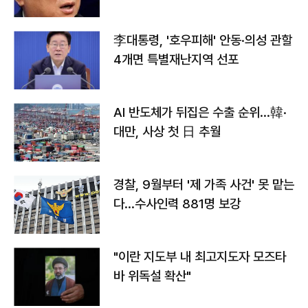
李대통령, '호우피해' 안동·의성 관할
4개면 특별재난지역 선포
AI 반도체가 뒤집은 수출 순위…韓·
대만, 사상 첫 日 추월
경찰, 9월부터 '제 가족 사건' 못 맡는
다…수사인력 881명 보강
"이란 지도부 내 최고지도자 모즈타
바 위독설 확산"