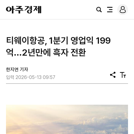
로
아
그
검
전
주
인
색
체
경
메
제
뉴
티웨이항공, 1분기 영업익 199
억...2년만에 흑자 전환
한지연 기자
공
텍
입력 2026-05-13 09:57
유
스
트
크
기