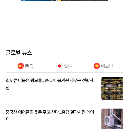
글로벌 뉴스
중국
일본
베트남
희토류 다음은 광모듈…중국이 움켜쥔 새로운 전략자
산
중국산 에어콘을 웃돈 주고 산다...유럽 열광시킨 메이
디