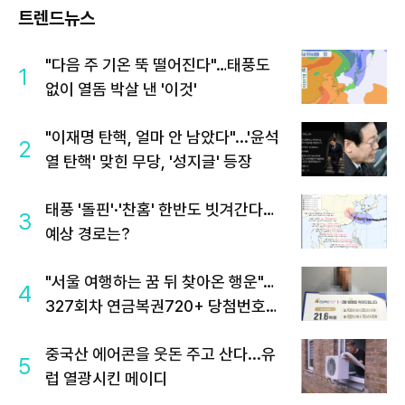
트렌드뉴스
"다음 주 기온 뚝 떨어진다"…태풍도
1
없이 열돔 박살 낸 '이것'
"이재명 탄핵, 얼마 안 남았다"...'윤석
2
열 탄핵' 맞힌 무당, '성지글' 등장
태풍 '돌핀'·'찬홈' 한반도 빗겨간다…
3
예상 경로는?
"서울 여행하는 꿈 뒤 찾아온 행운"…
4
327회차 연금복권720+ 당첨번호조
회 주목
중국산 에어콘을 웃돈 주고 산다...유
5
럽 열광시킨 메이디