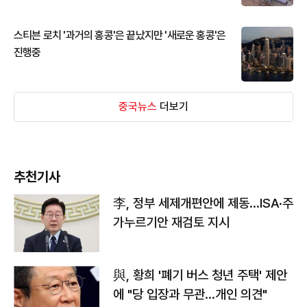
스티븐 로치 '과거의 홍콩'은 끝났지만 '새로운 홍콩'은
진행중
중국뉴스
더보기
추천기사
李, 정부 세제개편안에 제동…ISA·주
가누르기안 재검토 지시
與, 황희 '폐기 버스 청년 주택' 제안
에 "당 입장과 무관…개인 의견"