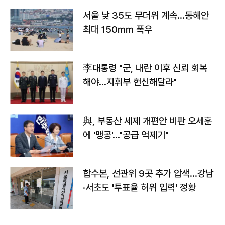
서울 낮 35도 무더위 계속…동해안
최대 150㎜ 폭우
李대통령 "군, 내란 이후 신뢰 회복
해야…지휘부 헌신해달라"
與, 부동산 세제 개편안 비판 오세훈
에 '맹공'…"공급 억제기"
합수본, 선관위 9곳 추가 압색…강남
·서초도 '투표율 허위 입력' 정황