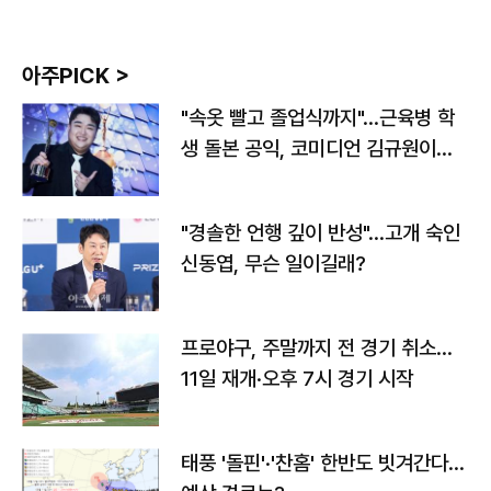
아주PICK >
"속옷 빨고 졸업식까지"…근육병 학
생 돌본 공익, 코미디언 김규원이었
다
"경솔한 언행 깊이 반성"…고개 숙인
신동엽, 무슨 일이길래?
프로야구, 주말까지 전 경기 취소…
11일 재개·오후 7시 경기 시작
태풍 '돌핀'·'찬홈' 한반도 빗겨간다…