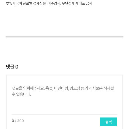
©'5개국어 글로벌 경제신문' 아주경제. 무단전재·재배포 금지
댓글
0
0
/ 300
등록