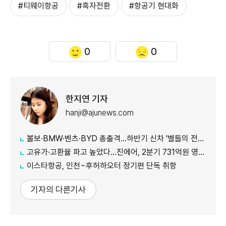
#티웨이항공
#흑자전환
#항공기 현대화
0
0
한지연 기자
hanji@ajunews.com
볼보·BMW·벤츠·BYD 총출격...하반기 신차 '별들의 전쟁'
고유가·고환율 파고 높았다…진에어, 2분기 731억원 영업적자
이스타항공, 인천~후허하오터 정기편 단독 취항
기자의 다른기사