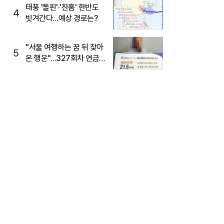
태풍 '돌핀'·'찬홈' 한반도
4
빗겨간다…예상 경로는?
"서울 여행하는 꿈 뒤 찾아
5
온 행운"…327회차 연금
복권720+ 당첨번호조회
주목