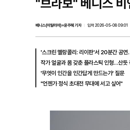
"브라보" 베니스 
베니스(이탈리아)=윤주혜 기자
입력 2026-05-08 09:01
'스크린 멜랑콜리: 리이판'서 20분간 공
작가 얼굴과 몸 갖춘 플라스틱 인형…산듯 
'무엇이 인간을 인간답게 만드는가' 질문
"언젠가 정식 초대전 무대에 서고 싶어"