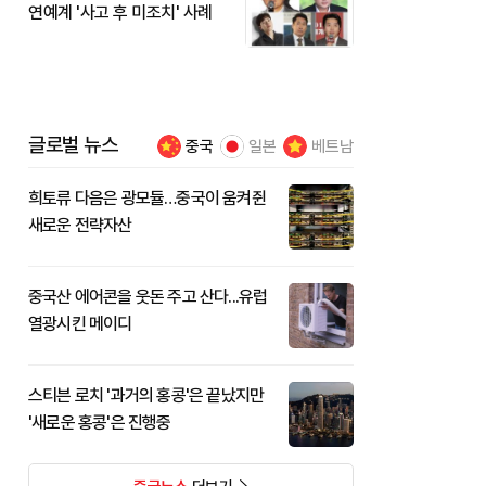
연예계 '사고 후 미조치' 사례
글로벌 뉴스
중국
일본
베트남
희토류 다음은 광모듈…중국이 움켜쥔
새로운 전략자산
중국산 에어콘을 웃돈 주고 산다...유럽
열광시킨 메이디
스티븐 로치 '과거의 홍콩'은 끝났지만
'새로운 홍콩'은 진행중