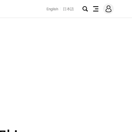
로
English
日本語
그
검
전
인
색
체
메
뉴