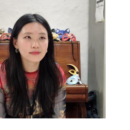
지
확
대