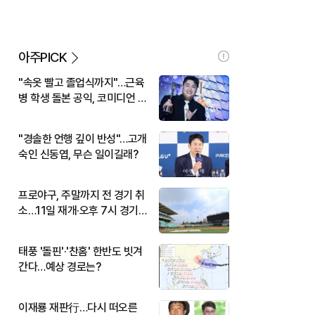
아주PICK
"속옷 빨고 졸업식까지"…근육
병 학생 돌본 공익, 코미디언 김
규원이었다
"경솔한 언행 깊이 반성"…고개
숙인 신동엽, 무슨 일이길래?
프로야구, 주말까지 전 경기 취
소…11일 재개·오후 7시 경기
시작
태풍 '돌핀'·'찬홈' 한반도 빗겨
간다…예상 경로는?
이재룡 재판行…다시 떠오른