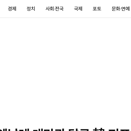
경제
정치
사회·전국
국제
포토
문화·연예