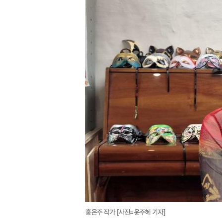
홍은주 작가 [사진=윤주혜 기자]