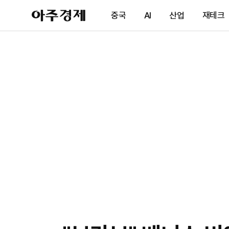
아
중국
AI
산업
재테크
주
경
제