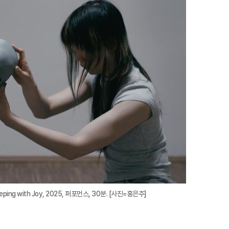
지
확
대
eeping with Joy, 2025, 퍼포먼스, 30분. [사진=홍은주]