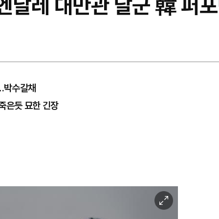
비엔날레 대만관 달군 韓 퍼
연…박수갈채
죽은듯 묘한 긴장
이
미