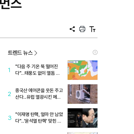
포먼스
공
프
텍
유
린
스
트
트
크
기
트렌드 뉴스
"다음 주 기온 뚝 떨어진
1
다"…태풍도 없이 열돔 박
살 낸 '이것'
중국산 에어콘을 웃돈 주고
2
산다...유럽 열광시킨 메이
디
"이재명 탄핵, 얼마 안 남았
3
다"...'윤석열 탄핵' 맞힌 무
당, '성지글' 등장