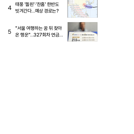
태풍 '돌핀'·'찬홈' 한반도
4
빗겨간다…예상 경로는?
"서울 여행하는 꿈 뒤 찾아
5
온 행운"…327회차 연금
복권720+ 당첨번호조회
주목