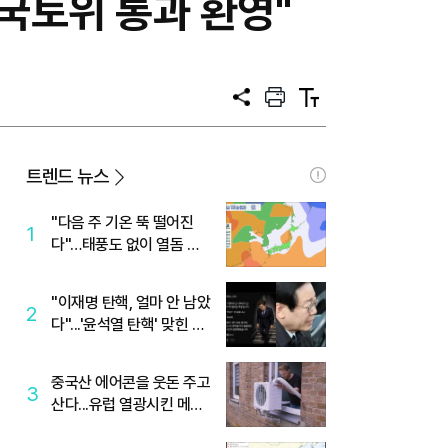
국토위 통과 환영"
공
프
텍
유
린
스
트
트
크
기
트렌드 뉴스
"다음 주 기온 뚝 떨어진
1
다"…태풍도 없이 열돔 박
살 낸 '이것'
"이재명 탄핵, 얼마 안 남았
2
다"...'윤석열 탄핵' 맞힌 무
당, '성지글' 등장
중국산 에어콘을 웃돈 주고
3
산다...유럽 열광시킨 메이
디