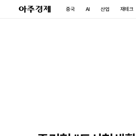
아
중국
AI
산업
재테크
주
경
제