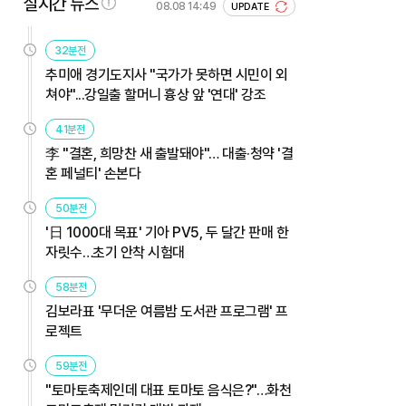
실시간 뉴스
08.08 14:49
UPDATE
32분전
추미애 경기도지사 "국가가 못하면 시민이 외
쳐야"...강일출 할머니 흉상 앞 '연대' 강조
41분전
李 "결혼, 희망찬 새 출발돼야"… 대출·청약 '결
혼 페널티' 손본다
50분전
'日 1000대 목표' 기아 PV5, 두 달간 판매 한
자릿수…초기 안착 시험대
58분전
김보라표 '무더운 여름밤 도서관 프로그램' 프
로젝트
59분전
"토마토축제인데 대표 토마토 음식은?"…화천