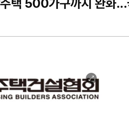
택 500가구까지 완화...
이
미
지
확
대