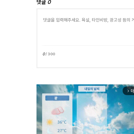
댓글
0
0
/ 300
더
arrow_forward_ios