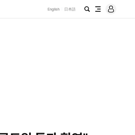
로
English
日本語
그
검
전
인
색
체
메
뉴