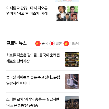
이재룡 재판行…다시 떠오른
연예계 '사고 후 미조치' 사례
글로벌 뉴스
중국
일본
베트남
희토류 다음은 광모듈…중국이 움켜쥔
새로운 전략자산
중국산 에어콘을 웃돈 주고 산다...유럽
열광시킨 메이디
스티븐 로치 '과거의 홍콩'은 끝났지만
'새로운 홍콩'은 진행중