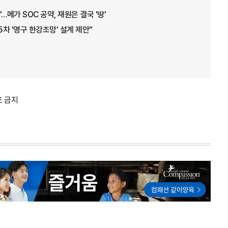
…메가 SOC 공약, 재원은 결국 '땅'
5차 '영구 한강조망' 설계 제안"
포 금지