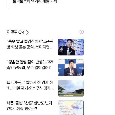
토마토축제 먹거리 개발 과제
아주PICK
"속옷 빨고 졸업식까지"…근육
병 학생 돌본 공익, 코미디언 김
규원이었다
"경솔한 언행 깊이 반성"…고개
숙인 신동엽, 무슨 일이길래?
프로야구, 주말까지 전 경기 취
소…11일 재개·오후 7시 경기
시작
태풍 '돌핀'·'찬홈' 한반도 빗겨
간다…예상 경로는?