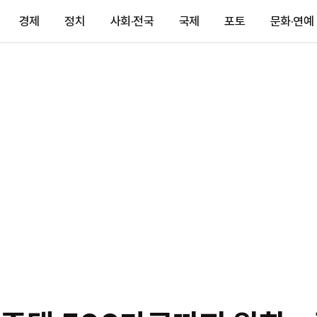
경제
정치
사회·전국
국제
포토
문화·연예