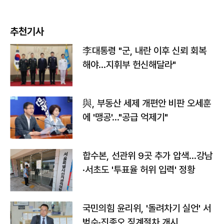
추천기사
李대통령 "군, 내란 이후 신뢰 회복
해야…지휘부 헌신해달라"
與, 부동산 세제 개편안 비판 오세훈
에 '맹공'…"공급 억제기"
합수본, 선관위 9곳 추가 압색…강남
·서초도 '투표율 허위 입력' 정황
국민의힘 윤리위, '돌려차기 실언' 서
범수·진종오 징계절차 개시