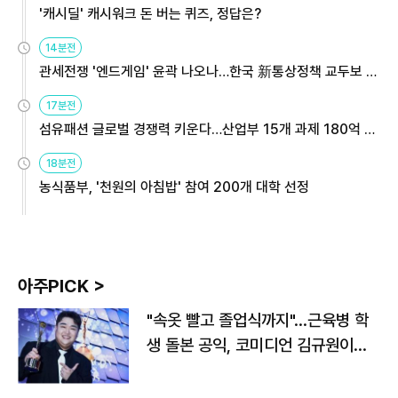
'캐시딜' 캐시워크 돈 버는 퀴즈, 정답은?
14분전
관세전쟁 '엔드게임' 윤곽 나오나…한국 新통상정책 교두보 활
용해야
17분전
섬유패션 글로벌 경쟁력 키운다…산업부 15개 과제 180억 지
원
18분전
농식품부, '천원의 아침밥' 참여 200개 대학 선정
아주PICK >
"속옷 빨고 졸업식까지"…근육병 학
생 돌본 공익, 코미디언 김규원이었
다