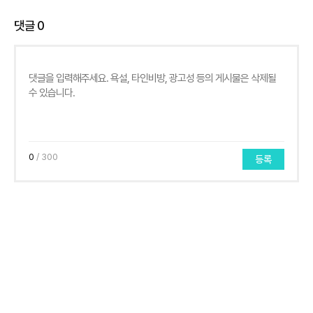
댓글
0
0
/ 300
등록