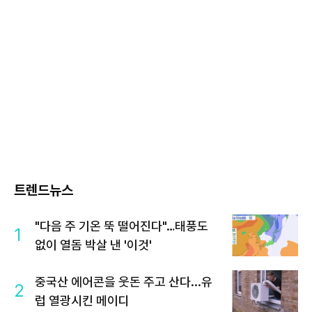
트렌드뉴스
"다음 주 기온 뚝 떨어진다"…태풍도
1
없이 열돔 박살 낸 '이것'
중국산 에어콘을 웃돈 주고 산다...유
2
럽 열광시킨 메이디