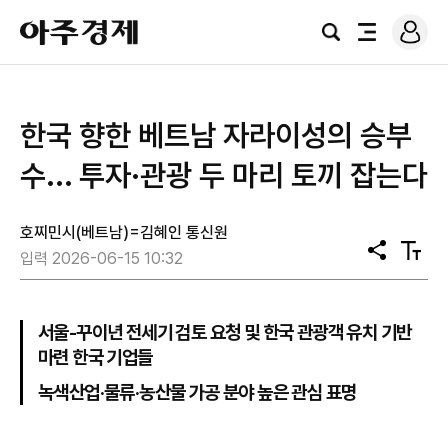
로
아
그
검
전
주
인
색
체
경
메
제
뉴
한국 향한 베트남 자라이성의 승부
수... 투자·관광 두 마리 토끼 잡는다
호찌민시(베트남)=김혜인 통신원
공
텍
입력 2026-06-15 10:32
유
스
트
크
기
서울-꾸이년 전세기 검토 요청 및 한국 관광객 유치 기반
마련 한국 기업들
녹색산업·물류·농산물 가공 분야 높은 관심 표명