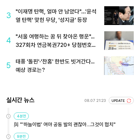
"이재명 탄핵, 얼마 안 남았다"...'윤석
3
열 탄핵' 맞힌 무당, '성지글' 등장
"서울 여행하는 꿈 뒤 찾아온 행운"…
4
327회차 연금복권720+ 당첨번호조
회 주목
태풍 '돌핀'·'찬홈' 한반도 빗겨간다…
5
예상 경로는?
실시간 뉴스
08.07 21:23
UPDATE
4분전
與 "'하늘이법' 여야 공동 발의 괜찮아…그것이 협치"
9분전