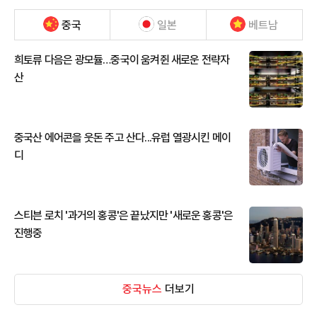
중국
일본
베트남
희토류 다음은 광모듈…중국이 움켜쥔 새로운 전략자
산
중국산 에어콘을 웃돈 주고 산다...유럽 열광시킨 메이
디
스티븐 로치 '과거의 홍콩'은 끝났지만 '새로운 홍콩'은
진행중
중국뉴스
더보기