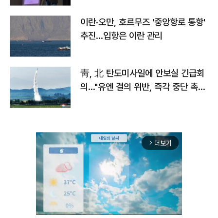
이란·오만, 호르무즈 '중앙항로 통항'
추진…입항은 이란 관리
靑, 北 탄도미사일에 안보실 긴급회
의…"유엔 결의 위반, 즉각 중단 촉
구"
더보기
arrow_forward_ios