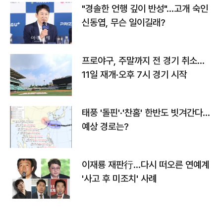
"경솔한 언행 깊이 반성"…고개 숙인
신동엽, 무슨 일이길래?
프로야구, 주말까지 전 경기 취소…
11일 재개·오후 7시 경기 시작
태풍 '돌핀'·'찬홈' 한반도 빗겨간다…
예상 경로는?
이재룡 재판行…다시 떠오른 연예계
'사고 후 미조치' 사례