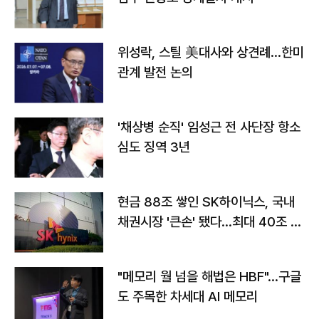
위성락, 스틸 美대사와 상견례…한미
관계 발전 논의
'채상병 순직' 임성근 전 사단장 항소
심도 징역 3년
현금 88조 쌓인 SK하이닉스, 국내
채권시장 '큰손' 됐다…최대 40조 투
자
"메모리 월 넘을 해법은 HBF"…구글
도 주목한 차세대 AI 메모리