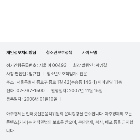
Unmute
개인정보처리방침
청소년보호정책
사이트맵
정기간행등록번호 : 서울 아 00493
회장·발행인 : 곽영길
사장·편집인 : 임규진
청소년보호책임자 : 전운
주소 : 서울특별시 종로구 종로 1길 42(수송동 146-1) 이마빌딩 11층
전화 : 02-767-1500
발행일자 : 2007년 11월 15일
등록일자 : 2008년 01월10일
아주경제는 인터넷신문윤리위원회 윤리강령을 준수합니다. 아주경제의 모든
콘텐츠(기사)는 저작권법의 보호를 받으며, 무단전재, 복사, 배포 등을 금지합
니다.