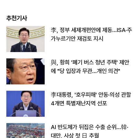
추천기사
李, 정부 세제개편안에 제동…ISA·주
가누르기안 재검토 지시
與, 황희 '폐기 버스 청년 주택' 제안
에 "당 입장과 무관…개인 의견"
李대통령, '호우피해' 안동·의성 관할
4개면 특별재난지역 선포
AI 반도체가 뒤집은 수출 순위…韓·
대만, 사상 첫 日 추월