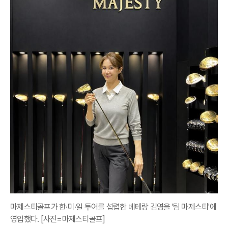
마제스티골프가 한·미·일 투어를 섭렵한 베테랑 김영을 '팀 마제스티'에
영입했다. [사진=마제스티골프]