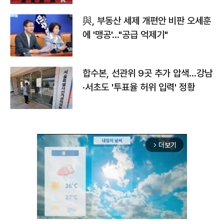
與, 부동산 세제 개편안 비판 오세훈
에 '맹공'…"공급 억제기"
합수본, 선관위 9곳 추가 압색…강남
·서초도 '투표율 허위 입력' 정황
더보기
arrow_forward_ios