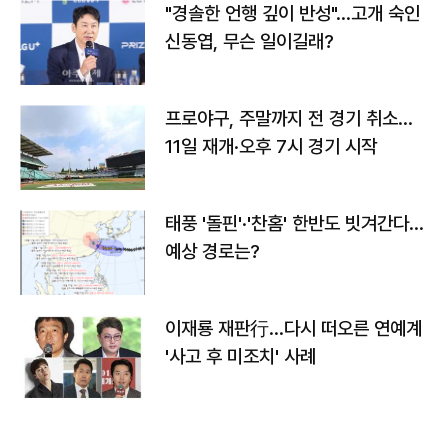
"경솔한 언행 깊이 반성"…고개 숙인
신동엽, 무슨 일이길래?
프로야구, 주말까지 전 경기 취소…
11일 재개·오후 7시 경기 시작
태풍 '돌핀'·'찬홈' 한반도 빗겨간다…
예상 경로는?
이재룡 재판行…다시 떠오른 연예계
'사고 후 미조치' 사례