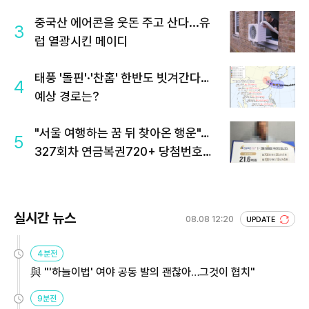
중국산 에어콘을 웃돈 주고 산다...유
3
럽 열광시킨 메이디
태풍 '돌핀'·'찬홈' 한반도 빗겨간다…
4
예상 경로는?
"서울 여행하는 꿈 뒤 찾아온 행운"…
5
327회차 연금복권720+ 당첨번호조
회 주목
실시간 뉴스
08.08 12:20
UPDATE
4분전
與 "'하늘이법' 여야 공동 발의 괜찮아…그것이 협치"
9분전