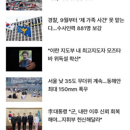
경찰, 9월부터 '제 가족 사건' 못 맡는
다…수사인력 881명 보강
"이란 지도부 내 최고지도자 모즈타
바 위독설 확산"
서울 낮 35도 무더위 계속…동해안
최대 150㎜ 폭우
李대통령 "군, 내란 이후 신뢰 회복
해야…지휘부 헌신해달라"