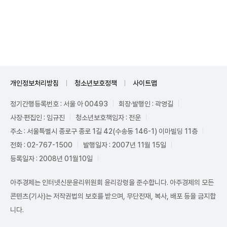
Unmute
개인정보처리방침
청소년보호정책
사이트맵
정기간행등록번호 : 서울 아 00493
회장·발행인 : 곽영길
사장·편집인 : 임규진
청소년보호책임자 : 전운
주소 : 서울특별시 종로구 종로 1길 42(수송동 146-1) 이마빌딩 11층
전화 : 02-767-1500
발행일자 : 2007년 11월 15일
등록일자 : 2008년 01월10일
아주경제는 인터넷신문윤리위원회 윤리강령을 준수합니다. 아주경제의 모든
콘텐츠(기사)는 저작권법의 보호를 받으며, 무단전재, 복사, 배포 등을 금지합
니다.