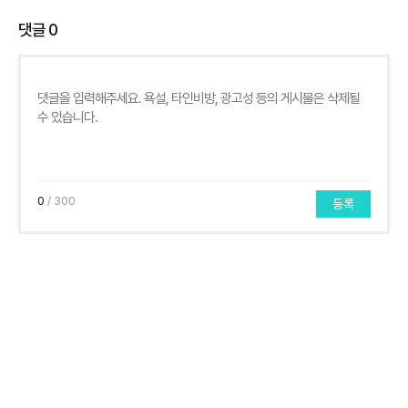
댓글
0
0
/ 300
등록