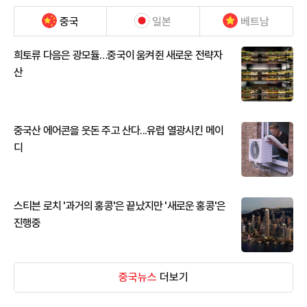
중국
일본
베트남
희토류 다음은 광모듈…중국이 움켜쥔 새로운 전략자
산
중국산 에어콘을 웃돈 주고 산다...유럽 열광시킨 메이
디
스티븐 로치 '과거의 홍콩'은 끝났지만 '새로운 홍콩'은
진행중
중국뉴스
더보기