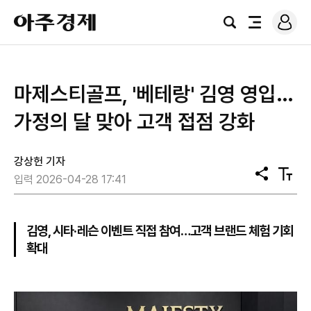
로
아
그
검
전
주
인
색
체
경
메
제
뉴
마제스티골프, '베테랑' 김영 영입…
가정의 달 맞아 고객 접점 강화
강상헌 기자
공
텍
입력 2026-04-28 17:41
유
스
트
크
기
김영, 시타·레슨 이벤트 직접 참여…고객 브랜드 체험 기회
확대