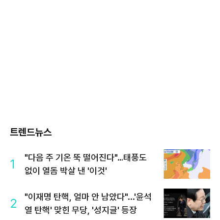
트렌드뉴스
"다음 주 기온 뚝 떨어진다"…태풍도
1
없이 열돔 박살 낸 '이것'
"이재명 탄핵, 얼마 안 남았다"...'윤석
2
열 탄핵' 맞힌 무당, '성지글' 등장