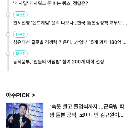
'캐시딜' 캐시워크 돈 버는 퀴즈, 정답은?
14분전
관세전쟁 '엔드게임' 윤곽 나오나…한국 新통상정책 교두보 활
용해야
17분전
섬유패션 글로벌 경쟁력 키운다…산업부 15개 과제 180억 지
원
18분전
농식품부, '천원의 아침밥' 참여 200개 대학 선정
아주PICK >
"속옷 빨고 졸업식까지"…근육병 학
생 돌본 공익, 코미디언 김규원이었
다