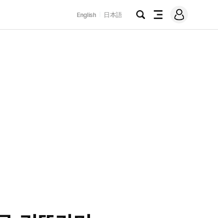
로
English
日本語
그
검
전
인
색
체
메
뉴