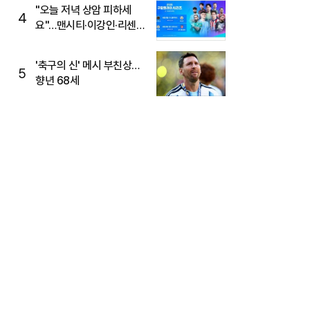
"오늘 저녁 상암 피하세
4
요"…맨시티·이강인·리센느
뜬다, 6호선 혼잡 예상
'축구의 신' 메시 부친상…
5
향년 68세