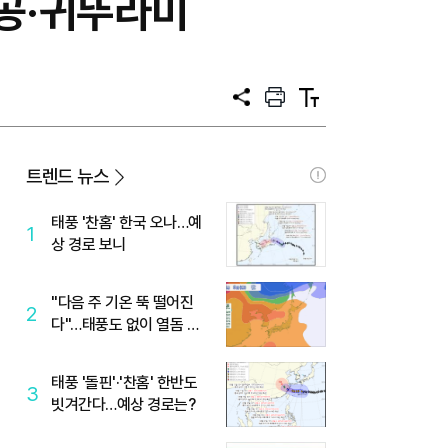
진공·귀뚜라미
공
프
텍
유
린
스
트
트
크
기
트렌드 뉴스
태풍 '찬홈' 한국 오나…예
1
상 경로 보니
"다음 주 기온 뚝 떨어진
2
다"…태풍도 없이 열돔 박
살 낸 '이것'
태풍 '돌핀'·'찬홈' 한반도
3
빗겨간다…예상 경로는?