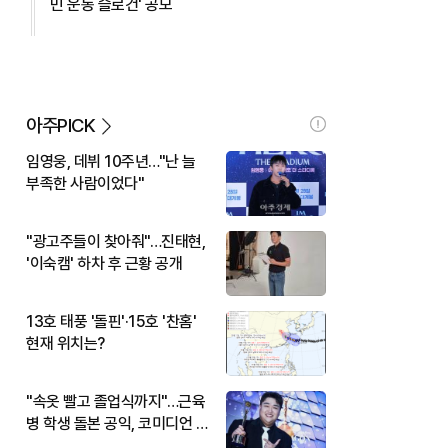
민 운동 슬로건' 공모
아주PICK
임영웅, 데뷔 10주년…"난 늘
부족한 사람이었다"
"광고주들이 찾아줘"…진태현,
'이숙캠' 하차 후 근황 공개
13호 태풍 '돌핀'·15호 '찬홈'
현재 위치는?
"속옷 빨고 졸업식까지"…근육
병 학생 돌본 공익, 코미디언 김
규원이었다