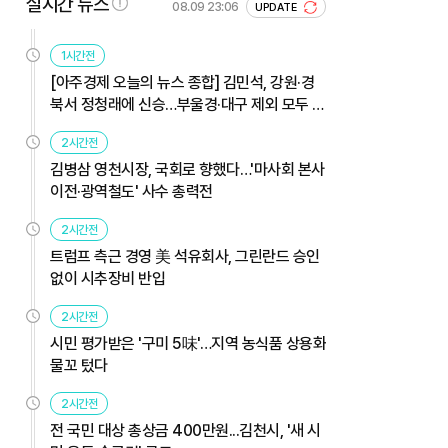
실시간 뉴스
08.09 23:06
UPDATE
1시간전
[아주경제 오늘의 뉴스 종합] 김민석, 강원·경
북서 정청래에 신승…부울경·대구 제외 모두 웃
었다 外
2시간전
김병삼 영천시장, 국회로 향했다…'마사회 본사
이전·광역철도' 사수 총력전
2시간전
트럼프 측근 경영 美 석유회사, 그린란드 승인
없이 시추장비 반입
2시간전
시민 평가받은 '구미 5味'…지역 농식품 상용화
물꼬 텄다
2시간전
전 국민 대상 총상금 400만원...김천시, '새 시