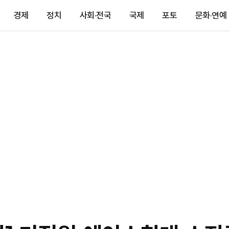
경제
정치
사회·전국
국제
포토
문화·연예