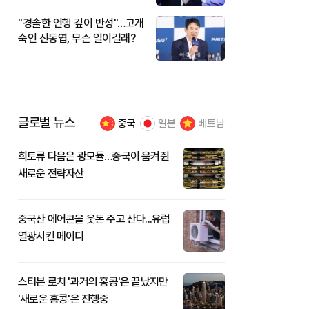
"경솔한 언행 깊이 반성"…고개
숙인 신동엽, 무슨 일이길래?
글로벌 뉴스
중국
일본
베트남
희토류 다음은 광모듈…중국이 움켜쥔
새로운 전략자산
중국산 에어콘을 웃돈 주고 산다...유럽
열광시킨 메이디
스티븐 로치 '과거의 홍콩'은 끝났지만
'새로운 홍콩'은 진행중