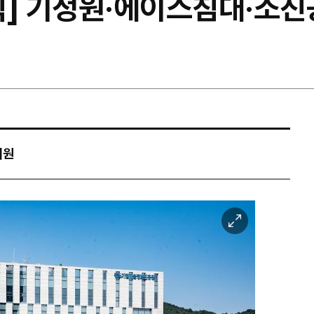
픽] 기정원·에이스침대·소
지원
이
미
지
확
대