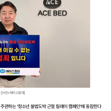
확
대
 [사진=에이스침대]
주관하는 ‘청소년 불법도박 근절 릴레이 캠페인’에 동참한다