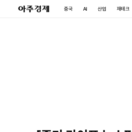
아
중국
AI
산업
재테크
주
경
제