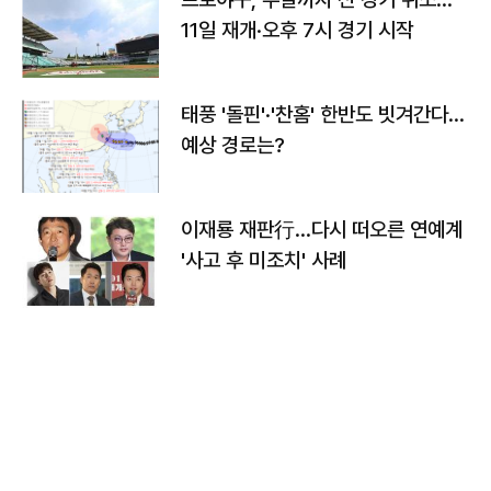
11일 재개·오후 7시 경기 시작
태풍 '돌핀'·'찬홈' 한반도 빗겨간다…
예상 경로는?
이재룡 재판行…다시 떠오른 연예계
'사고 후 미조치' 사례