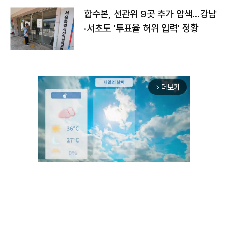
합수본, 선관위 9곳 추가 압색…강남
·서초도 '투표율 허위 입력' 정황
더보기
arrow_forward_ios
Unmute