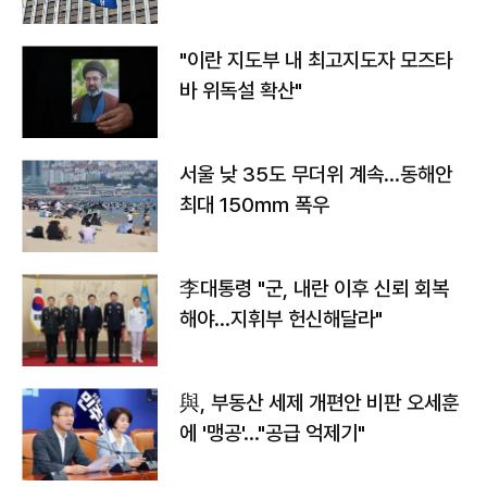
"이란 지도부 내 최고지도자 모즈타
바 위독설 확산"
서울 낮 35도 무더위 계속…동해안
최대 150㎜ 폭우
李대통령 "군, 내란 이후 신뢰 회복
해야…지휘부 헌신해달라"
與, 부동산 세제 개편안 비판 오세훈
에 '맹공'…"공급 억제기"