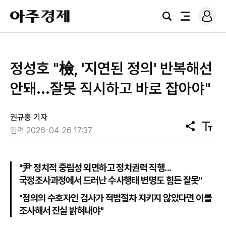
로
아
그
검
전
주
인
색
체
경
메
제
뉴
정성호 "檢, '지연된 정의' 반복해선
안돼...잘못 직시하고 바로 잡아야"
권규홍 기자
공
텍
입력 2026-04-26 17:37
유
스
트
크
기
"尹 정치적 중립성 외면하고 정치권력 직행...
국정조사과정에서 드러난 수사행태 변명도 힘든 잘못"
"정의의 수호자인 검사가 적법절차 지키지 않았다면 이를
조사해서 진실 밝혀내야"