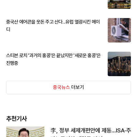
중국산 에어콘을 웃돈 주고 산다...유럽 열광시킨 메이
디
스티븐 로치 '과거의 홍콩'은 끝났지만 '새로운 홍콩'은
진행중
중국뉴스
더보기
추천기사
李, 정부 세제개편안에 제동…ISA·주