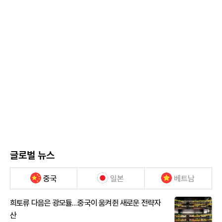
글로벌 뉴스
중국
일본
베트남
희토류 다음은 광모듈…중국이 움켜쥔 새로운 전략자
산