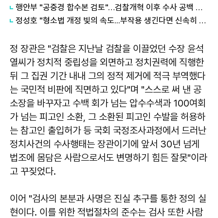
행안부 "공중경 합수본 검토"…검찰개혁 이후 수사 공백 대응 나서
정성호 "형소법 개정 빛의 속도...부작용 생긴다면 신속히 수정해야"
정 장관은 "검찰은 지난날 검찰을 이끌었던 수장 윤석
열씨가 정치적 중립성을 외면하고 정치권력에 직행한
뒤 그 집권 기간 내내 그의 정적 제거에 적극 부역했다
는 국민적 비판에 직면하고 있다"며 "스스로 써 낸 공
소장을 바꾸자고 수백 회가 넘는 압수수색과 100여회
가 넘는 피고인 소환, 그 소환된 피고인 수발을 허용하
는 참고인 출입허가 등 국회 국정조사과정에서 드러난
정치사건의 수사행태는 장관이기에 앞서 30년 넘게
법조에 몸담은 사람으로서도 변명하기 힘든 잘못"이라
고 꾸짖었다.
이어 "검사의 본분과 사명은 진실 추구를 통한 정의 실
현이다. 이를 위한 적법절차의 준수는 검사 또한 사람