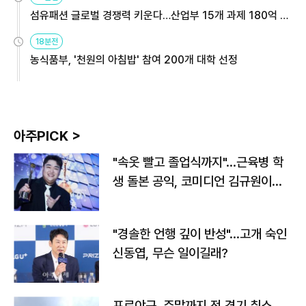
섬유패션 글로벌 경쟁력 키운다…산업부 15개 과제 180억 지
원
18분전
농식품부, '천원의 아침밥' 참여 200개 대학 선정
아주PICK >
"속옷 빨고 졸업식까지"…근육병 학
생 돌본 공익, 코미디언 김규원이었
다
"경솔한 언행 깊이 반성"…고개 숙인
신동엽, 무슨 일이길래?
프로야구, 주말까지 전 경기 취소…