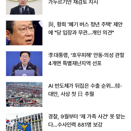
가누르기안 재검토 지시
與, 황희 '폐기 버스 청년 주택' 제안
에 "당 입장과 무관…개인 의견"
李대통령, '호우피해' 안동·의성 관할
4개면 특별재난지역 선포
AI 반도체가 뒤집은 수출 순위…韓·
대만, 사상 첫 日 추월
경찰, 9월부터 '제 가족 사건' 못 맡는
다…수사인력 881명 보강