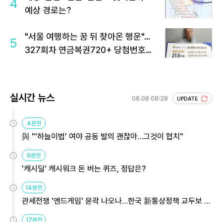
4
예상 경로는?
"서울 여행하는 꿈 뒤 찾아온 행운"…
5
327회차 연금복권720+ 당첨번호조
회 주목
실시간 뉴스
08.08 08:28
UPDATE
4분전
與 "'하늘이법' 여야 공동 발의 괜찮아…그것이 협치"
9분전
'캐시딜' 캐시워크 돈 버는 퀴즈, 정답은?
14분전
관세전쟁 '엔드게임' 윤곽 나오나…한국 新통상정책 교두보 활
용해야
17분전