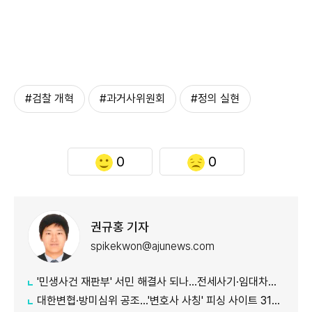
#검찰 개혁
#과거사위원회
#정의 실현
0
0
권규홍 기자
spikekwon@ajunews.com
'민생사건 재판부' 서민 해결사 되나...전세사기·임대차분쟁 평균 3개월내 해결
대한변협·방미심위 공조…'변호사 사칭' 피싱 사이트 31건 무더기 차단