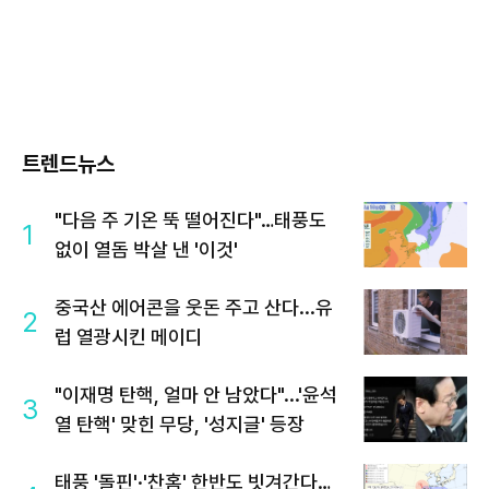
트렌드뉴스
"다음 주 기온 뚝 떨어진다"…태풍도
1
없이 열돔 박살 낸 '이것'
중국산 에어콘을 웃돈 주고 산다...유
2
럽 열광시킨 메이디
"이재명 탄핵, 얼마 안 남았다"...'윤석
3
열 탄핵' 맞힌 무당, '성지글' 등장
태풍 '돌핀'·'찬홈' 한반도 빗겨간다…