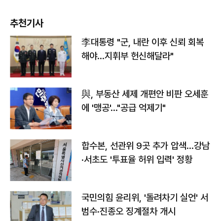
추천기사
李대통령 "군, 내란 이후 신뢰 회복
해야…지휘부 헌신해달라"
與, 부동산 세제 개편안 비판 오세훈
에 '맹공'…"공급 억제기"
합수본, 선관위 9곳 추가 압색…강남
·서초도 '투표율 허위 입력' 정황
국민의힘 윤리위, '돌려차기 실언' 서
범수·진종오 징계절차 개시