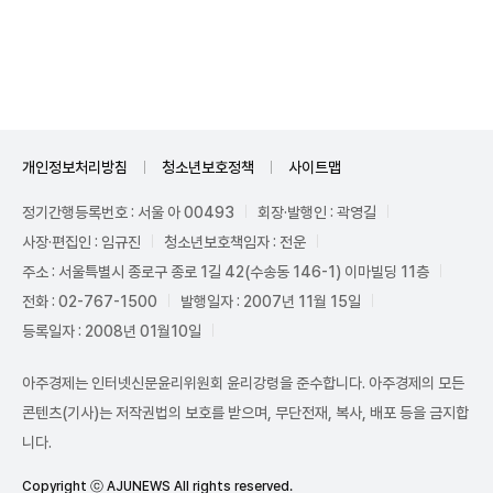
Unmute
개인정보처리방침
청소년보호정책
사이트맵
정기간행등록번호 : 서울 아 00493
회장·발행인 : 곽영길
사장·편집인 : 임규진
청소년보호책임자 : 전운
주소 : 서울특별시 종로구 종로 1길 42(수송동 146-1) 이마빌딩 11층
전화 : 02-767-1500
발행일자 : 2007년 11월 15일
등록일자 : 2008년 01월10일
아주경제는 인터넷신문윤리위원회 윤리강령을 준수합니다. 아주경제의 모든
콘텐츠(기사)는 저작권법의 보호를 받으며, 무단전재, 복사, 배포 등을 금지합
니다.
Copyright ⓒ AJUNEWS All rights reserved.