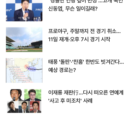
"경솔한 언행 깊이 반성"…고개 숙인
신동엽, 무슨 일이길래?
프로야구, 주말까지 전 경기 취소…
11일 재개·오후 7시 경기 시작
태풍 '돌핀'·'찬홈' 한반도 빗겨간다…
예상 경로는?
이재룡 재판行…다시 떠오른 연예계
'사고 후 미조치' 사례