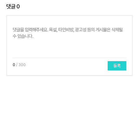
댓글
0
0
/ 300
등록