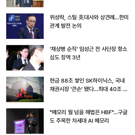
위성락, 스틸 美대사와 상견례…한미
관계 발전 논의
'채상병 순직' 임성근 전 사단장 항소
심도 징역 3년
현금 88조 쌓인 SK하이닉스, 국내
채권시장 '큰손' 됐다…최대 40조 투
자
"메모리 월 넘을 해법은 HBF"…구글
도 주목한 차세대 AI 메모리