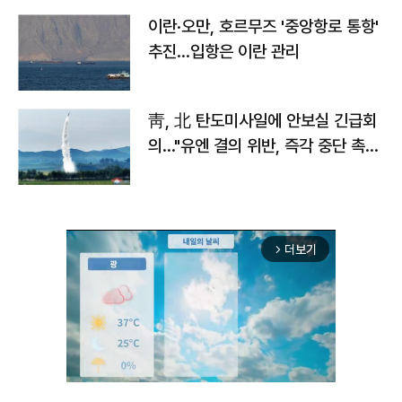
이란·오만, 호르무즈 '중앙항로 통항'
추진…입항은 이란 관리
靑, 北 탄도미사일에 안보실 긴급회
의…"유엔 결의 위반, 즉각 중단 촉
구"
더보기
arrow_forward_ios