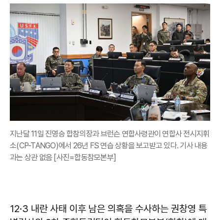
지난달 11일 진영승 합참의장과 브런슨 연합사령관이 연합사 전시지휘
소(CP-TANGO)에서 26년 FS 연습 상황을 보고받고 있다. 기사 내용
과는 상관 없음 [사진=합동참모본부]
12·3 내란 사태 이후 남은 의혹을 수사하는 권창영 특