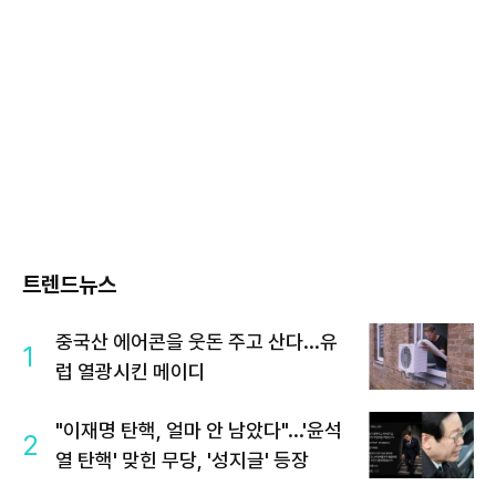
트렌드뉴스
중국산 에어콘을 웃돈 주고 산다...유
1
럽 열광시킨 메이디
"이재명 탄핵, 얼마 안 남았다"...'윤석
2
열 탄핵' 맞힌 무당, '성지글' 등장