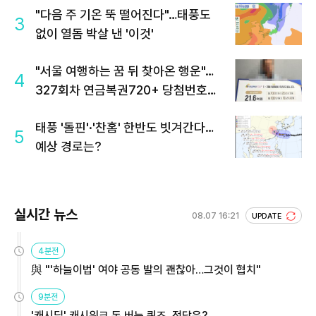
"다음 주 기온 뚝 떨어진다"…태풍도
3
없이 열돔 박살 낸 '이것'
"서울 여행하는 꿈 뒤 찾아온 행운"…
4
327회차 연금복권720+ 당첨번호조
회 주목
태풍 '돌핀'·'찬홈' 한반도 빗겨간다…
5
예상 경로는?
실시간 뉴스
08.07 16:21
UPDATE
4분전
與 "'하늘이법' 여야 공동 발의 괜찮아…그것이 협치"
9분전
'캐시딜' 캐시워크 돈 버는 퀴즈, 정답은?