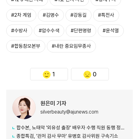
#2차 계엄
#김명수
#강동길
#특전사
#수방사
#압수수색
#단편명령
#윤석열
#합동참모본부
#내란 중요임무종사
1
0
원은미 기자
silverbeauty@ajunews.com
합수본, 노태악 '외유성 출장' 배우자 수행 직원 동행 정황 포착
종합특검, '관저 감사 무마' 유병호 감사위원 구속기소