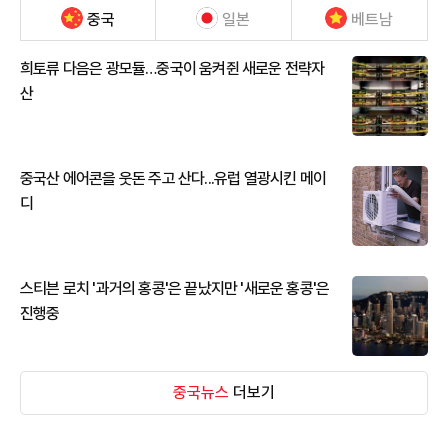
중국
일본
베트남
희토류 다음은 광모듈…중국이 움켜쥔 새로운 전략자
산
중국산 에어콘을 웃돈 주고 산다...유럽 열광시킨 메이
디
스티븐 로치 '과거의 홍콩'은 끝났지만 '새로운 홍콩'은
진행중
중국뉴스
더보기