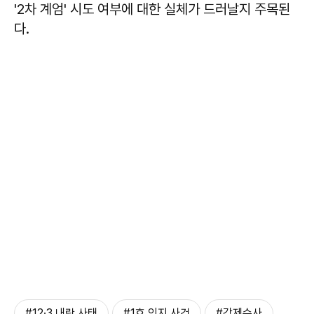
'2차 계엄' 시도 여부에 대한 실체가 드러날지 주목된
다.
#12·3 내란 사태
#1호 인지 사건
#강제수사