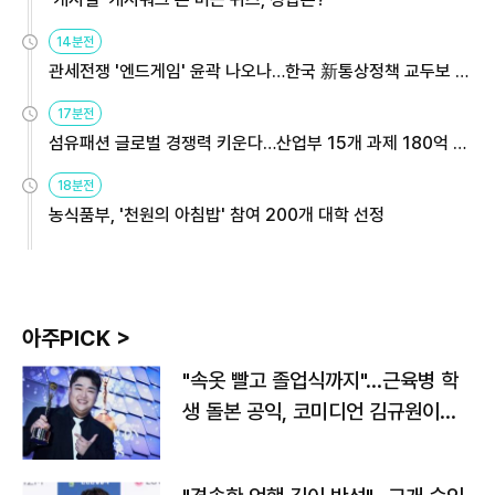
14분전
관세전쟁 '엔드게임' 윤곽 나오나…한국 新통상정책 교두보 활
용해야
17분전
섬유패션 글로벌 경쟁력 키운다…산업부 15개 과제 180억 지
원
18분전
농식품부, '천원의 아침밥' 참여 200개 대학 선정
아주PICK >
"속옷 빨고 졸업식까지"…근육병 학
생 돌본 공익, 코미디언 김규원이었
다