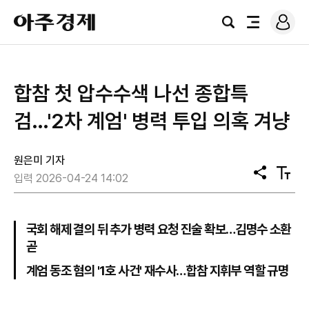
로
아
그
검
전
주
인
색
체
경
메
제
뉴
합참 첫 압수수색 나선 종합특
검…'2차 계엄' 병력 투입 의혹 겨냥
원은미 기자
공
텍
입력 2026-04-24 14:02
유
스
트
크
기
국회 해제 결의 뒤 추가 병력 요청 진술 확보…김명수 소환
곧
계엄 동조 혐의 '1호 사건' 재수사…합참 지휘부 역할 규명