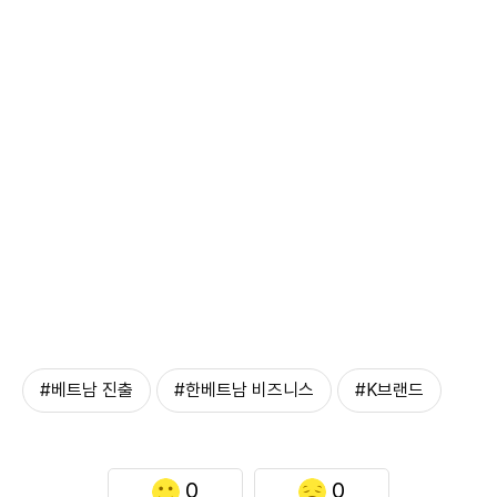
#베트남 진출
#한베트남 비즈니스
#K브랜드
0
0