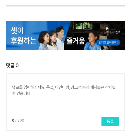
댓글
0
0
/ 300
등록