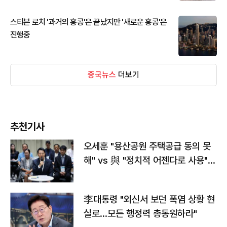
스티븐 로치 '과거의 홍콩'은 끝났지만 '새로운 홍콩'은
진행중
중국뉴스
더보기
추천기사
오세훈 "용산공원 주택공급 동의 못
해" vs 與 "정치적 어젠다로 사용"
맞불
李대통령 "외신서 보던 폭염 상황 현
실로…모든 행정력 총동원하라"