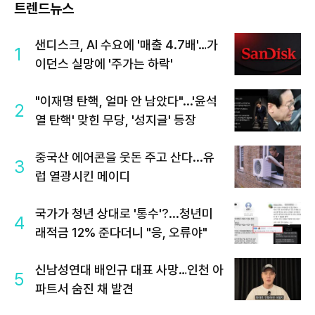
트렌드뉴스
샌디스크, AI 수요에 '매출 4.7배'…가
1
이던스 실망에 '주가는 하락'
"이재명 탄핵, 얼마 안 남았다"...'윤석
2
열 탄핵' 맞힌 무당, '성지글' 등장
중국산 에어콘을 웃돈 주고 산다...유
3
럽 열광시킨 메이디
국가가 청년 상대로 '통수'?...청년미
4
래적금 12% 준다더니 "응, 오류야"
신남성연대 배인규 대표 사망…인천 아
5
파트서 숨진 채 발견