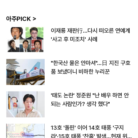
아주PICK >
이재룡 재판行…다시 떠오른 연예계
'사고 후 미조치' 사례
"한국산 물은 안마셔"…日 지진 구호
품 보냈더니 비하한 누리꾼
'태도 논란' 정준원 "난 배우 하면 안
되는 사람인가? 생각 했다"
13호 '돌핀' 이어 14호 태풍 '구지
라'·15호 태풍 '찬홈' 발생…현재 위