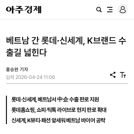
로
아
그
검
전
주
인
색
체
경
메
제
뉴
베트남 간 롯데·신세계, K브랜드 수
출길 넓힌다
홍승완 기자
공
텍
입력 2026-04-24 11:06
유
스
트
크
기
롯데·신세계, 베트남서 中企 수출 판로 지원
롯데홈쇼핑, 쇼피·틱톡 라이브로 현지 판로 확대
신세계, K뷰티·패션 앞세워 베트남 바이어 공략