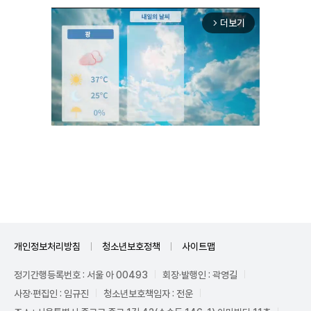
더보기
arrow_forward_ios
Mute
개인정보처리방침
청소년보호정책
사이트맵
정기간행등록번호 : 서울 아 00493
회장·발행인 : 곽영길
사장·편집인 : 임규진
청소년보호책임자 : 전운