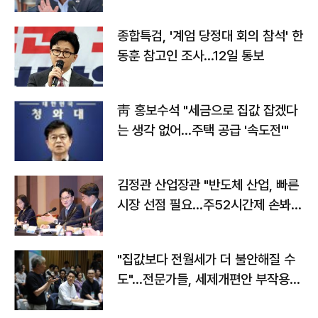
종합특검, '계엄 당정대 회의 참석' 한
동훈 참고인 조사...12일 통보
靑 홍보수석 "세금으로 집값 잡겠다
는 생각 없어…주택 공급 '속도전'"
김정관 산업장관 "반도체 산업, 빠른
시장 선점 필요…주52시간제 손봐
야"
"집값보다 전월세가 더 불안해질 수
도"…전문가들, 세제개편안 부작용
우려