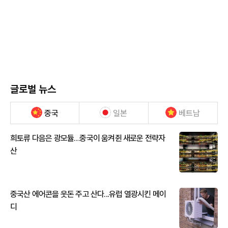
글로벌 뉴스
중국
일본
베트남
희토류 다음은 광모듈…중국이 움켜쥔 새로운 전략자
산
중국산 에어콘을 웃돈 주고 산다...유럽 열광시킨 메이
디