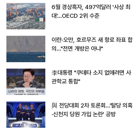
6월 경상흑자, 497억달러 '사상 최
대'…OECD 2위 수준
이란·오만, 호르무즈 새 항로 좌표 합
의…"전면 개방은 아냐"
李대통령 "쿠데타 소지 없애려면 사
관학교 통합"
與 전당대회 2차 토론회…'탈당 의혹
·신천지 당원 가입 논란' 공방