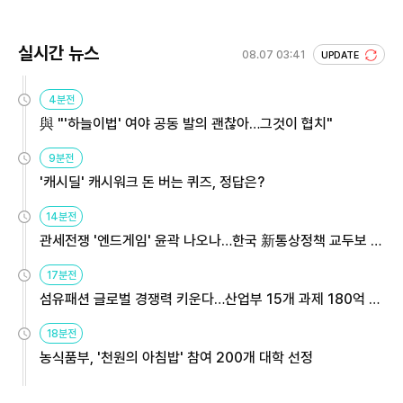
실시간 뉴스
08.07 03:41
UPDATE
4분전
與 "'하늘이법' 여야 공동 발의 괜찮아…그것이 협치"
9분전
'캐시딜' 캐시워크 돈 버는 퀴즈, 정답은?
14분전
관세전쟁 '엔드게임' 윤곽 나오나…한국 新통상정책 교두보 활
용해야
17분전
섬유패션 글로벌 경쟁력 키운다…산업부 15개 과제 180억 지
원
18분전
농식품부, '천원의 아침밥' 참여 200개 대학 선정