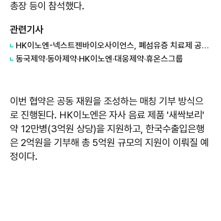
총장 등이 참석했다.
관련기사
HK이노엔-넥스트젠바이오사이언스, 폐섬유증 치료제 공동 개발 추진
동국제약·동아제약·HK이노엔·대웅제약·휴온스그룹
이번 협약은 공동 재원을 조성하는 매칭 기부 방식으
로 진행된다. HK이노엔은 자사 음료 제품 '새싹보리'
약 12만병(3억원 상당)을 지원하고, 한국수출입은행
은 2억원을 기부해 총 5억원 규모의 지원이 이뤄질 예
정이다.