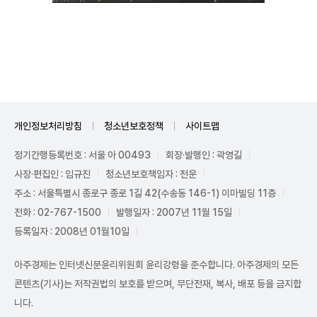
Unmute
개인정보처리방침
청소년보호정책
사이트맵
정기간행등록번호 : 서울 아 00493
회장·발행인 : 곽영길
사장·편집인 : 임규진
청소년보호책임자 : 전운
주소 : 서울특별시 종로구 종로 1길 42(수송동 146-1) 이마빌딩 11층
전화 : 02-767-1500
발행일자 : 2007년 11월 15일
등록일자 : 2008년 01월10일
아주경제는 인터넷신문윤리위원회 윤리강령을 준수합니다. 아주경제의 모든
콘텐츠(기사)는 저작권법의 보호를 받으며, 무단전재, 복사, 배포 등을 금지합
니다.