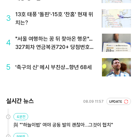
13호 태풍 '돌핀'·15호 '찬홈' 현재 위
3
치는?
"서울 여행하는 꿈 뒤 찾아온 행운"…
4
327회차 연금복권720+ 당첨번호조
회 주목
5
'축구의 신' 메시 부친상…향년 68세
실시간 뉴스
08.09 11:57
UPDATE
4분전
與 "'하늘이법' 여야 공동 발의 괜찮아…그것이 협치"
9분전