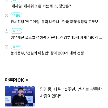
'캐시딜' 캐시워크 돈 버는 퀴즈, 정답은?
14분전
관세전쟁 '엔드게임' 윤곽 나오나…한국 新통상정책 교두보 활
용해야
17분전
섬유패션 글로벌 경쟁력 키운다…산업부 15개 과제 180억 지
원
18분전
농식품부, '천원의 아침밥' 참여 200개 대학 선정
아주PICK >
임영웅, 데뷔 10주년…"난 늘 부족한
사람이었다"