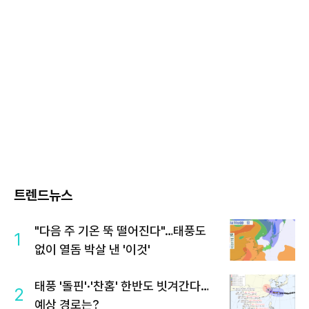
트렌드뉴스
"다음 주 기온 뚝 떨어진다"…태풍도
1
없이 열돔 박살 낸 '이것'
태풍 '돌핀'·'찬홈' 한반도 빗겨간다…
2
예상 경로는?