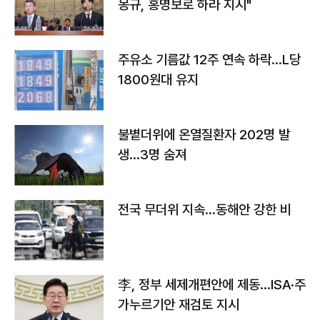
몽규, 홍명보로 하라 지시"
주유소 기름값 12주 연속 하락…L당
1800원대 유지
불볕더위에 온열질환자 202명 발
생…3명 숨져
전국 무더위 지속…동해안 강한 비
李, 정부 세제개편안에 제동…ISA·주
가누르기안 재검토 지시