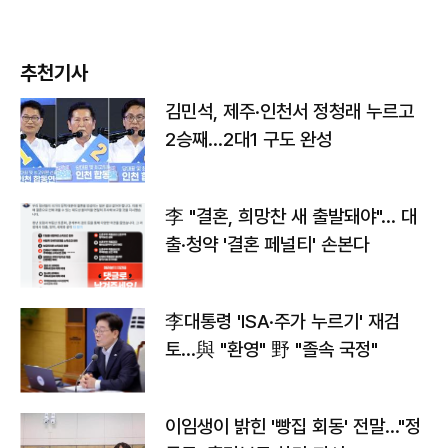
추천기사
김민석, 제주·인천서 정청래 누르고
2승째…2대1 구도 완성
李 "결혼, 희망찬 새 출발돼야"… 대
출·청약 '결혼 페널티' 손본다
李대통령 'ISA·주가 누르기' 재검
토…與 "환영" 野 "졸속 국정"
이임생이 밝힌 '빵집 회동' 전말…"정