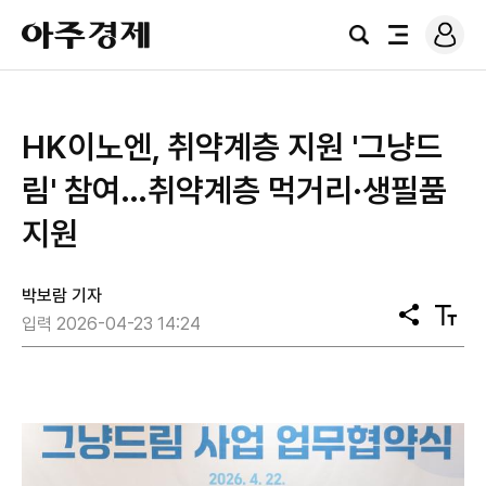
로
아
그
검
전
주
인
색
체
경
메
제
뉴
HK이노엔, 취약계층 지원 '그냥드
림' 참여…취약계층 먹거리·생필품
지원
박보람 기자
공
텍
입력 2026-04-23 14:24
유
스
트
크
기