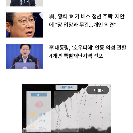
與, 황희 '폐기 버스 청년 주택' 제안
에 "당 입장과 무관…개인 의견"
李대통령, '호우피해' 안동·의성 관할
4개면 특별재난지역 선포
더보기
arrow_forward_ios