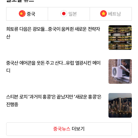
중국
일본
베트남
희토류 다음은 광모듈…중국이 움켜쥔 새로운 전략자
산
중국산 에어콘을 웃돈 주고 산다...유럽 열광시킨 메이
디
스티븐 로치 '과거의 홍콩'은 끝났지만 '새로운 홍콩'은
진행중
중국뉴스
더보기