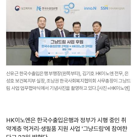
신유근 한국수출입은행 부행장(왼쪽부탸), 김기호 HK이노엔 전무, 은
성호 보건복지부 실장, 조남권 한국사회복지협의회 사무총장이 그냥드
림 사업 업무협약식에서 기념사진을 촬영하고 있다.[사진=HK이노엔]
HK이노엔은 한국수출입은행과 정부가 시행 중인 취
약계층 먹거리∙생필품 지원 사업 '그냥드림'에 참여한