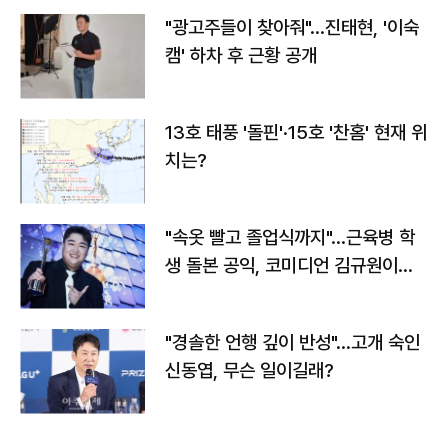
"광고주들이 찾아줘"…진태현, '이숙
캠' 하차 후 근황 공개
13호 태풍 '돌핀'·15호 '찬홈' 현재 위
치는?
"속옷 빨고 졸업식까지"…근육병 학
생 돌본 공익, 코미디언 김규원이었
다
"경솔한 언행 깊이 반성"…고개 숙인
신동엽, 무슨 일이길래?