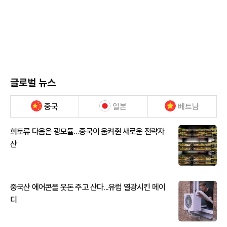
글로벌 뉴스
중국
일본
베트남
희토류 다음은 광모듈…중국이 움켜쥔 새로운 전략자
산
중국산 에어콘을 웃돈 주고 산다...유럽 열광시킨 메이
디