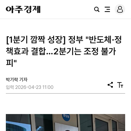
로
아
그
검
전
주
인
색
체
경
메
제
뉴
[1분기 깜짝 성장] 정부 "반도체·정
책효과 결합…2분기는 조정 불가
피"
박기락 기자
공
텍
입력 2026-04-23 11:00
유
스
트
크
기