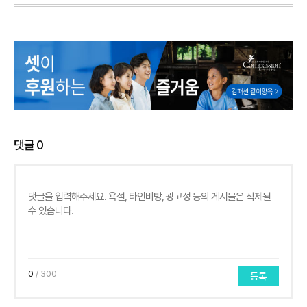
댓글
0
0
/ 300
등록