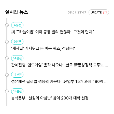
실시간 뉴스
08.07 23:47
UPDATE
4분전
與 "'하늘이법' 여야 공동 발의 괜찮아…그것이 협치"
9분전
'캐시딜' 캐시워크 돈 버는 퀴즈, 정답은?
14분전
관세전쟁 '엔드게임' 윤곽 나오나…한국 新통상정책 교두보 활
용해야
17분전
섬유패션 글로벌 경쟁력 키운다…산업부 15개 과제 180억 지
원
18분전
농식품부, '천원의 아침밥' 참여 200개 대학 선정