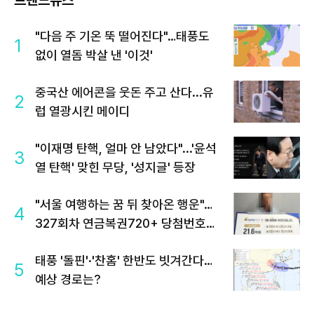
트렌드뉴스
"다음 주 기온 뚝 떨어진다"…태풍도
1
없이 열돔 박살 낸 '이것'
중국산 에어콘을 웃돈 주고 산다...유
2
럽 열광시킨 메이디
"이재명 탄핵, 얼마 안 남았다"...'윤석
3
열 탄핵' 맞힌 무당, '성지글' 등장
"서울 여행하는 꿈 뒤 찾아온 행운"…
4
327회차 연금복권720+ 당첨번호조
회 주목
태풍 '돌핀'·'찬홈' 한반도 빗겨간다…
5
예상 경로는?