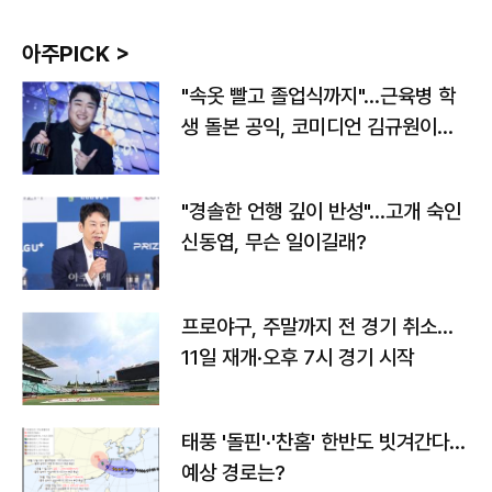
아주PICK >
"속옷 빨고 졸업식까지"…근육병 학
생 돌본 공익, 코미디언 김규원이었
다
"경솔한 언행 깊이 반성"…고개 숙인
신동엽, 무슨 일이길래?
프로야구, 주말까지 전 경기 취소…
11일 재개·오후 7시 경기 시작
태풍 '돌핀'·'찬홈' 한반도 빗겨간다…
예상 경로는?