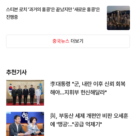
스티븐 로치 '과거의 홍콩'은 끝났지만 '새로운 홍콩'은
진행중
중국뉴스
더보기
추천기사
李대통령 "군, 내란 이후 신뢰 회복
해야…지휘부 헌신해달라"
與, 부동산 세제 개편안 비판 오세훈
에 '맹공'…"공급 억제기"