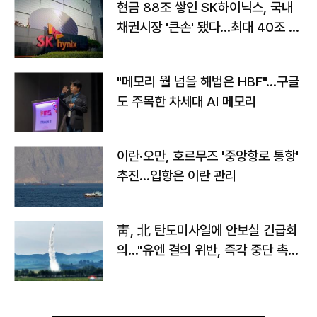
현금 88조 쌓인 SK하이닉스, 국내
채권시장 '큰손' 됐다…최대 40조 투
자
"메모리 월 넘을 해법은 HBF"…구글
도 주목한 차세대 AI 메모리
이란·오만, 호르무즈 '중앙항로 통항'
추진…입항은 이란 관리
靑, 北 탄도미사일에 안보실 긴급회
의…"유엔 결의 위반, 즉각 중단 촉
구"