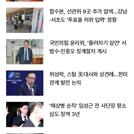
합수본, 선관위 9곳 추가 압색…강남
·서초도 '투표율 허위 입력' 정황
국민의힘 윤리위, '돌려차기 실언' 서
범수·진종오 징계절차 개시
위성락, 스틸 美대사와 상견례…한미
관계 발전 논의
'채상병 순직' 임성근 전 사단장 항소
심도 징역 3년