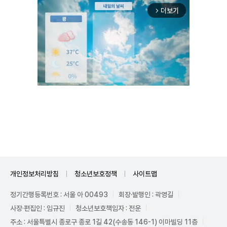
더보기
arrow_forward_ios
Unmute
개인정보처리방침
청소년보호정책
사이트맵
정기간행등록번호 : 서울 아 00493
회장·발행인 : 곽영길
사장·편집인 : 임규진
청소년보호책임자 : 전운
주소 : 서울특별시 종로구 종로 1길 42(수송동 146-1) 이마빌딩 11층