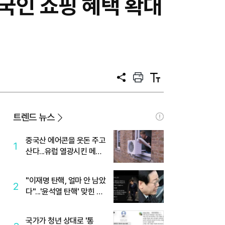
국인 쇼핑 혜택 확대
공
프
텍
유
린
스
트
트
크
기
트렌드 뉴스
중국산 에어콘을 웃돈 주고
1
산다...유럽 열광시킨 메이
디
"이재명 탄핵, 얼마 안 남았
2
다"...'윤석열 탄핵' 맞힌 무
당, '성지글' 등장
국가가 청년 상대로 '통