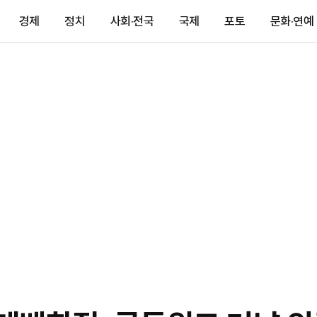
경제
정치
사회·전국
국제
포토
문화·연예