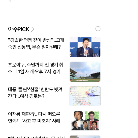
아주PICK
"경솔한 언행 깊이 반성"…고개
숙인 신동엽, 무슨 일이길래?
프로야구, 주말까지 전 경기 취
소…11일 재개·오후 7시 경기
시작
태풍 '돌핀'·'찬홈' 한반도 빗겨
간다…예상 경로는?
이재룡 재판行…다시 떠오른
연예계 '사고 후 미조치' 사례