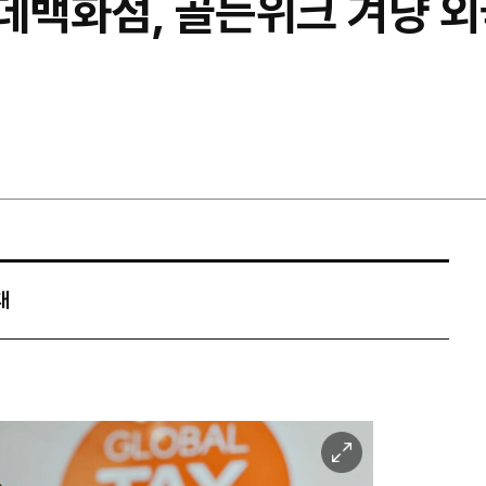
데백화점, 골든위크 겨냥 외
대
이
미