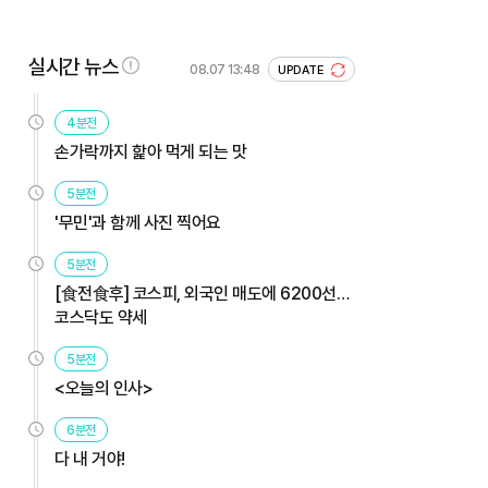
실시간 뉴스
08.07 13:48
UPDATE
4분전
손가락까지 핥아 먹게 되는 맛
5분전
'무민'과 함께 사진 찍어요
5분전
[食전食후] 코스피, 외국인 매도에 6200선…
코스닥도 약세
5분전
<오늘의 인사>
6분전
다 내 거야!