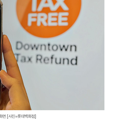
지
확
대
 화면 [사진=롯데백화점]