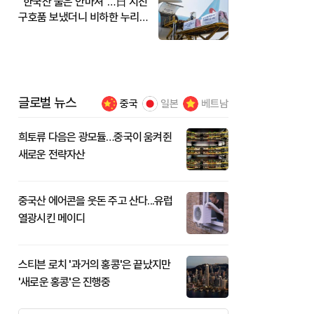
"한국산 물은 안마셔"…日 지진
구호품 보냈더니 비하한 누리
꾼
글로벌 뉴스
중국
일본
베트남
희토류 다음은 광모듈…중국이 움켜쥔
새로운 전략자산
중국산 에어콘을 웃돈 주고 산다...유럽
열광시킨 메이디
스티븐 로치 '과거의 홍콩'은 끝났지만
'새로운 홍콩'은 진행중