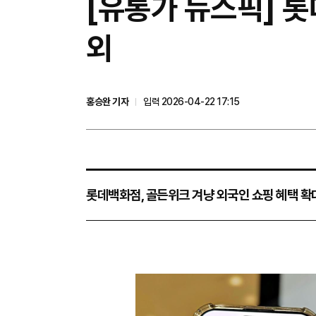
[유통가 뉴스픽] 롯
외
홍승완 기자
입력 2026-04-22 17:15
롯데백화점, 골든위크 겨냥 외국인 쇼핑 혜택 확