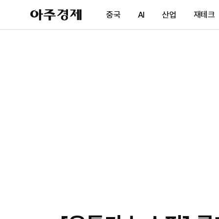
아
중국
AI
산업
재테크
주
경
제