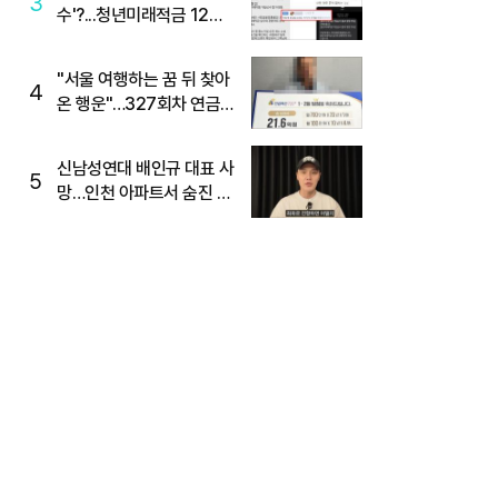
3
수'?...청년미래적금 12%
준다더니 "응, 오류야"
"서울 여행하는 꿈 뒤 찾아
4
온 행운"…327회차 연금
복권720+ 당첨번호조회
주목
신남성연대 배인규 대표 사
5
망…인천 아파트서 숨진 채
발견