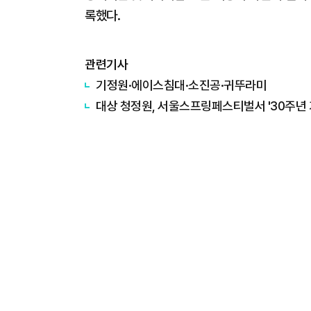
록했다.
관련기사
기정원·에이스침대·소진공·귀뚜라미
대상 청정원, 서울스프링페스티벌서 '30주년 