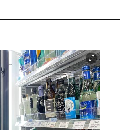
이
미
지
확
대