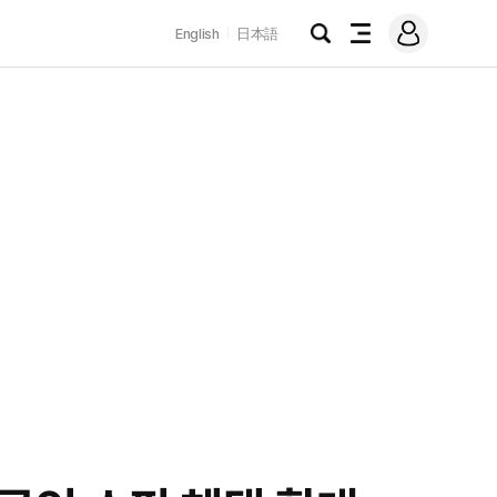
로
English
日本語
그
검
전
인
색
체
메
뉴