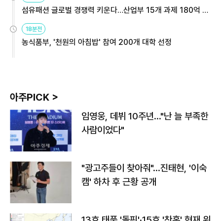
섬유패션 글로벌 경쟁력 키운다…산업부 15개 과제 180억 지
원
18분전
농식품부, '천원의 아침밥' 참여 200개 대학 선정
아주PICK >
임영웅, 데뷔 10주년…"난 늘 부족한
사람이었다"
"광고주들이 찾아줘"…진태현, '이숙
캠' 하차 후 근황 공개
13호 태풍 '돌핀'·15호 '찬홈' 현재 위