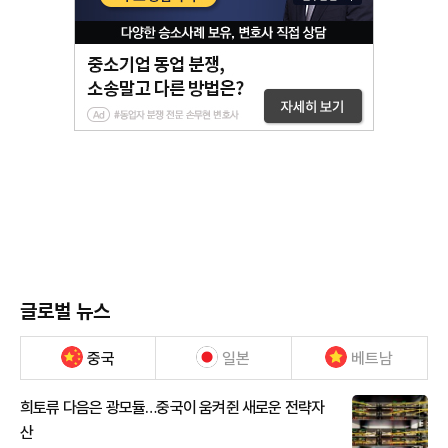
글로벌 뉴스
중국
일본
베트남
희토류 다음은 광모듈…중국이 움켜쥔 새로운 전략자
산