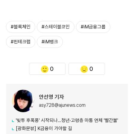
#블록체인
#스테이블코인
#iM금융그룹
#핀테크랩
#iM뱅크
0
0
안선영 기자
asy728@ajunews.com
'빚투 후폭풍' 시작되나…청년·고령층 마통 연체 '빨간불'
[광화문뷰] K금융이 가야할 길