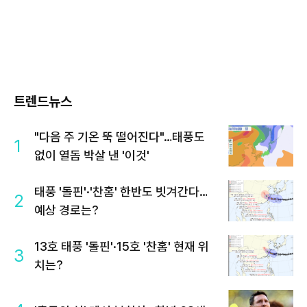
트렌드뉴스
"다음 주 기온 뚝 떨어진다"…태풍도
1
없이 열돔 박살 낸 '이것'
태풍 '돌핀'·'찬홈' 한반도 빗겨간다…
2
예상 경로는?
13호 태풍 '돌핀'·15호 '찬홈' 현재 위
3
치는?