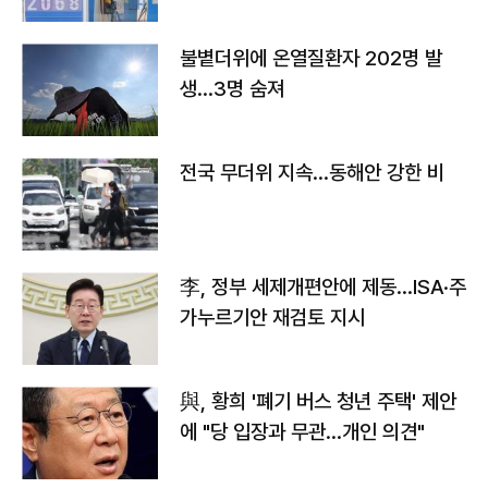
불볕더위에 온열질환자 202명 발
생…3명 숨져
전국 무더위 지속…동해안 강한 비
李, 정부 세제개편안에 제동…ISA·주
가누르기안 재검토 지시
與, 황희 '폐기 버스 청년 주택' 제안
에 "당 입장과 무관…개인 의견"