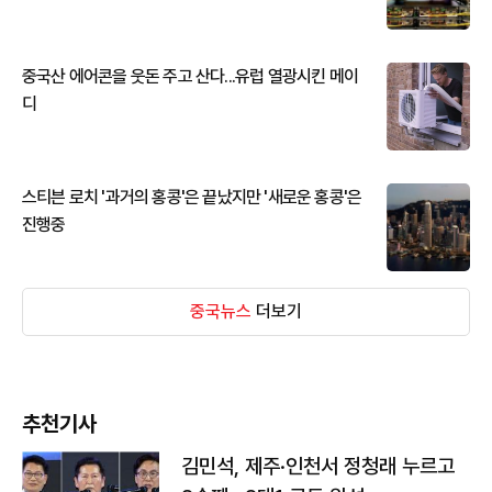
중국산 에어콘을 웃돈 주고 산다...유럽 열광시킨 메이
디
스티븐 로치 '과거의 홍콩'은 끝났지만 '새로운 홍콩'은
진행중
중국뉴스
더보기
추천기사
김민석, 제주·인천서 정청래 누르고