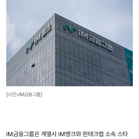
[사진=iM금융그룹]
iM금융그룹은 계열사 iM뱅크와 핀테크랩 소속 스타