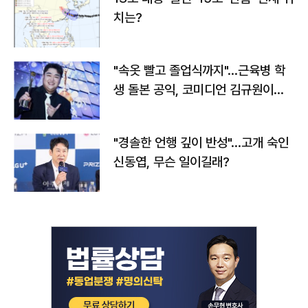
치는?
"속옷 빨고 졸업식까지"…근육병 학
생 돌본 공익, 코미디언 김규원이었
다
"경솔한 언행 깊이 반성"…고개 숙인
신동엽, 무슨 일이길래?