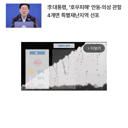
李대통령, '호우피해' 안동·의성 관할
4개면 특별재난지역 선포
더보기
arrow_forward_ios
Unmute