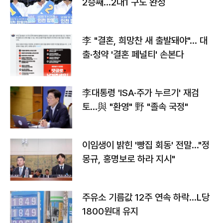
2승째…2대1 구도 완성
李 "결혼, 희망찬 새 출발돼야"… 대
출·청약 '결혼 페널티' 손본다
李대통령 'ISA·주가 누르기' 재검
토…與 "환영" 野 "졸속 국정"
이임생이 밝힌 '빵집 회동' 전말…"정
몽규, 홍명보로 하라 지시"
주유소 기름값 12주 연속 하락…L당
1800원대 유지