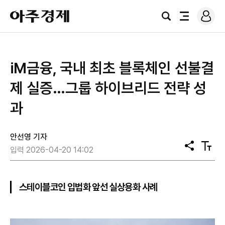
로
아
그
검
전
주
인
색
체
경
메
제
뉴
iM금융, 국내 최초 블록체인 선불결
제 실증…그룹 하이브리드 전략 성
과
안선영 기자
공
텍
입력 2026-04-20 14:02
유
스
트
크
기
스테이블코인 입법화 앞선 실상용화 사례