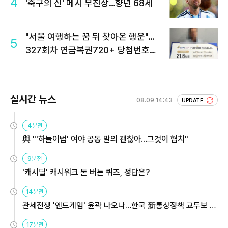
4
'축구의 신' 메시 부친상…향년 68세
"서울 여행하는 꿈 뒤 찾아온 행운"…
5
327회차 연금복권720+ 당첨번호조
회 주목
실시간 뉴스
08.09 14:43
UPDATE
4분전
與 "'하늘이법' 여야 공동 발의 괜찮아…그것이 협치"
9분전
'캐시딜' 캐시워크 돈 버는 퀴즈, 정답은?
14분전
관세전쟁 '엔드게임' 윤곽 나오나…한국 新통상정책 교두보 활
용해야
17분전