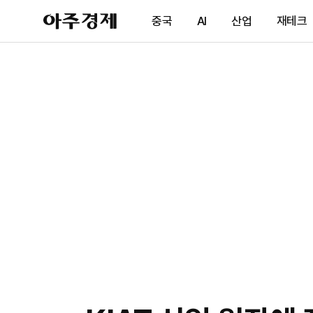
아
중국
AI
산업
재테크
주
경
제