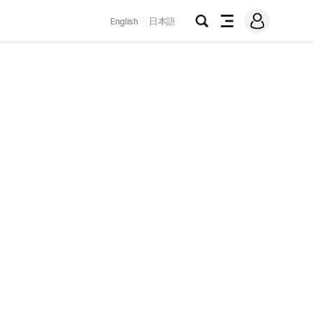
로
English
日本語
그
검
전
인
색
체
메
뉴