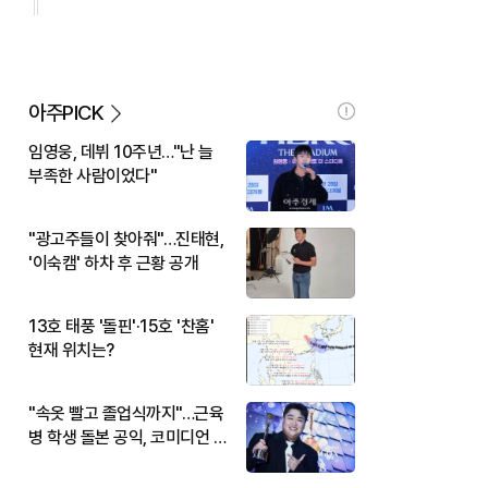
아주PICK
임영웅, 데뷔 10주년…"난 늘
부족한 사람이었다"
"광고주들이 찾아줘"…진태현,
'이숙캠' 하차 후 근황 공개
13호 태풍 '돌핀'·15호 '찬홈'
현재 위치는?
"속옷 빨고 졸업식까지"…근육
병 학생 돌본 공익, 코미디언 김
규원이었다