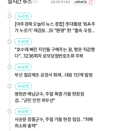
실시간 뉴스
08.09 01:49
UPDATE
5시간전
[아주경제 오늘의 뉴스 종합] 李대통령 'ISA·주
가 누르기' 재검토…與 "환영" 野 "졸속 국정"
外
5시간전
"호수에 빠진 지인들 구해주는 꿈, 행운 직감했
다"…1236회차 로또당첨번호조회 주목
6시간전
부산 철강제조 공장서 화재…대응 1단계 발령
6시간전
명현관 해남군수, 주말 폭염·가뭄 현장점
검…"군민 안전 최우선"
6시간전
사순문 장흥군수, 주말 가뭄 현장 점검…"피해
최소화 총력"