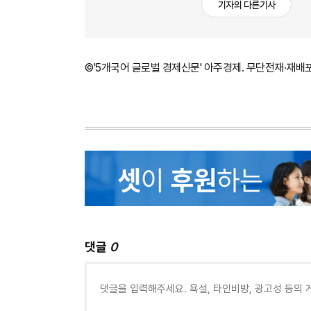
기자의 다른기사
©'5개국어 글로벌 경제신문' 아주경제. 무단전재·재배
댓글
0