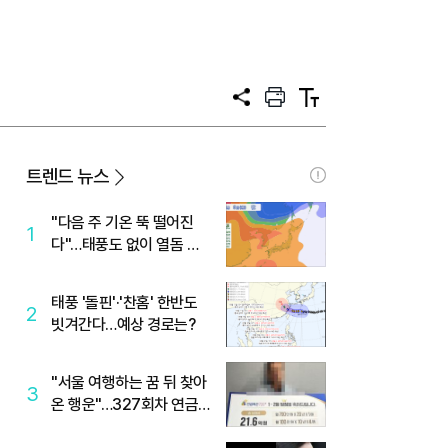
공
프
텍
유
린
스
트
트
크
기
트렌드 뉴스
"다음 주 기온 뚝 떨어진
1
다"…태풍도 없이 열돔 박
살 낸 '이것'
태풍 '돌핀'·'찬홈' 한반도
2
빗겨간다…예상 경로는?
"서울 여행하는 꿈 뒤 찾아
3
온 행운"…327회차 연금
복권720+ 당첨번호조회