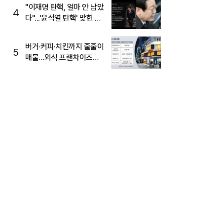
주목
"이재명 탄핵, 얼마 안 남았
4
다"...'윤석열 탄핵' 맞힌 무
당, '성지글' 등장
버거·커피·치킨까지 줄줄이
5
매물…외식 프랜차이즈
M&A '활기'