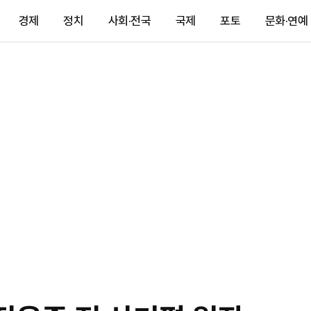
경제
정치
사회·전국
국제
포토
문화·연예