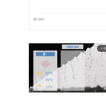
0
/ 300
더
arrow_forward_ios