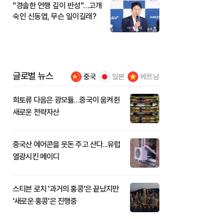
"경솔한 언행 깊이 반성"…고개
숙인 신동엽, 무슨 일이길래?
글로벌 뉴스
중국
일본
베트남
희토류 다음은 광모듈…중국이 움켜쥔
새로운 전략자산
중국산 에어콘을 웃돈 주고 산다...유럽
열광시킨 메이디
스티븐 로치 '과거의 홍콩'은 끝났지만
'새로운 홍콩'은 진행중