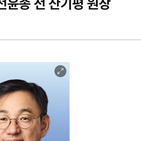
 전윤종 전 산기평 원장
이
미
지
확
대