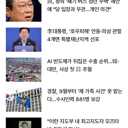
與, 황희 '폐기 버스 청년 주택' 제안
에 "당 입장과 무관…개인 의견"
李대통령, '호우피해' 안동·의성 관할
4개면 특별재난지역 선포
AI 반도체가 뒤집은 수출 순위…韓·
대만, 사상 첫 日 추월
경찰, 9월부터 '제 가족 사건' 못 맡는
다…수사인력 881명 보강
"이란 지도부 내 최고지도자 모즈타