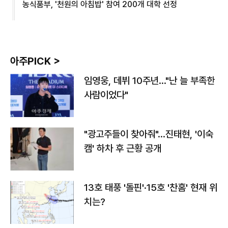
농식품부, '천원의 아침밥' 참여 200개 대학 선정
아주PICK >
임영웅, 데뷔 10주년…"난 늘 부족한
사람이었다"
"광고주들이 찾아줘"…진태현, '이숙
캠' 하차 후 근황 공개
13호 태풍 '돌핀'·15호 '찬홈' 현재 위
치는?