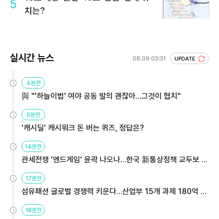
5
치는?
실시간 뉴스
08.09 03:31
UPDATE
4분전
與 "'하늘이법' 여야 공동 발의 괜찮아…그것이 협치"
9분전
'캐시딜' 캐시워크 돈 버는 퀴즈, 정답은?
14분전
관세전쟁 '엔드게임' 윤곽 나오나…한국 新통상정책 교두보 활
용해야
17분전
섬유패션 글로벌 경쟁력 키운다…산업부 15개 과제 180억 지
원
18분전