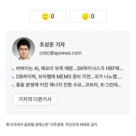
0
0
조성준 기자
critic@ajunews.com
버벅이는 AI, 메모리 부족 때문…SK하이닉스가 HBF에 집중하는 이유
DB하이텍, 모아팹에 MEMS 장비 이전…국가 나노팹 공정 지원
중동 분쟁에 커진 에너지 전환 수요…코트라, K-그린테크 수출길 넓힌다
기자의 다른기사
©'5개국어 글로벌 경제신문' 아주경제. 무단전재·재배포 금지