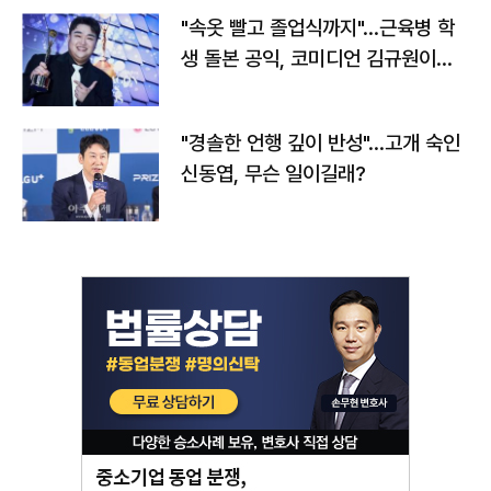
"속옷 빨고 졸업식까지"…근육병 학
생 돌본 공익, 코미디언 김규원이었
다
"경솔한 언행 깊이 반성"…고개 숙인
신동엽, 무슨 일이길래?