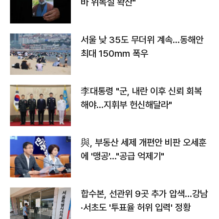
바 위독설 확산"
서울 낮 35도 무더위 계속…동해안
최대 150㎜ 폭우
李대통령 "군, 내란 이후 신뢰 회복
해야…지휘부 헌신해달라"
與, 부동산 세제 개편안 비판 오세훈
에 '맹공'…"공급 억제기"
합수본, 선관위 9곳 추가 압색…강남
·서초도 '투표율 허위 입력' 정황