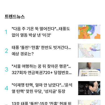
트렌드뉴스
"다음 주 기온 뚝 떨어진다"…태풍도
1
없이 열돔 박살 낸 '이것'
태풍 '돌핀'·'찬홈' 한반도 빗겨간다…
2
예상 경로는?
"서울 여행하는 꿈 뒤 찾아온 행운"…
3
327회차 연금복권720+ 당첨번호조
회 주목
"이재명 탄핵, 얼마 안 남았다"...'윤석
4
열 탄핵' 맞힌 무당, '성지글' 등장
13호 태풍 '돌핀'·15호 '찬홈' 현재 위