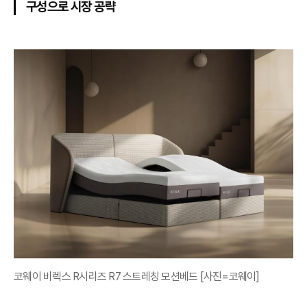
구성으로 시장 공략
코웨이 비렉스 R시리즈 R7 스트레칭 모션베드 [사진=코웨이]