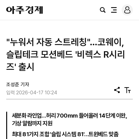
로
아
그
검
전
주
인
색
체
경
메
제
뉴
"누워서 자동 스트레칭"…코웨이,
슬립테크 모션베드 '비렉스 R시리
즈' 출시
조성준 기자
공
텍
입력 2026-04-17 10:24
유
스
트
크
기
세분화 라인업…허리 700mm 들어올려 14단계 이완,
기상 알람까지 지원
최대 81가지 조합 '슬립 시스템 81'…트윈베드 맞춤