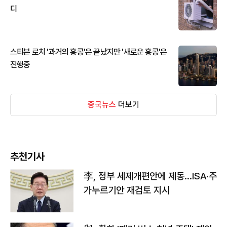
디
스티븐 로치 '과거의 홍콩'은 끝났지만 '새로운 홍콩'은
진행중
중국뉴스
더보기
추천기사
李, 정부 세제개편안에 제동…ISA·주
가누르기안 재검토 지시