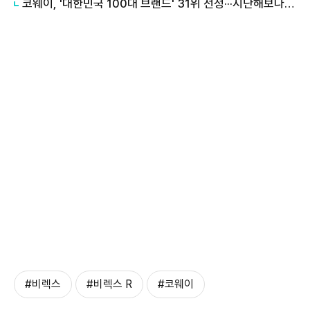
코웨이, '대한민국 100대 브랜드' 31위 선정···지난해보다 3계단 껑충
#비렉스
#비렉스 R
#코웨이