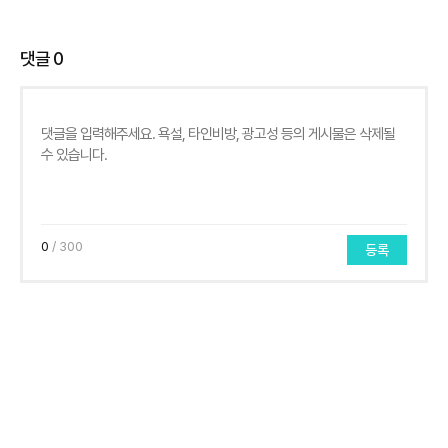
댓글
0
0
/ 300
등록