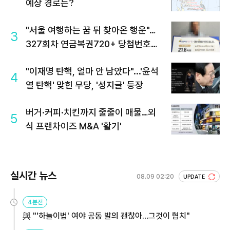
예상 경로는?
"서울 여행하는 꿈 뒤 찾아온 행운"…
3
327회차 연금복권720+ 당첨번호조
회 주목
"이재명 탄핵, 얼마 안 남았다"...'윤석
4
열 탄핵' 맞힌 무당, '성지글' 등장
버거·커피·치킨까지 줄줄이 매물…외
5
식 프랜차이즈 M&A '활기'
실시간 뉴스
08.09 02:20
UPDATE
4분전
與 "'하늘이법' 여야 공동 발의 괜찮아…그것이 협치"