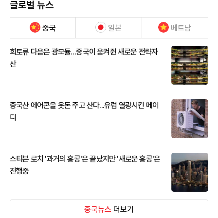
글로벌 뉴스
중국
일본
베트남
희토류 다음은 광모듈…중국이 움켜쥔 새로운 전략자
산
중국산 에어콘을 웃돈 주고 산다...유럽 열광시킨 메이
디
스티븐 로치 '과거의 홍콩'은 끝났지만 '새로운 홍콩'은
진행중
중국뉴스
더보기