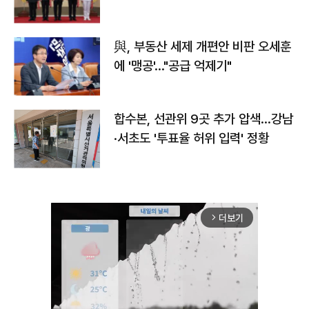
與, 부동산 세제 개편안 비판 오세훈
에 '맹공'…"공급 억제기"
합수본, 선관위 9곳 추가 압색…강남
·서초도 '투표율 허위 입력' 정황
더보기
arrow_forward_ios