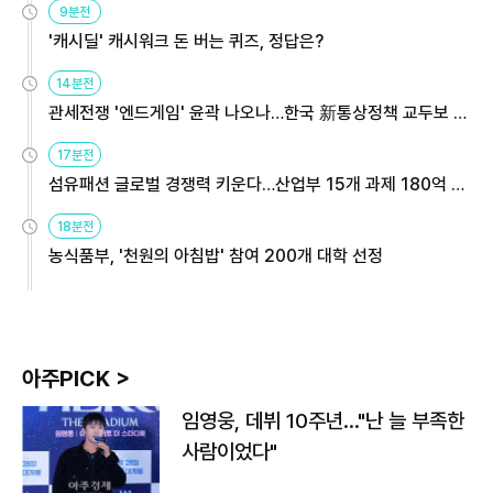
9분전
'캐시딜' 캐시워크 돈 버는 퀴즈, 정답은?
14분전
관세전쟁 '엔드게임' 윤곽 나오나…한국 新통상정책 교두보 활
용해야
17분전
섬유패션 글로벌 경쟁력 키운다…산업부 15개 과제 180억 지
원
18분전
농식품부, '천원의 아침밥' 참여 200개 대학 선정
아주PICK >
임영웅, 데뷔 10주년…"난 늘 부족한
사람이었다"