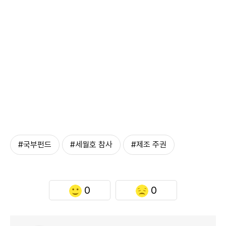
#국부펀드
#세월호 참사
#제조 주권
0
0