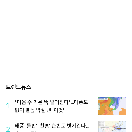
트렌드뉴스
"다음 주 기온 뚝 떨어진다"…태풍도
1
없이 열돔 박살 낸 '이것'
태풍 '돌핀'·'찬홈' 한반도 빗겨간다…
2