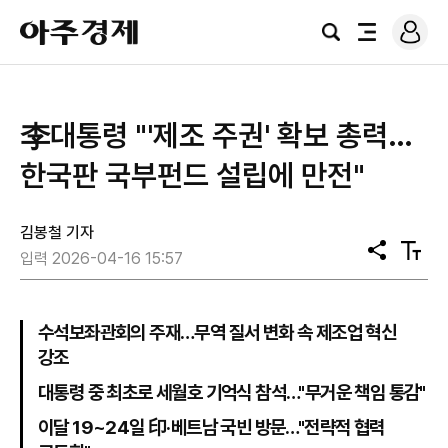
로
아
그
검
전
주
인
색
체
경
메
제
뉴
李대통령 "'제조 주권' 확보 총력…
한국판 국부펀드 설립에 만전"
김봉철 기자
공
텍
입력 2026-04-16 15:57
유
스
트
크
기
수석보좌관회의 주재…무역 질서 변화 속 제조업 혁신
강조
대통령 중 최초로 세월호 기억식 참석…"무거운 책임 통감"
이달 19~24일 印·베트남 국빈 방문…"전략적 협력