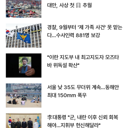
대만, 사상 첫 日 추월
경찰, 9월부터 '제 가족 사건' 못 맡는
다…수사인력 881명 보강
"이란 지도부 내 최고지도자 모즈타
바 위독설 확산"
서울 낮 35도 무더위 계속…동해안
최대 150㎜ 폭우
李대통령 "군, 내란 이후 신뢰 회복
해야…지휘부 헌신해달라"