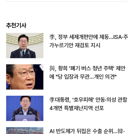
추천기사
李, 정부 세제개편안에 제동…ISA·주
가누르기안 재검토 지시
與, 황희 '폐기 버스 청년 주택' 제안
에 "당 입장과 무관…개인 의견"
李대통령, '호우피해' 안동·의성 관할
4개면 특별재난지역 선포
AI 반도체가 뒤집은 수출 순위…韓·