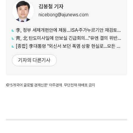
김봉철 기자
nicebong@ajunews.com
李, 정부 세제개편안에 제동…ISA·주가누르기안 재검토 지시
靑, 北 탄도미사일에 안보실 긴급회의…"유엔 결의 위반, 즉각 중단 촉구"
[종합] 李대통령 "외신서 보던 폭염 상황 현실로…모든 행정력 총동원하라"
기자의 다른기사
©'5개국어 글로벌 경제신문' 아주경제. 무단전재·재배포 금지