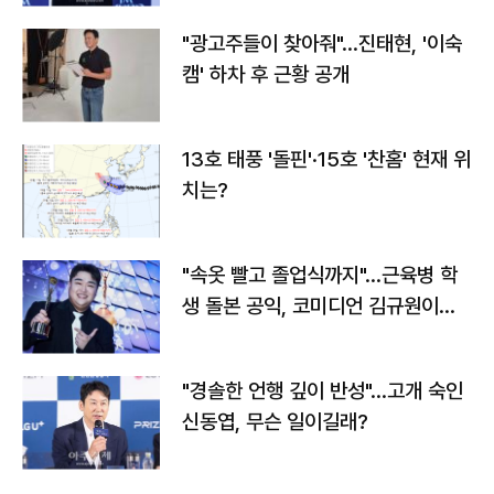
"광고주들이 찾아줘"…진태현, '이숙
캠' 하차 후 근황 공개
13호 태풍 '돌핀'·15호 '찬홈' 현재 위
치는?
"속옷 빨고 졸업식까지"…근육병 학
생 돌본 공익, 코미디언 김규원이었
다
"경솔한 언행 깊이 반성"…고개 숙인
신동엽, 무슨 일이길래?