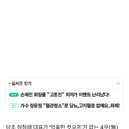
당초 정청래 대표가 '억울한 컷오프'가 없는 4무(無)