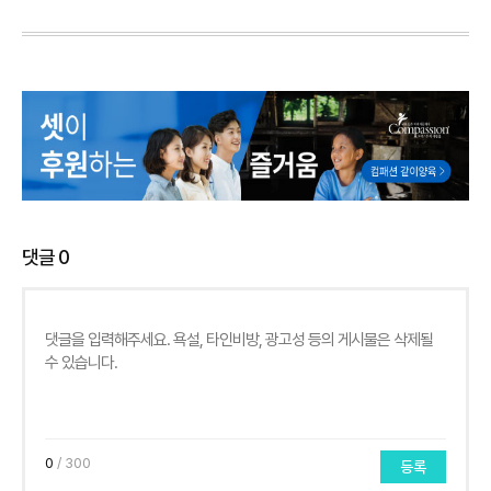
댓글
0
0
/ 300
등록