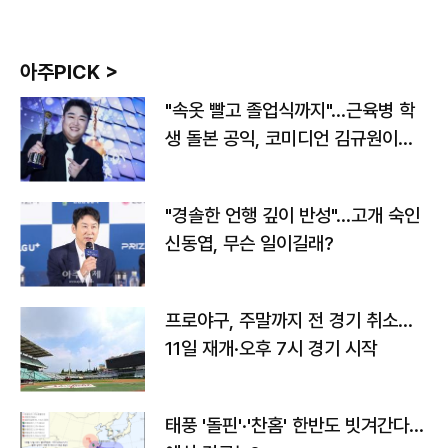
아주PICK >
"속옷 빨고 졸업식까지"…근육병 학
생 돌본 공익, 코미디언 김규원이었
다
"경솔한 언행 깊이 반성"…고개 숙인
신동엽, 무슨 일이길래?
프로야구, 주말까지 전 경기 취소…
11일 재개·오후 7시 경기 시작
태풍 '돌핀'·'찬홈' 한반도 빗겨간다…