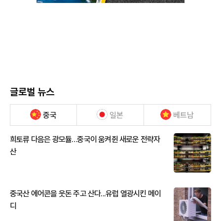
글로벌 뉴스
중국
일본
베트남
희토류 다음은 광모듈…중국이 움켜쥔 새로운 전략자
산
중국산 에어콘을 웃돈 주고 산다...유럽 열광시킨 메이
디