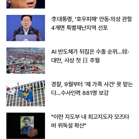
李대통령, '호우피해' 안동·의성 관할
4개면 특별재난지역 선포
AI 반도체가 뒤집은 수출 순위…韓·
대만, 사상 첫 日 추월
경찰, 9월부터 '제 가족 사건' 못 맡는
다…수사인력 881명 보강
"이란 지도부 내 최고지도자 모즈타
바 위독설 확산"