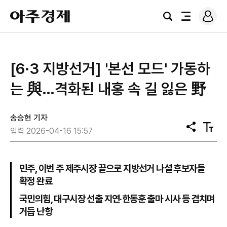
로
아
그
검
전
주
인
색
체
경
메
제
뉴
[6·3 지방선거] '본선 모드' 가동하
는 與…격화된 내홍 속 길 잃은 野
송승현 기자
공
텍
입력 2026-04-16 15:57
유
스
트
크
기
민주, 이번 주 제주시장 끝으로 지방선거 나설 후보자들
확정 완료
국민의힘, 대구시장 선출 지연·한동훈 출마 시사 등 겹치며
거듭 난항