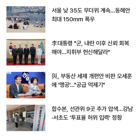
서울 낮 35도 무더위 계속…동해안
최대 150㎜ 폭우
李대통령 "군, 내란 이후 신뢰 회복
해야…지휘부 헌신해달라"
與, 부동산 세제 개편안 비판 오세훈
에 '맹공'…"공급 억제기"
합수본, 선관위 9곳 추가 압색…강남
·서초도 '투표율 허위 입력' 정황