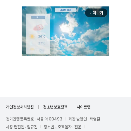
더보기
arrow_forward_ios
Unmute
개인정보처리방침
청소년보호정책
사이트맵
정기간행등록번호 : 서울 아 00493
회장·발행인 : 곽영길
사장·편집인 : 임규진
청소년보호책임자 : 전운