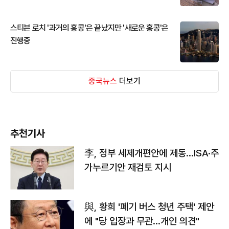
스티븐 로치 '과거의 홍콩'은 끝났지만 '새로운 홍콩'은
진행중
중국뉴스
더보기
추천기사
李, 정부 세제개편안에 제동…ISA·주
가누르기안 재검토 지시
與, 황희 '폐기 버스 청년 주택' 제안
에 "당 입장과 무관…개인 의견"