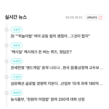
실시간 뉴스
08.08 18:20
UPDATE
4분전
與 "'하늘이법' 여야 공동 발의 괜찮아…그것이 협치"
9분전
'캐시딜' 캐시워크 돈 버는 퀴즈, 정답은?
14분전
관세전쟁 '엔드게임' 윤곽 나오나…한국 新통상정책 교두보 활
용해야
17분전
섬유패션 글로벌 경쟁력 키운다…산업부 15개 과제 180억 지
원
18분전
농식품부, '천원의 아침밥' 참여 200개 대학 선정