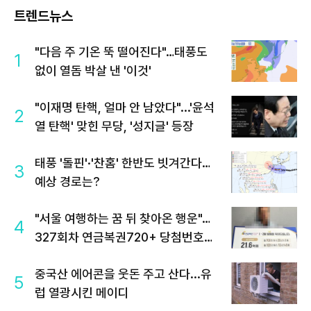
트렌드뉴스
"다음 주 기온 뚝 떨어진다"…태풍도
1
없이 열돔 박살 낸 '이것'
"이재명 탄핵, 얼마 안 남았다"...'윤석
2
열 탄핵' 맞힌 무당, '성지글' 등장
태풍 '돌핀'·'찬홈' 한반도 빗겨간다…
3
예상 경로는?
"서울 여행하는 꿈 뒤 찾아온 행운"…
4
327회차 연금복권720+ 당첨번호조
회 주목
중국산 에어콘을 웃돈 주고 산다...유
5
럽 열광시킨 메이디