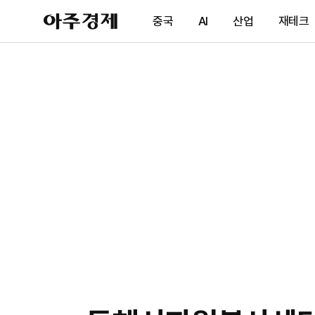
아
중국
AI
산업
재테크
주
경
제