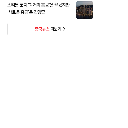
스티븐 로치 '과거의 홍콩'은 끝났지만
'새로운 홍콩'은 진행중
중국뉴스
더보기