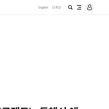
로
English
日本語
그
검
전
인
색
체
메
뉴