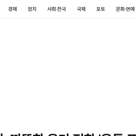
경제
정치
사회·전국
국제
포토
문화·연예