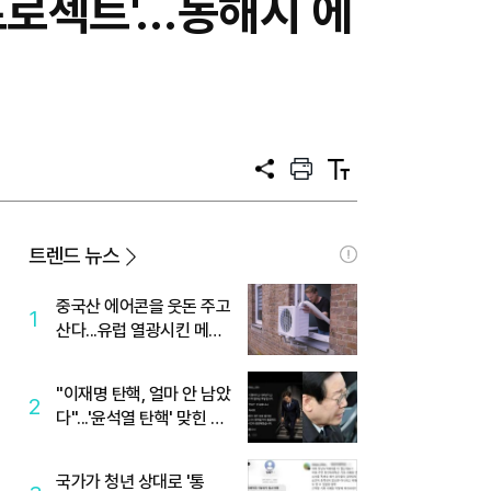
프로젝트'…동해시 에
공
프
텍
유
린
스
트
트
크
기
트렌드 뉴스
중국산 에어콘을 웃돈 주고
1
산다...유럽 열광시킨 메이
디
"이재명 탄핵, 얼마 안 남았
2
다"...'윤석열 탄핵' 맞힌 무
당, '성지글' 등장
국가가 청년 상대로 '통