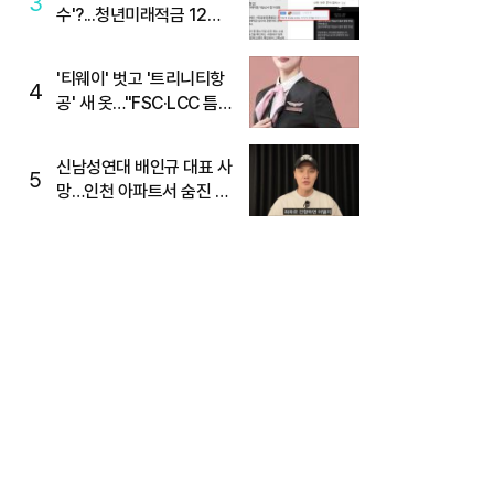
3
수'?...청년미래적금 12%
준다더니 "응, 오류야"
'티웨이' 벗고 '트리니티항
4
공' 새 옷…"FSC·LCC 틈
새, SSC 전략으로 공략"
신남성연대 배인규 대표 사
5
망…인천 아파트서 숨진 채
발견