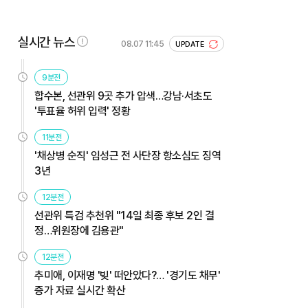
실시간 뉴스
08.07 11:45
UPDATE
9분전
합수본, 선관위 9곳 추가 압색…강남·서초도
'투표율 허위 입력' 정황
11분전
'채상병 순직' 임성근 전 사단장 항소심도 징역
3년
12분전
선관위 특검 추천위 "14일 최종 후보 2인 결
정…위원장에 김용관"
12분전
추미애, 이재명 '빚' 떠안았다?… '경기도 채무'
증가 자료 실시간 확산