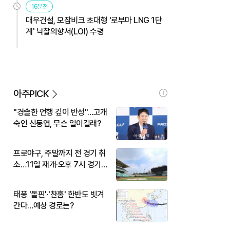
16분전
대우건설, 모잠비크 초대형 '로부마 LNG 1단
계' 낙찰의향서(LOI) 수령
아주PICK
"경솔한 언행 깊이 반성"…고개
숙인 신동엽, 무슨 일이길래?
프로야구, 주말까지 전 경기 취
소…11일 재개·오후 7시 경기
시작
태풍 '돌핀'·'찬홈' 한반도 빗겨
간다…예상 경로는?