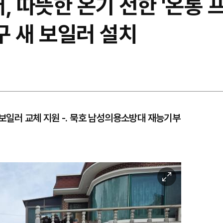
 따뜻한 온기 전한 '온통 
구 새 보일러 설치
 보일러 교체 지원 -. 묵호 남성의용소방대 재능기부
이
미
지
확