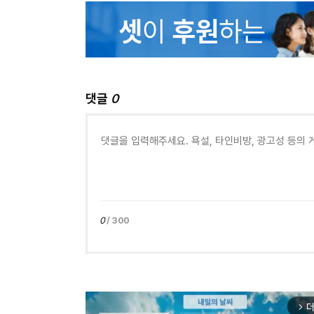
댓글
0
0
/ 300
더
arrow_forward_ios