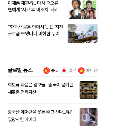
이재룡 재판行…다시 떠오른
연예계 '사고 후 미조치' 사례
"한국산 물은 안마셔"…日 지진
구호품 보냈더니 비하한 누리
꾼
글로벌 뉴스
중국
일본
베트남
희토류 다음은 광모듈…중국이 움켜쥔
새로운 전략자산
중국산 에어콘을 웃돈 주고 산다...유럽
열광시킨 메이디