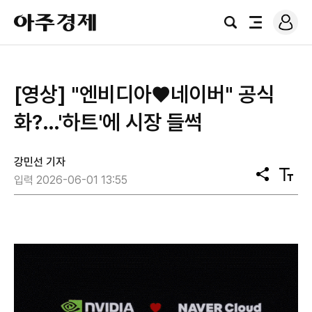
로
아
그
검
전
주
인
색
체
경
메
제
뉴
[영상] "엔비디아♥네이버" 공식
화?…'하트'에 시장 들썩
강민선 기자
공
텍
입력 2026-06-01 13:55
유
스
트
크
기