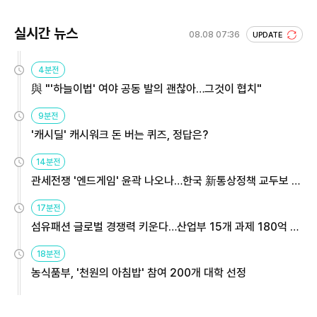
실시간 뉴스
08.08 07:36
UPDATE
4분전
與 "'하늘이법' 여야 공동 발의 괜찮아…그것이 협치"
9분전
'캐시딜' 캐시워크 돈 버는 퀴즈, 정답은?
14분전
관세전쟁 '엔드게임' 윤곽 나오나…한국 新통상정책 교두보 활
용해야
17분전
섬유패션 글로벌 경쟁력 키운다…산업부 15개 과제 180억 지
원
18분전
농식품부, '천원의 아침밥' 참여 200개 대학 선정