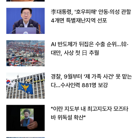
李대통령, '호우피해' 안동·의성 관할
4개면 특별재난지역 선포
AI 반도체가 뒤집은 수출 순위…韓·
대만, 사상 첫 日 추월
경찰, 9월부터 '제 가족 사건' 못 맡는
다…수사인력 881명 보강
"이란 지도부 내 최고지도자 모즈타
바 위독설 확산"