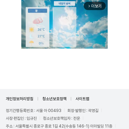
더보기
arrow_forward_ios
Unmute
개인정보처리방침
청소년보호정책
사이트맵
정기간행등록번호 : 서울 아 00493
회장·발행인 : 곽영길
사장·편집인 : 임규진
청소년보호책임자 : 전운
주소 : 서울특별시 종로구 종로 1길 42(수송동 146-1) 이마빌딩 11층