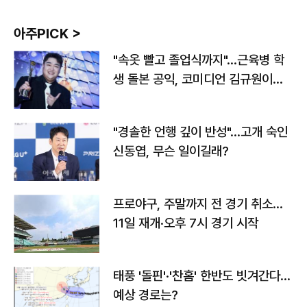
아주PICK >
"속옷 빨고 졸업식까지"…근육병 학
생 돌본 공익, 코미디언 김규원이었
다
"경솔한 언행 깊이 반성"…고개 숙인
신동엽, 무슨 일이길래?
프로야구, 주말까지 전 경기 취소…
11일 재개·오후 7시 경기 시작
태풍 '돌핀'·'찬홈' 한반도 빗겨간다…
예상 경로는?