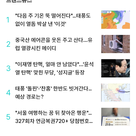
트렌드뉴스
"다음 주 기온 뚝 떨어진다"…태풍도
1
없이 열돔 박살 낸 '이것'
중국산 에어콘을 웃돈 주고 산다...유
2
럽 열광시킨 메이디
"이재명 탄핵, 얼마 안 남았다"...'윤석
3
열 탄핵' 맞힌 무당, '성지글' 등장
태풍 '돌핀'·'찬홈' 한반도 빗겨간다…
4
예상 경로는?
"서울 여행하는 꿈 뒤 찾아온 행운"…
5
327회차 연금복권720+ 당첨번호조
회 주목