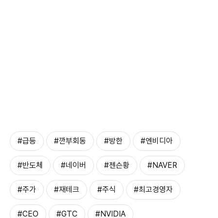
#급등
#깐부회동
#방한
#엔비디아
#반도체
#네이버
#젠슨황
#NAVER
#주가
#재테크
#주식
#최고경영자
#CEO
#GTC
#NVIDIA