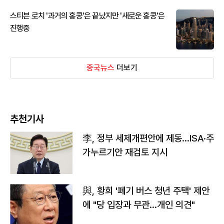
스티븐 로치 '과거의 홍콩'은 끝났지만 '새로운 홍콩'은
진행중
중국뉴스
더보기
추천기사
李, 정부 세제개편안에 제동…ISA·주
가누르기안 재검토 지시
與, 황희 '폐기 버스 청년 주택' 제안
에 "당 입장과 무관…개인 의견"