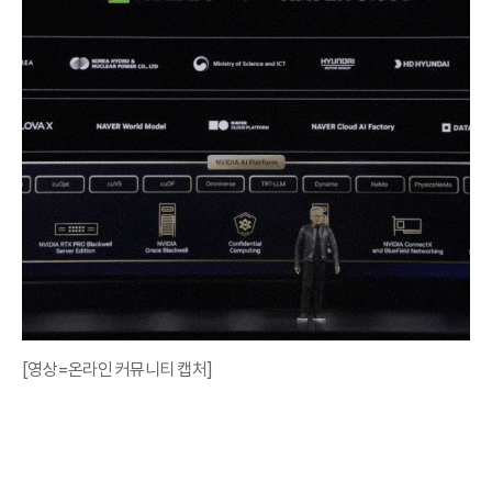
[영상=온라인 커뮤니티 캡처]