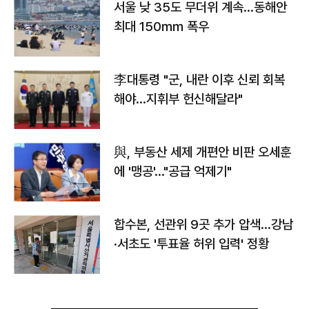
서울 낮 35도 무더위 계속…동해안
최대 150㎜ 폭우
李대통령 "군, 내란 이후 신뢰 회복
해야…지휘부 헌신해달라"
與, 부동산 세제 개편안 비판 오세훈
에 '맹공'…"공급 억제기"
합수본, 선관위 9곳 추가 압색…강남
·서초도 '투표율 허위 입력' 정황