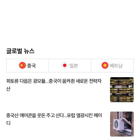
글로벌 뉴스
중국
일본
베트남
희토류 다음은 광모듈…중국이 움켜쥔 새로운 전략자
산
중국산 에어콘을 웃돈 주고 산다...유럽 열광시킨 메이
디