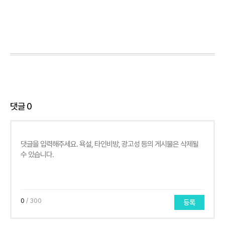
댓글
0
0
/ 300
등록