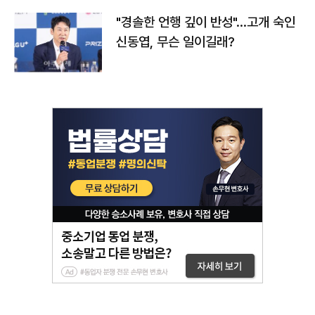
"경솔한 언행 깊이 반성"…고개 숙인
신동엽, 무슨 일이길래?