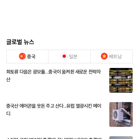
글로벌 뉴스
중국
일본
베트남
희토류 다음은 광모듈…중국이 움켜쥔 새로운 전략자
산
중국산 에어콘을 웃돈 주고 산다...유럽 열광시킨 메이
디