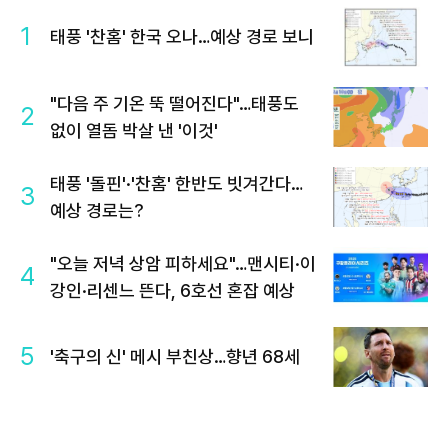
1
태풍 '찬홈' 한국 오나…예상 경로 보니
"다음 주 기온 뚝 떨어진다"…태풍도
2
없이 열돔 박살 낸 '이것'
태풍 '돌핀'·'찬홈' 한반도 빗겨간다…
3
예상 경로는?
"오늘 저녁 상암 피하세요"…맨시티·이
4
강인·리센느 뜬다, 6호선 혼잡 예상
5
'축구의 신' 메시 부친상…향년 68세