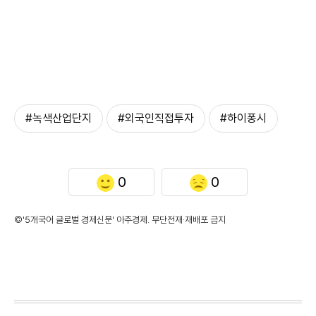
#녹색산업단지
#외국인직접투자
#하이퐁시
0
0
©'5개국어 글로벌 경제신문' 아주경제. 무단전재·재배포 금지