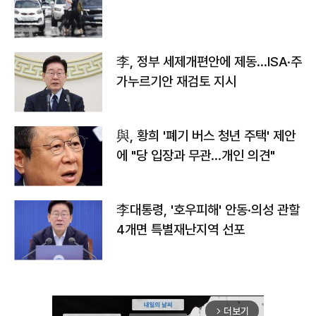
李, 정부 세제개편안에 제동…ISA·주
가누르기안 재검토 지시
與, 황희 '폐기 버스 청년 주택' 제안
에 "당 입장과 무관…개인 의견"
李대통령, '호우피해' 안동·의성 관할
4개면 특별재난지역 선포
더보기
arrow_forward_ios