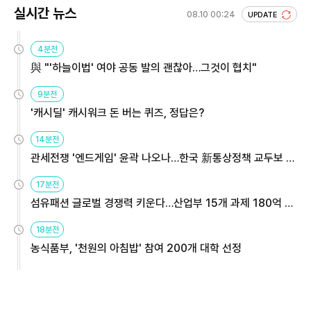
실시간 뉴스
08.10 00:24
UPDATE
4분전
與 "'하늘이법' 여야 공동 발의 괜찮아…그것이 협치"
9분전
'캐시딜' 캐시워크 돈 버는 퀴즈, 정답은?
14분전
관세전쟁 '엔드게임' 윤곽 나오나…한국 新통상정책 교두보 활
용해야
17분전
섬유패션 글로벌 경쟁력 키운다…산업부 15개 과제 180억 지
원
18분전
농식품부, '천원의 아침밥' 참여 200개 대학 선정