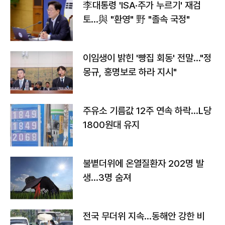
李대통령 'ISA·주가 누르기' 재검
토…與 "환영" 野 "졸속 국정"
이임생이 밝힌 '빵집 회동' 전말…"정
몽규, 홍명보로 하라 지시"
주유소 기름값 12주 연속 하락…L당
1800원대 유지
불볕더위에 온열질환자 202명 발
생…3명 숨져
전국 무더위 지속…동해안 강한 비