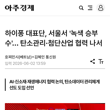
로
아
그
검
전
주
인
색
체
경
메
제
뉴
하이퐁 대표단, 서울서 '녹색 승부
수'... 탄소관리·첨단산업 협력 나서
호찌민시(베트남)=김혜인 통신원
공
텍
입력 2026-06-02 13:59
유
스
트
크
기
AI·신소재·재생에너지 협력 논의, 탄소데이터 관리체계
선도 도입 선언