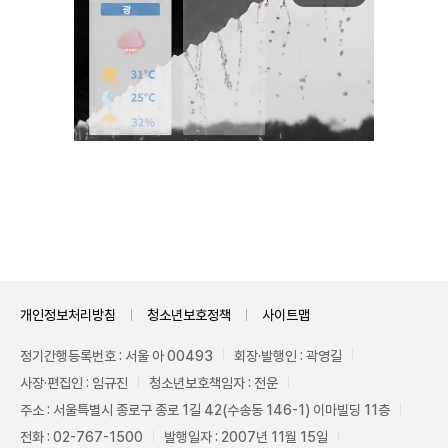
Unmute
개인정보처리방침
청소년보호정책
사이트맵
정기간행등록번호 : 서울 아 00493
회장·발행인 : 곽영길
사장·편집인 : 임규진
청소년보호책임자 : 전운
주소 : 서울특별시 종로구 종로 1길 42(수송동 146-1) 이마빌딩 11층
전화 : 02-767-1500
발행일자 : 2007년 11월 15일