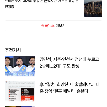
스티븐 로치 '과거의 홍콩'은 끝났지만 '새로운 홍콩'은
진행중
중국뉴스
더보기
추천기사
김민석, 제주·인천서 정청래 누르고
2승째…2대1 구도 완성
李 "결혼, 희망찬 새 출발돼야"… 대
출·청약 '결혼 페널티' 손본다