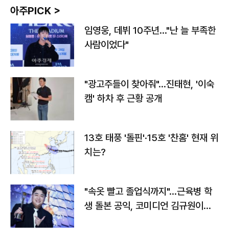
아주PICK >
임영웅, 데뷔 10주년…"난 늘 부족한
사람이었다"
"광고주들이 찾아줘"…진태현, '이숙
캠' 하차 후 근황 공개
13호 태풍 '돌핀'·15호 '찬홈' 현재 위
치는?
"속옷 빨고 졸업식까지"…근육병 학
생 돌본 공익, 코미디언 김규원이었
다