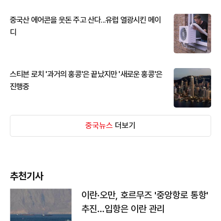
중국산 에어콘을 웃돈 주고 산다...유럽 열광시킨 메이
디
스티븐 로치 '과거의 홍콩'은 끝났지만 '새로운 홍콩'은
진행중
중국뉴스
더보기
추천기사
이란·오만, 호르무즈 '중앙항로 통항'
추진…입항은 이란 관리