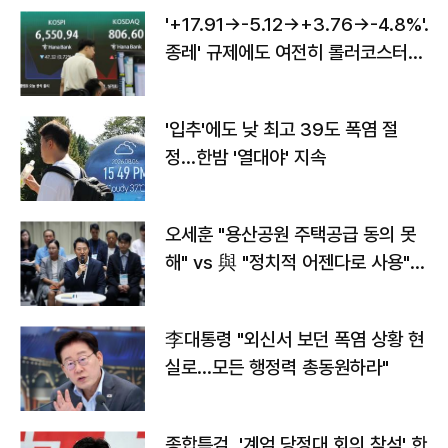
'+17.91→-5.12→+3.76→-4.8%'…'
종레' 규제에도 여전히 롤러코스터
타는 코스피
'입추'에도 낮 최고 39도 폭염 절
정…한밤 '열대야' 지속
오세훈 "용산공원 주택공급 동의 못
해" vs 與 "정치적 어젠다로 사용"
맞불
李대통령 "외신서 보던 폭염 상황 현
실로…모든 행정력 총동원하라"
종합특검, '계엄 당정대 회의 참석' 한