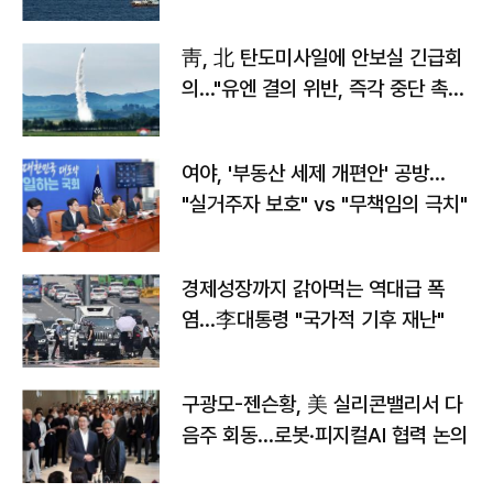
靑, 北 탄도미사일에 안보실 긴급회
의…"유엔 결의 위반, 즉각 중단 촉
구"
여야, '부동산 세제 개편안' 공방…
"실거주자 보호" vs "무책임의 극치"
경제성장까지 갉아먹는 역대급 폭
염…李대통령 "국가적 기후 재난"
구광모-젠슨황, 美 실리콘밸리서 다
음주 회동…로봇·피지컬AI 협력 논의