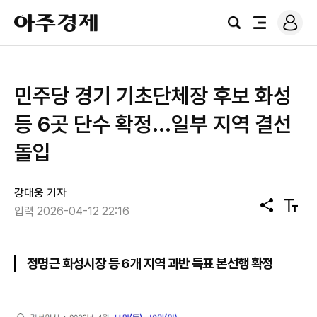
로
아
그
검
전
주
인
색
체
경
메
제
뉴
민주당 경기 기초단체장 후보 화성
등 6곳 단수 확정...일부 지역 결선
돌입
강대웅 기자
공
텍
입력 2026-04-12 22:16
유
스
트
크
기
정명근 화성시장 등 6개 지역 과반 득표 본선행 확정