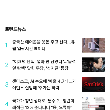
트렌드뉴스
중국산 에어콘을 웃돈 주고 산다...유
1
럽 열광시킨 메이디
"이재명 탄핵, 얼마 안 남았다"...'윤석
2
열 탄핵' 맞힌 무당, '성지글' 등장
샌디스크, AI 수요에 '매출 4.7배'…가
3
이던스 실망에 '주가는 하락'
국가가 청년 상대로 '통수'?...청년미
4
래적금 12% 준다더니 "응, 오류야"