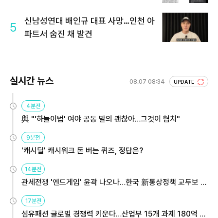
신남성연대 배인규 대표 사망…인천 아
5
파트서 숨진 채 발견
실시간 뉴스
08.07 08:34
UPDATE
4분전
與 "'하늘이법' 여야 공동 발의 괜찮아…그것이 협치"
9분전
'캐시딜' 캐시워크 돈 버는 퀴즈, 정답은?
14분전
관세전쟁 '엔드게임' 윤곽 나오나…한국 新통상정책 교두보 활
용해야
17분전
섬유패션 글로벌 경쟁력 키운다…산업부 15개 과제 180억 지