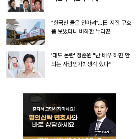
"한국산 물은 안마셔"…日 지진 구호
품 보냈더니 비하한 누리꾼
'태도 논란' 정준원 "난 배우 하면 안
되는 사람인가? 생각 했다"