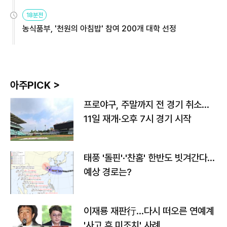
원
18분전
농식품부, '천원의 아침밥' 참여 200개 대학 선정
아주PICK >
프로야구, 주말까지 전 경기 취소…
11일 재개·오후 7시 경기 시작
태풍 '돌핀'·'찬홈' 한반도 빗겨간다…
예상 경로는?
이재룡 재판行…다시 떠오른 연예계
'사고 후 미조치' 사례