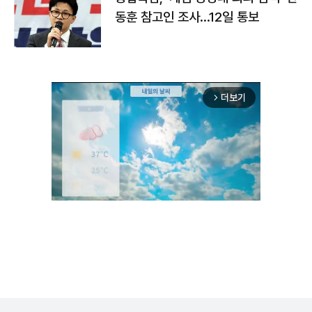
동훈 참고인 조사...12일 통보
더보기
arrow_forward_ios
Unmute