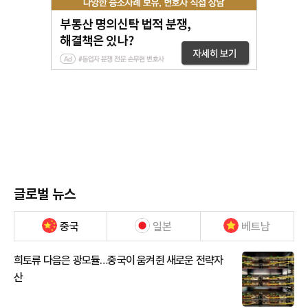
글로벌 뉴스
중국
일본
베트남
희토류 다음은 광모듈…중국이 움켜쥔 새로운 전략자
산