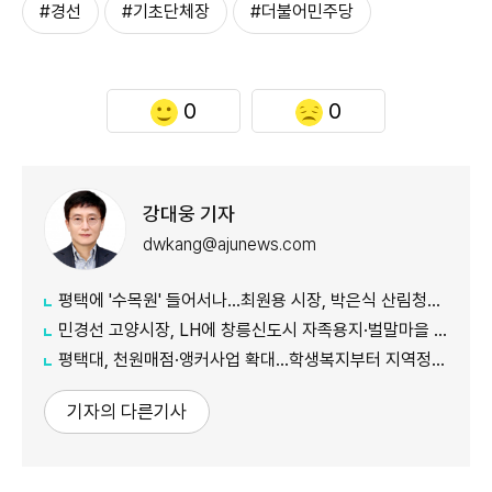
#경선
#기초단체장
#더불어민주당
0
0
강대웅 기자
dwkang@ajunews.com
평택에 '수목원' 들어서나...최원용 시장, 박은식 산림청장에게 국유지 활용 건의
민경선 고양시장, LH에 창릉신도시 자족용지·벌말마을 편입 협조 요청
평택대, 천원매점·앵커사업 확대...학생복지부터 지역정주까지 연결
기자의 다른기사