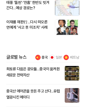
태풍 '돌핀'·'찬홈' 한반도 빗겨
간다…예상 경로는?
이재룡 재판行…다시 떠오른
연예계 '사고 후 미조치' 사례
글로벌 뉴스
중국
일본
베트남
희토류 다음은 광모듈…중국이 움켜쥔
새로운 전략자산
중국산 에어콘을 웃돈 주고 산다...유럽
열광시킨 메이디