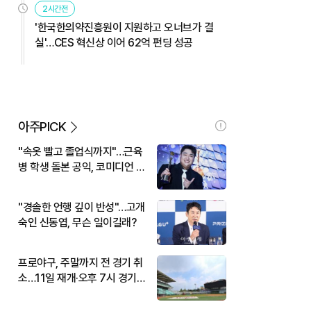
2시간전
'한국한의약진흥원이 지원하고 오너브가 결
실'…CES 혁신상 이어 62억 펀딩 성공
아주PICK
"속옷 빨고 졸업식까지"…근육
병 학생 돌본 공익, 코미디언 김
규원이었다
"경솔한 언행 깊이 반성"…고개
숙인 신동엽, 무슨 일이길래?
프로야구, 주말까지 전 경기 취
소…11일 재개·오후 7시 경기
시작