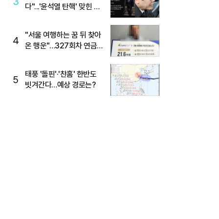
3
다"...'윤석열 탄핵' 맞힌 무
당, '성지글' 등장
"서울 여행하는 꿈 뒤 찾아
4
온 행운"…327회차 연금
복권720+ 당첨번호조회
주목
태풍 '돌핀'·'찬홈' 한반도
5
빗겨간다…예상 경로는?