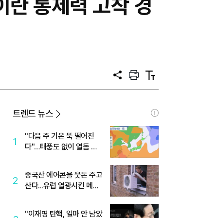
이란 통제력 고착 경
공
프
텍
유
린
스
트
트
크
기
트렌드 뉴스
"다음 주 기온 뚝 떨어진
1
다"…태풍도 없이 열돔 박
살 낸 '이것'
중국산 에어콘을 웃돈 주고
2
산다...유럽 열광시킨 메이
디
"이재명 탄핵, 얼마 안 남았