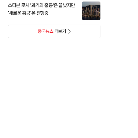
스티븐 로치 '과거의 홍콩'은 끝났지만
'새로운 홍콩'은 진행중
중국뉴스
더보기