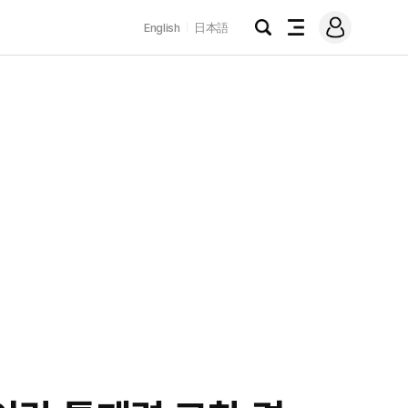
로
English
日本語
그
검
전
인
색
체
메
뉴