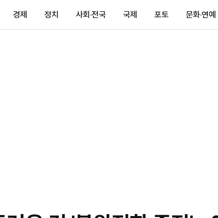
경제
정치
사회·전국
국제
포토
문화·연예