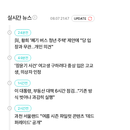
실시간 뉴스
08.07 21:47
UPDATE
24분전
與, 황희 '폐기 버스 청년 주택' 제안에 "당 입
장과 무관…개인 의견"
49분전
'장윤기 사건' 여고생 구하려다 중상 입은 고교
생, 의상자 인정
1시간전
이 대통령, 부동산 대책 6시간 점검…"기존 방
식 벗어나 과감히 실행"
2시간전
과천 서울랜드 "여름 시즌 파일럿 콘텐츠 '데드
퍼레이드' 공개"