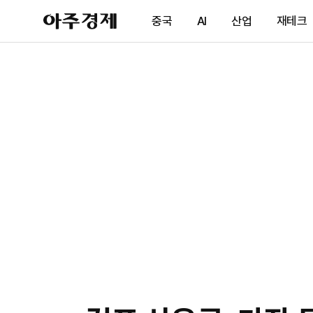
아
중국
AI
산업
재테크
주
경
제