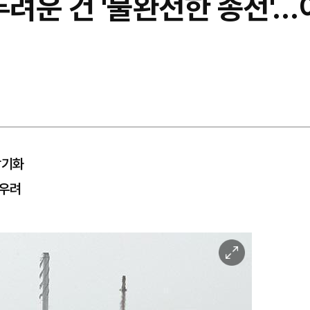
두려운 건 '불완전한 종전'…
장기화
 우려
이
미
지