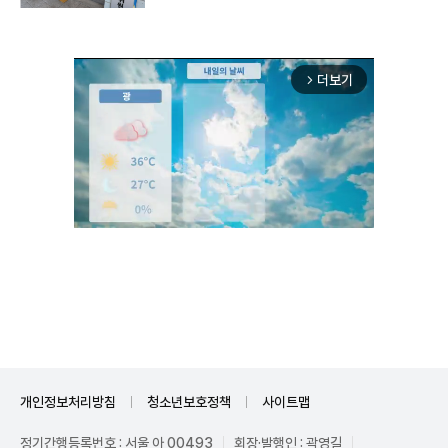
더보기
arrow_forward_ios
Unmute
개인정보처리방침
청소년보호정책
사이트맵
정기간행등록번호 : 서울 아 00493
회장·발행인 : 곽영길