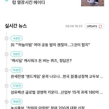
럽 열광시킨 메이디
실시간 뉴스
08.08 18:25
UPDATE
4분전
與 "'하늘이법' 여야 공동 발의 괜찮아…그것이 협치"
9분전
'캐시딜' 캐시워크 돈 버는 퀴즈, 정답은?
14분전
관세전쟁 '엔드게임' 윤곽 나오나…한국 新통상정책 교두보 활
용해야
17분전
섬유패션 글로벌 경쟁력 키운다…산업부 15개 과제 180억 지
원
18분전
농식품부, '천원의 아침밥' 참여 200개 대학 선정