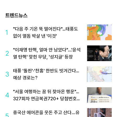
트렌드뉴스
"다음 주 기온 뚝 떨어진다"…태풍도
1
없이 열돔 박살 낸 '이것'
"이재명 탄핵, 얼마 안 남았다"...'윤석
2
열 탄핵' 맞힌 무당, '성지글' 등장
태풍 '돌핀'·'찬홈' 한반도 빗겨간다…
3
예상 경로는?
"서울 여행하는 꿈 뒤 찾아온 행운"…
4
327회차 연금복권720+ 당첨번호조
회 주목
중국산 에어콘을 웃돈 주고 산다...유
5