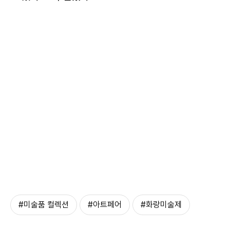
#미술품 컬렉션
#아트페어
#화랑미술제