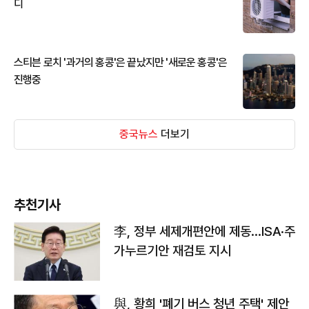
디
스티븐 로치 '과거의 홍콩'은 끝났지만 '새로운 홍콩'은
진행중
중국뉴스
더보기
추천기사
李, 정부 세제개편안에 제동…ISA·주
가누르기안 재검토 지시
與, 황희 '폐기 버스 청년 주택' 제안