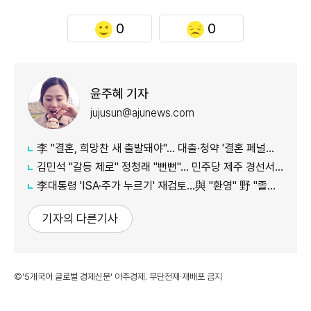
0
0
윤주혜 기자
jujusun@ajunews.com
李 "결혼, 희망찬 새 출발돼야"… 대출·청약 '결혼 페널티' 손본다
김민석 "갈등 제로" 정청래 "뻔뻔"… 민주당 제주 경선서 격돌
李대통령 'ISA·주가 누르기' 재검토…與 "환영" 野 "졸속 국정"
기자의 다른기사
©'5개국어 글로벌 경제신문' 아주경제. 무단전재·재배포 금지