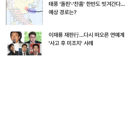
태풍 '돌핀'·'찬홈' 한반도 빗겨간다…
예상 경로는?
이재룡 재판行…다시 떠오른 연예계
'사고 후 미조치' 사례