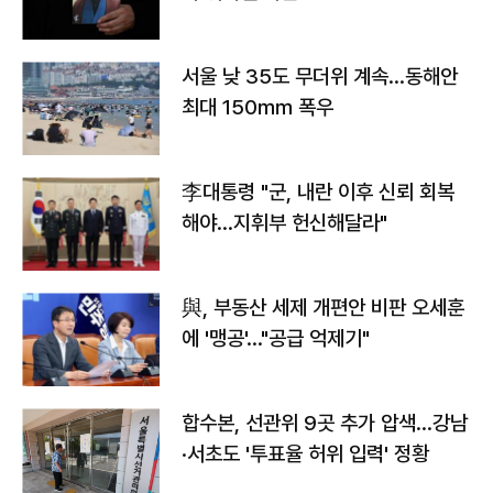
서울 낮 35도 무더위 계속…동해안
최대 150㎜ 폭우
李대통령 "군, 내란 이후 신뢰 회복
해야…지휘부 헌신해달라"
與, 부동산 세제 개편안 비판 오세훈
에 '맹공'…"공급 억제기"
합수본, 선관위 9곳 추가 압색…강남
·서초도 '투표율 허위 입력' 정황