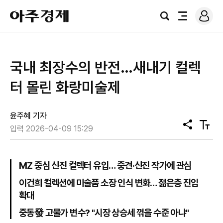
로
아
그
검
전
주
인
색
체
경
메
제
뉴
국내 최장수의 반전…새내기 컬렉
터 몰린 화랑미술제
윤주혜 기자
공
텍
입력 2026-04-09 15:29
유
스
트
크
기
MZ 중심 신진 컬렉터 유입… 중견·신진 작가에 관심
이건희 컬렉션에 미술품 소장 인식 변화… 젊은층 진입
확대
중동發 고물가 변수? "시장 상승세 꺾을 수준 아냐"