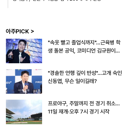
아주PICK >
"속옷 빨고 졸업식까지"…근육병 학
생 돌본 공익, 코미디언 김규원이었
다
"경솔한 언행 깊이 반성"…고개 숙인
신동엽, 무슨 일이길래?
프로야구, 주말까지 전 경기 취소…
11일 재개·오후 7시 경기 시작