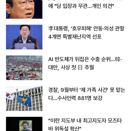
에 "당 입장과 무관…개인 의견"
李대통령, '호우피해' 안동·의성 관할
4개면 특별재난지역 선포
AI 반도체가 뒤집은 수출 순위…韓·
대만, 사상 첫 日 추월
경찰, 9월부터 '제 가족 사건' 못 맡는
다…수사인력 881명 보강
"이란 지도부 내 최고지도자 모즈타
바 위독설 확산"