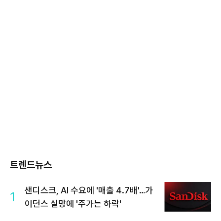
트렌드뉴스
샌디스크, AI 수요에 '매출 4.7배'…가
1
이던스 실망에 '주가는 하락'