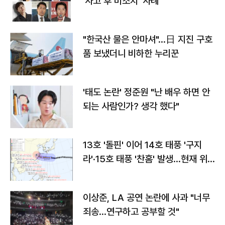
'사고 후 미조치' 사례
"한국산 물은 안마셔"…日 지진 구호
품 보냈더니 비하한 누리꾼
'태도 논란' 정준원 "난 배우 하면 안
되는 사람인가? 생각 했다"
13호 '돌핀' 이어 14호 태풍 '구지
라'·15호 태풍 '찬홈' 발생…현재 위
치와 이동경로는?
이상준, LA 공연 논란에 사과 "너무
죄송…연구하고 공부할 것"