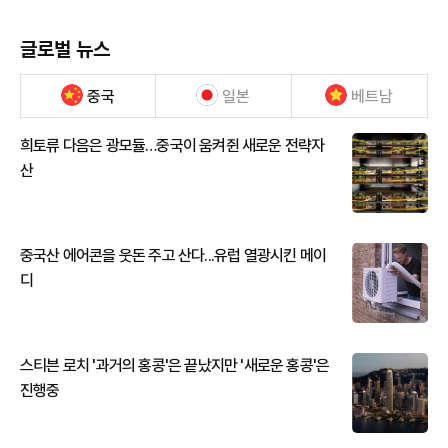
글로벌 뉴스
중국
일본
베트남
희토류 다음은 광모듈…중국이 움켜쥔 새로운 전략자
산
중국산 에어콘을 웃돈 주고 산다...유럽 열광시킨 메이
디
스티븐 로치 '과거의 홍콩'은 끝났지만 '새로운 홍콩'은
진행중