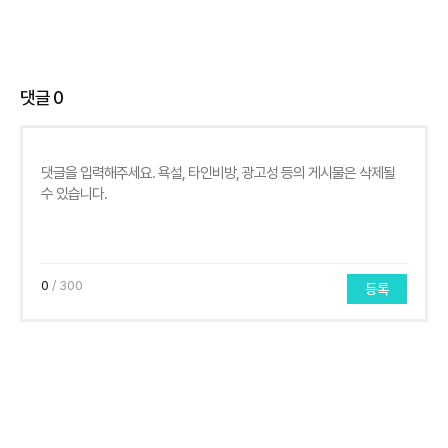
댓글
0
0
/ 300
등록