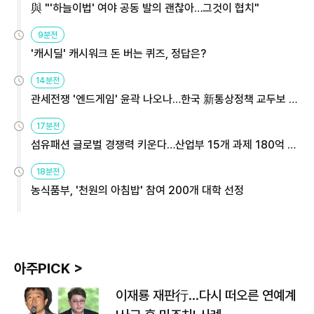
與 "'하늘이법' 여야 공동 발의 괜찮아…그것이 협치"
9분전
'캐시딜' 캐시워크 돈 버는 퀴즈, 정답은?
14분전
관세전쟁 '엔드게임' 윤곽 나오나…한국 新통상정책 교두보 활
용해야
17분전
섬유패션 글로벌 경쟁력 키운다…산업부 15개 과제 180억 지
원
18분전
농식품부, '천원의 아침밥' 참여 200개 대학 선정
아주PICK >
이재룡 재판行…다시 떠오른 연예계