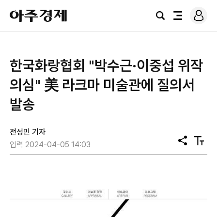
로
아
그
검
전
주
인
색
체
경
메
제
뉴
한국화랑협회 "박수근·이중섭 위작
의심" 美 라크마 미술관에 질의서
발송
전성민 기자
공
텍
입력 2024-04-05 14:03
유
스
트
크
기