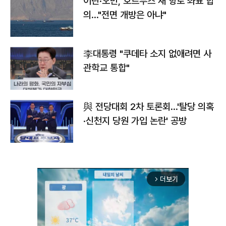
이란·오만, 호르무즈 새 항로 좌표 합
의…"전면 개방은 아냐"
李대통령 "쿠데타 소지 없애려면 사
관학교 통합"
與 전당대회 2차 토론회…'탈당 의혹
·신천지 당원 가입 논란' 공방
더보기
arrow_forward_ios