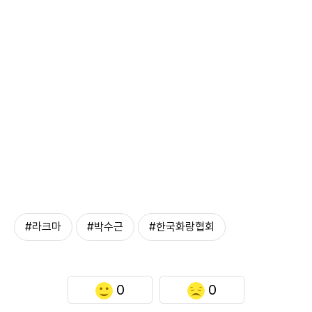
#라크마
#박수근
#한국화랑협회
0
0