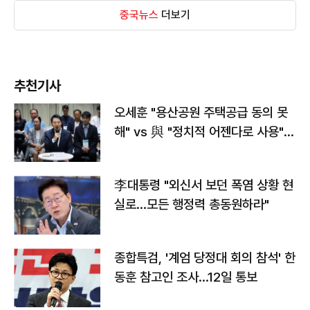
중국뉴스
더보기
추천기사
오세훈 "용산공원 주택공급 동의 못
해" vs 與 "정치적 어젠다로 사용"
맞불
李대통령 "외신서 보던 폭염 상황 현
실로…모든 행정력 총동원하라"
종합특검, '계엄 당정대 회의 참석' 한
동훈 참고인 조사...12일 통보