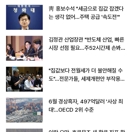
靑 홍보수석 "세금으로 집값 잡겠다
는 생각 없어…주택 공급 '속도전'"
김정관 산업장관 "반도체 산업, 빠른
시장 선점 필요…주52시간제 손봐
야"
"집값보다 전월세가 더 불안해질 수
도"…전문가들, 세제개편안 부작용
우려
6월 경상흑자, 497억달러 '사상 최
대'…OECD 2위 수준