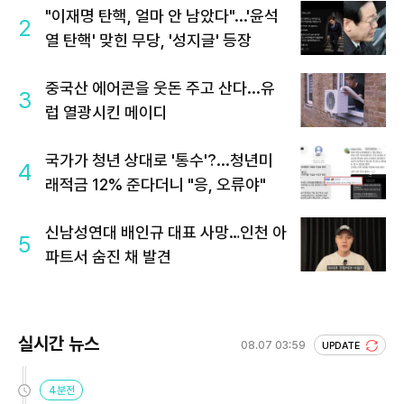
"이재명 탄핵, 얼마 안 남았다"...'윤석
2
열 탄핵' 맞힌 무당, '성지글' 등장
중국산 에어콘을 웃돈 주고 산다...유
3
럽 열광시킨 메이디
국가가 청년 상대로 '통수'?...청년미
4
래적금 12% 준다더니 "응, 오류야"
신남성연대 배인규 대표 사망…인천 아
5
파트서 숨진 채 발견
실시간 뉴스
08.07 03:59
UPDATE
4분전