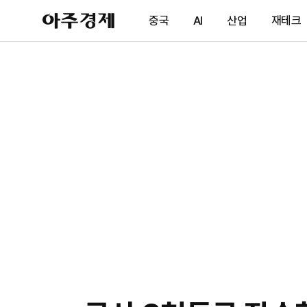
아
중국
AI
산업
재테크
주
경
제