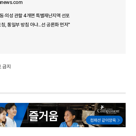
junews.com
안동·의성 관할 4개면 특별재난지역 선포
호칭, 통일부 방침 아냐...선 공론화 먼저"
포 금지