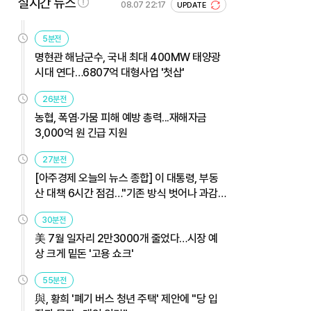
실시간 뉴스
08.07 22:17
UPDATE
5분전
명현관 해남군수, 국내 최대 400MW 태양광
시대 연다…6807억 대형사업 '첫삽'
26분전
농협, 폭염·가뭄 피해 예방 총력...재해자금
3,000억 원 긴급 지원
27분전
[아주경제 오늘의 뉴스 종합] 이 대통령, 부동
산 대책 6시간 점검…"기존 방식 벗어나 과감
히 실행" 外
30분전
美 7월 일자리 2만3000개 줄었다…시장 예
상 크게 밑돈 '고용 쇼크'
55분전
與, 황희 '폐기 버스 청년 주택' 제안에 "당 입