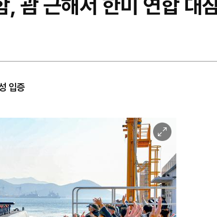
, 괌 근해서 한미 연합 대
성 입증
이
미
지
확
대