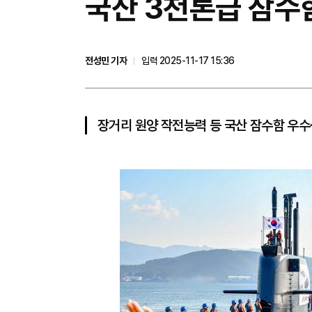
국산 3천톤급 잠수함
전성민 기자
입력 2025-11-17 15:36
장거리 원양 작전능력 등 국산 잠수함 우수