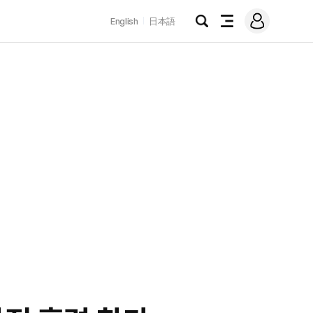
로
English
日本語
그
검
전
인
색
체
메
뉴