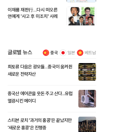
이재룡 재판行…다시 떠오른
연예계 '사고 후 미조치' 사례
글로벌 뉴스
중국
일본
베트남
희토류 다음은 광모듈…중국이 움켜쥔
새로운 전략자산
중국산 에어콘을 웃돈 주고 산다...유럽
열광시킨 메이디
스티븐 로치 '과거의 홍콩'은 끝났지만
'새로운 홍콩'은 진행중