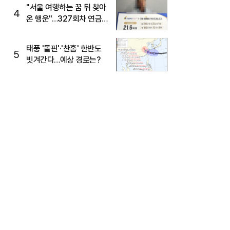
"서울 여행하는 꿈 뒤 찾아
4
온 행운"…327회차 연금
복권720+ 당첨번호조회
주목
태풍 '돌핀'·'찬홈' 한반도
5
빗겨간다…예상 경로는?