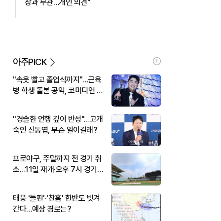
장과 무관…개인 의견"
아주PICK
"속옷 빨고 졸업식까지"…근육
병 학생 돌본 공익, 코미디언 김
규원이었다
"경솔한 언행 깊이 반성"…고개
숙인 신동엽, 무슨 일이길래?
프로야구, 주말까지 전 경기 취
소…11일 재개·오후 7시 경기
시작
태풍 '돌핀'·'찬홈' 한반도 빗겨
간다…예상 경로는?