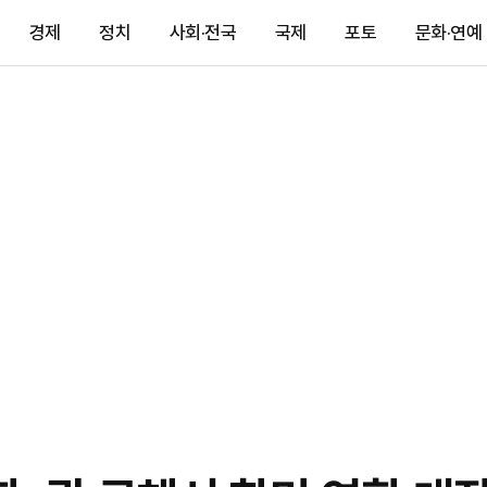
경제
정치
사회·전국
국제
포토
문화·연예