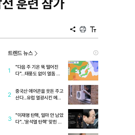
잠전 훈련 참가
공
프
텍
유
린
스
트
트
크
기
트렌드 뉴스
"다음 주 기온 뚝 떨어진
1
다"…태풍도 없이 열돔 박
살 낸 '이것'
중국산 에어콘을 웃돈 주고
2
산다...유럽 열광시킨 메이
디
"이재명 탄핵, 얼마 안 남았
3
다"...'윤석열 탄핵' 맞힌 무
당, '성지글' 등장