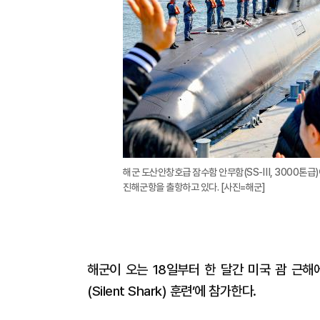
해군 도산안창호급 잠수함 안무함(SS-Ⅲ, 3000톤급)이 ‘
진해군항을 출항하고 있다. [사진=해군]
해군이 오는 18일부터 한 달간 미국 괌 근해
(Silent Shark) 훈련’에 참가한다.