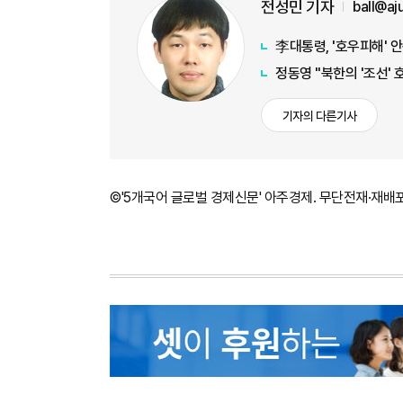
전성민 기자
ball@a
李대통령, '호우피해' 
정동영 "북한의 '조선' 
기자의 다른기사
©'5개국어 글로벌 경제신문' 아주경제. 무단전재·재배