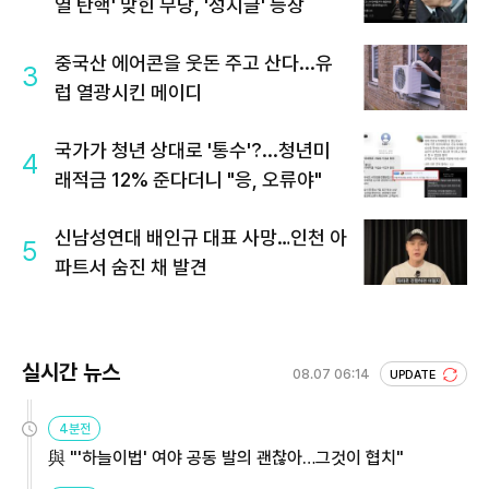
열 탄핵' 맞힌 무당, '성지글' 등장
중국산 에어콘을 웃돈 주고 산다...유
3
럽 열광시킨 메이디
국가가 청년 상대로 '통수'?...청년미
4
래적금 12% 준다더니 "응, 오류야"
신남성연대 배인규 대표 사망…인천 아
5
파트서 숨진 채 발견
실시간 뉴스
08.07 06:14
UPDATE
4분전
與 "'하늘이법' 여야 공동 발의 괜찮아…그것이 협치"