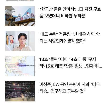
"한국산 물은 안마셔"…日 지진 구호
품 보냈더니 비하한 누리꾼
'태도 논란' 정준원 "난 배우 하면 안
되는 사람인가? 생각 했다"
13호 '돌핀' 이어 14호 태풍 '구지
라'·15호 태풍 '찬홈' 발생…현재 위
치와 이동경로는?
이상준, LA 공연 논란에 사과 "너무
죄송…연구하고 공부할 것"