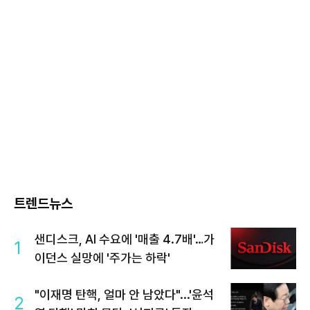
트렌드뉴스
샌디스크, AI 수요에 '매출 4.7배'…가
1
이던스 실망에 '주가는 하락'
"이재명 탄핵, 얼마 안 남았다"...'윤석
2