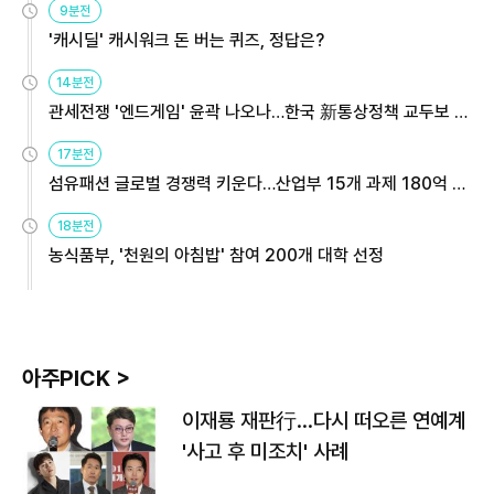
9분전
'캐시딜' 캐시워크 돈 버는 퀴즈, 정답은?
14분전
관세전쟁 '엔드게임' 윤곽 나오나…한국 新통상정책 교두보 활
용해야
17분전
섬유패션 글로벌 경쟁력 키운다…산업부 15개 과제 180억 지
원
18분전
농식품부, '천원의 아침밥' 참여 200개 대학 선정
아주PICK >
이재룡 재판行…다시 떠오른 연예계
'사고 후 미조치' 사례