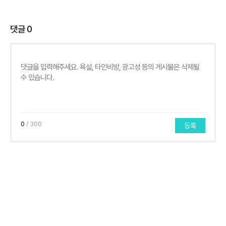
댓글
0
0
/ 300
등록