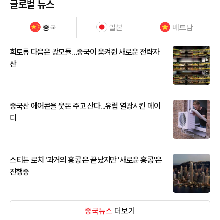
글로벌 뉴스
중국
일본
베트남
희토류 다음은 광모듈…중국이 움켜쥔 새로운 전략자
산
중국산 에어콘을 웃돈 주고 산다...유럽 열광시킨 메이
디
스티븐 로치 '과거의 홍콩'은 끝났지만 '새로운 홍콩'은
진행중
중국뉴스
더보기