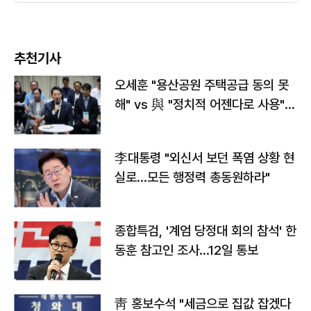
추천기사
오세훈 "용산공원 주택공급 동의 못
해" vs 與 "정치적 어젠다로 사용"
맞불
李대통령 "외신서 보던 폭염 상황 현
실로…모든 행정력 총동원하라"
종합특검, '계엄 당정대 회의 참석' 한
동훈 참고인 조사...12일 통보
靑 홍보수석 "세금으로 집값 잡겠다