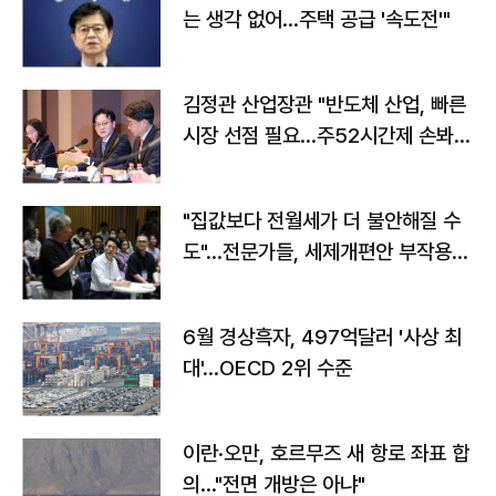
는 생각 없어…주택 공급 '속도전'"
김정관 산업장관 "반도체 산업, 빠른
시장 선점 필요…주52시간제 손봐
야"
"집값보다 전월세가 더 불안해질 수
도"…전문가들, 세제개편안 부작용
우려
6월 경상흑자, 497억달러 '사상 최
대'…OECD 2위 수준
이란·오만, 호르무즈 새 항로 좌표 합
의…"전면 개방은 아냐"