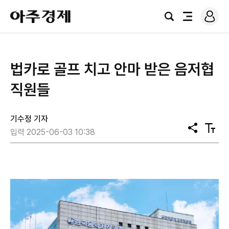
로
아
그
검
전
주
인
색
체
경
메
제
뉴
법카로 골프 치고 안마 받은 음저협
직원들
기수정 기자
공
텍
입력 2025-06-03 10:38
유
스
트
크
기