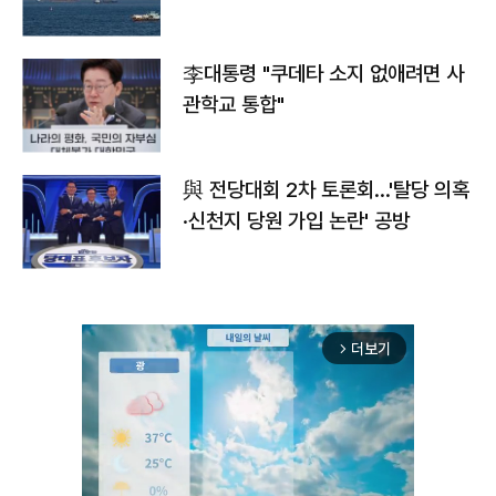
李대통령 "쿠데타 소지 없애려면 사
관학교 통합"
與 전당대회 2차 토론회…'탈당 의혹
·신천지 당원 가입 논란' 공방
더보기
arrow_forward_ios