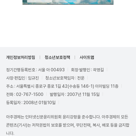
Unmute
개인정보처리방침
청소년보호정책
사이트맵
정기간행등록번호 : 서울 아 00493
회장·발행인 : 곽영길
사장·편집인 : 임규진
청소년보호책임자 : 전운
주소 : 서울특별시 종로구 종로 1길 42(수송동 146-1) 이마빌딩 11층
전화 : 02-767-1500
발행일자 : 2007년 11월 15일
등록일자 : 2008년 01월10일
아주경제는 인터넷신문윤리위원회 윤리강령을 준수합니다. 아주경제의 모든
콘텐츠(기사)는 저작권법의 보호를 받으며, 무단전재, 복사, 배포 등을 금지합
니다.