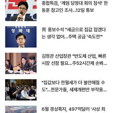
종합특검, '계엄 당정대 회의 참석' 한
동훈 참고인 조사...12일 통보
靑 홍보수석 "세금으로 집값 잡겠다
는 생각 없어…주택 공급 '속도전'"
김정관 산업장관 "반도체 산업, 빠른
시장 선점 필요…주52시간제 손봐
야"
"집값보다 전월세가 더 불안해질 수
도"…전문가들, 세제개편안 부작용
우려
6월 경상흑자, 497억달러 '사상 최