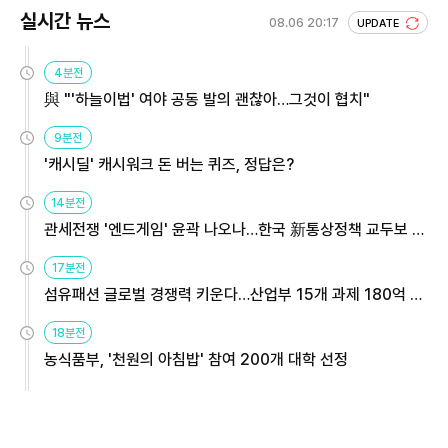
실시간 뉴스
08.06 20:17
UPDATE
4분전
與 "'하늘이법' 여야 공동 발의 괜찮아…그것이 협치"
9분전
'캐시딜' 캐시워크 돈 버는 퀴즈, 정답은?
14분전
관세전쟁 '엔드게임' 윤곽 나오나…한국 新통상정책 교두보 활
용해야
17분전
섬유패션 글로벌 경쟁력 키운다…산업부 15개 과제 180억 지
원
18분전
농식품부, '천원의 아침밥' 참여 200개 대학 선정