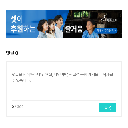
댓글
0
0
/ 300
등록