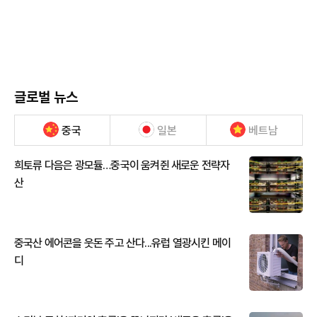
글로벌 뉴스
중국
일본
베트남
희토류 다음은 광모듈…중국이 움켜쥔 새로운 전략자
산
중국산 에어콘을 웃돈 주고 산다...유럽 열광시킨 메이
디