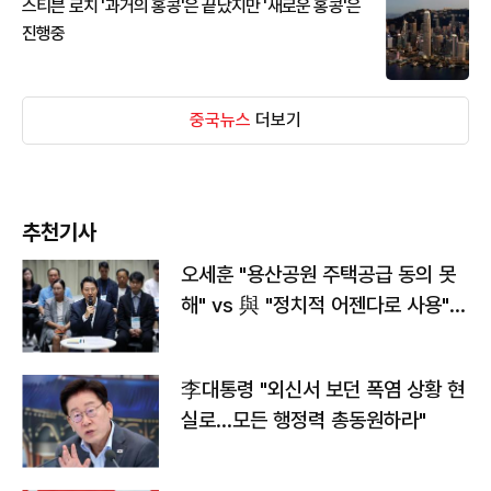
스티븐 로치 '과거의 홍콩'은 끝났지만 '새로운 홍콩'은
진행중
중국뉴스
더보기
추천기사
오세훈 "용산공원 주택공급 동의 못
해" vs 與 "정치적 어젠다로 사용"
맞불
李대통령 "외신서 보던 폭염 상황 현
실로…모든 행정력 총동원하라"