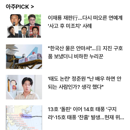
아주PICK >
이재룡 재판行…다시 떠오른 연예계
'사고 후 미조치' 사례
"한국산 물은 안마셔"…日 지진 구호
품 보냈더니 비하한 누리꾼
'태도 논란' 정준원 "난 배우 하면 안
되는 사람인가? 생각 했다"
13호 '돌핀' 이어 14호 태풍 '구지
라'·15호 태풍 '찬홈' 발생…현재 위
치와 이동경로는?