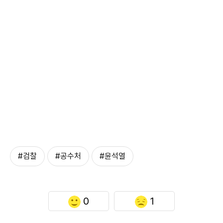
#검찰
#공수처
#윤석열
0
1