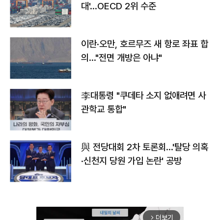
대'…OECD 2위 수준
이란·오만, 호르무즈 새 항로 좌표 합
의…"전면 개방은 아냐"
李대통령 "쿠데타 소지 없애려면 사
관학교 통합"
與 전당대회 2차 토론회…'탈당 의혹
·신천지 당원 가입 논란' 공방
더보기
arrow_forward_ios