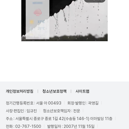
Unmute
개인정보처리방침
청소년보호정책
사이트맵
정기간행등록번호 : 서울 아 00493
회장·발행인 : 곽영길
사장·편집인 : 임규진
청소년보호책임자 : 전운
주소 : 서울특별시 종로구 종로 1길 42(수송동 146-1) 이마빌딩 11층
전화 : 02-767-1500
발행일자 : 2007년 11월 15일