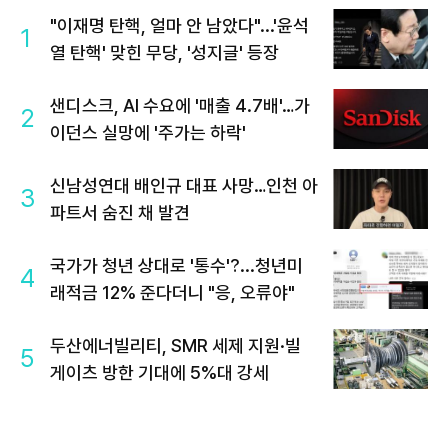
"이재명 탄핵, 얼마 안 남았다"...'윤석
1
열 탄핵' 맞힌 무당, '성지글' 등장
샌디스크, AI 수요에 '매출 4.7배'…가
2
이던스 실망에 '주가는 하락'
신남성연대 배인규 대표 사망…인천 아
3
파트서 숨진 채 발견
국가가 청년 상대로 '통수'?...청년미
4
래적금 12% 준다더니 "응, 오류야"
두산에너빌리티, SMR 세제 지원·빌
5
게이츠 방한 기대에 5%대 강세