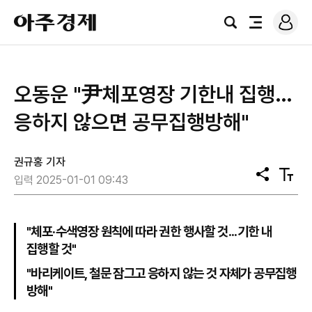
로
아
그
검
전
주
인
색
체
경
메
제
뉴
오동운 "尹체포영장 기한내 집행…
응하지 않으면 공무집행방해"
권규홍 기자
공
텍
입력 2025-01-01 09:43
유
스
트
크
기
"체포·수색영장 원칙에 따라 권한 행사할 것...기한 내
집행할 것"
"바리케이트, 철문 잠그고 응하지 않는 것 자체가 공무집행
방해"