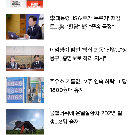
李대통령 'ISA·주가 누르기' 재검
토…與 "환영" 野 "졸속 국정"
이임생이 밝힌 '빵집 회동' 전말…"정
몽규, 홍명보로 하라 지시"
주유소 기름값 12주 연속 하락…L당
1800원대 유지
불볕더위에 온열질환자 202명 발
생…3명 숨져