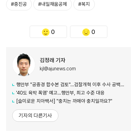
#중진공
#내일채움공제
#복지
0
0
김정래 기자
kjl@ajunews.com
행안부 "공중경 합수본 검토"…검찰개혁 이후 수사 공백 대응 나서
'40도 육박 폭염' 예고…행안부, 최고 수준 대응
[슬미로운 치아백서] "충치는 까매야 충치일까요?"
기자의 다른기사