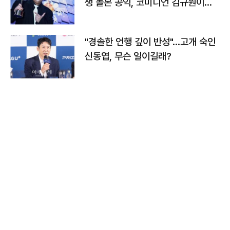
생 돌본 공익, 코미디언 김규원이었
다
"경솔한 언행 깊이 반성"…고개 숙인
신동엽, 무슨 일이길래?