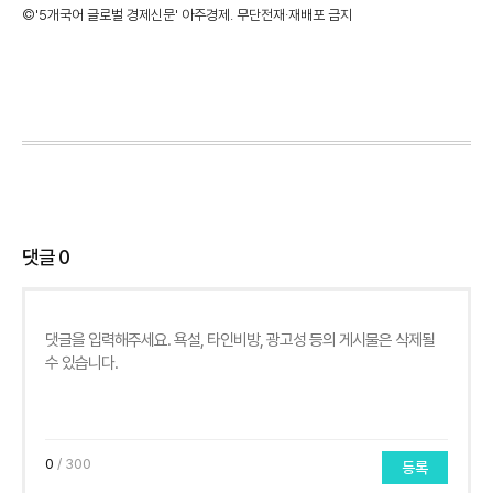
©'5개국어 글로벌 경제신문' 아주경제. 무단전재·재배포 금지
댓글
0
0
/ 300
등록