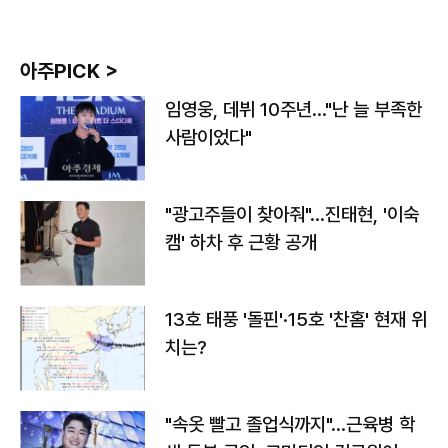
아주PICK >
임영웅, 데뷔 10주년…"난 늘 부족한
사람이었다"
"광고주들이 찾아줘"…진태현, '이숙
캠' 하차 후 근황 공개
13호 태풍 '돌핀'·15호 '찬홈' 현재 위
치는?
"속옷 빨고 졸업식까지"…근육병 학