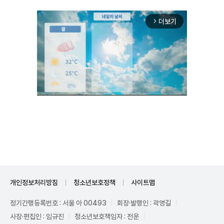
더보기
arrow_forward_ios
Mute
개인정보처리방침
청소년보호정책
사이트맵
정기간행등록번호 : 서울 아 00493
회장·발행인 : 곽영길
사장·편집인 : 임규진
청소년보호책임자 : 전운