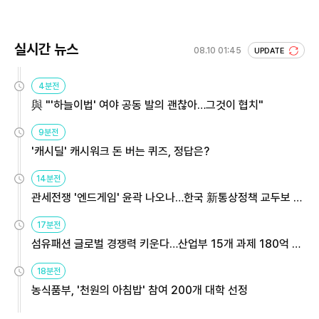
실시간 뉴스
08.10 01:45
UPDATE
4분전
與 "'하늘이법' 여야 공동 발의 괜찮아…그것이 협치"
9분전
'캐시딜' 캐시워크 돈 버는 퀴즈, 정답은?
14분전
관세전쟁 '엔드게임' 윤곽 나오나…한국 新통상정책 교두보 활
용해야
17분전
섬유패션 글로벌 경쟁력 키운다…산업부 15개 과제 180억 지
원
18분전
농식품부, '천원의 아침밥' 참여 200개 대학 선정