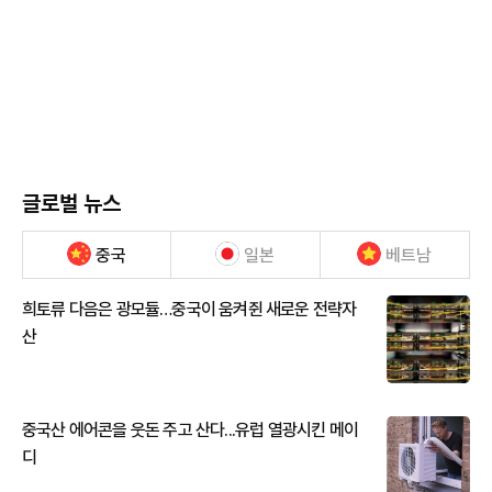
글로벌 뉴스
중국
일본
베트남
희토류 다음은 광모듈…중국이 움켜쥔 새로운 전략자
산
중국산 에어콘을 웃돈 주고 산다...유럽 열광시킨 메이
디