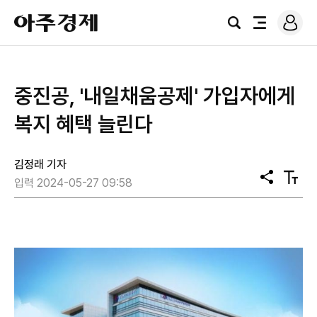
로
아
그
검
전
주
인
색
체
경
메
제
뉴
중진공, '내일채움공제' 가입자에게
복지 혜택 늘린다
김정래 기자
공
텍
입력 2024-05-27 09:58
유
스
트
크
기