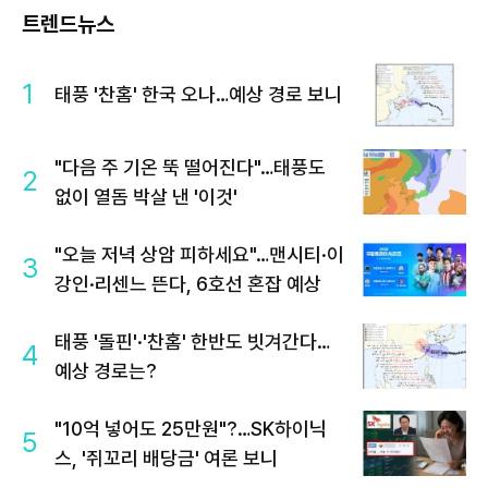
트렌드뉴스
1
태풍 '찬홈' 한국 오나…예상 경로 보니
"다음 주 기온 뚝 떨어진다"…태풍도
2
없이 열돔 박살 낸 '이것'
"오늘 저녁 상암 피하세요"…맨시티·이
3
강인·리센느 뜬다, 6호선 혼잡 예상
태풍 '돌핀'·'찬홈' 한반도 빗겨간다…
4
예상 경로는?
"10억 넣어도 25만원"?…SK하이닉
5
스, '쥐꼬리 배당금' 여론 보니