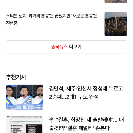
스티븐 로치 '과거의 홍콩'은 끝났지만 '새로운 홍콩'은
진행중
중국뉴스
더보기
추천기사
김민석, 제주·인천서 정청래 누르고
2승째…2대1 구도 완성
李 "결혼, 희망찬 새 출발돼야"… 대
출·청약 '결혼 페널티' 손본다