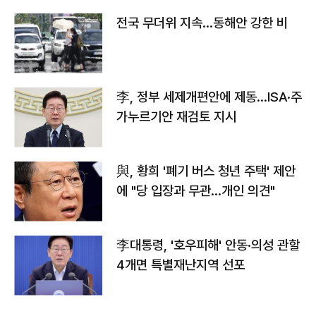
전국 무더위 지속…동해안 강한 비
李, 정부 세제개편안에 제동…ISA·주
가누르기안 재검토 지시
與, 황희 '폐기 버스 청년 주택' 제안
에 "당 입장과 무관…개인 의견"
李대통령, '호우피해' 안동·의성 관할
4개면 특별재난지역 선포