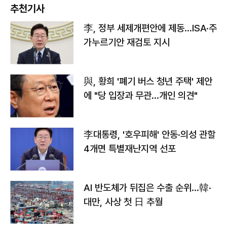
추천기사
李, 정부 세제개편안에 제동…ISA·주
가누르기안 재검토 지시
與, 황희 '폐기 버스 청년 주택' 제안
에 "당 입장과 무관…개인 의견"
李대통령, '호우피해' 안동·의성 관할
4개면 특별재난지역 선포
AI 반도체가 뒤집은 수출 순위…韓·
대만, 사상 첫 日 추월