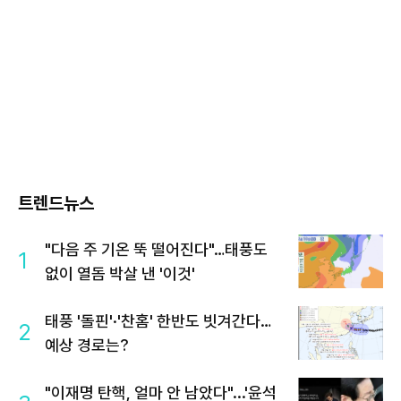
트렌드뉴스
"다음 주 기온 뚝 떨어진다"…태풍도
1
없이 열돔 박살 낸 '이것'
태풍 '돌핀'·'찬홈' 한반도 빗겨간다…
2
예상 경로는?
"이재명 탄핵, 얼마 안 남았다"...'윤석