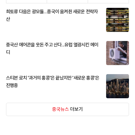
희토류 다음은 광모듈…중국이 움켜쥔 새로운 전략자
산
중국산 에어콘을 웃돈 주고 산다...유럽 열광시킨 메이
디
스티븐 로치 '과거의 홍콩'은 끝났지만 '새로운 홍콩'은
진행중
중국뉴스
더보기