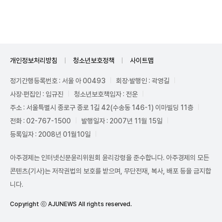
Unmute
개인정보처리방침
청소년보호정책
사이트맵
정기간행등록번호 : 서울 아 00493
회장·발행인 : 곽영길
사장·편집인 : 임규진
청소년보호책임자 : 전운
주소 : 서울특별시 종로구 종로 1길 42(수송동 146-1) 이마빌딩 11층
전화 : 02-767-1500
발행일자 : 2007년 11월 15일
등록일자 : 2008년 01월10일
아주경제는 인터넷신문윤리위원회 윤리강령을 준수합니다. 아주경제의 모든
콘텐츠(기사)는 저작권법의 보호를 받으며, 무단전재, 복사, 배포 등을 금지합
니다.
Copyright ⓒ AJUNEWS All rights reserved.