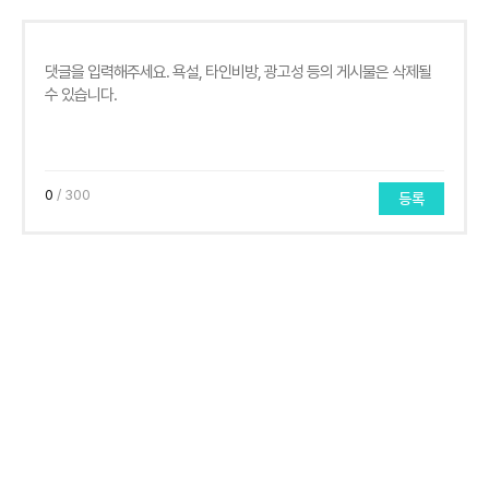
0
/ 300
등록