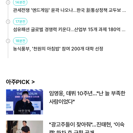
14분전
관세전쟁 '엔드게임' 윤곽 나오나…한국 新통상정책 교두보 활
용해야
17분전
섬유패션 글로벌 경쟁력 키운다…산업부 15개 과제 180억 지
원
18분전
농식품부, '천원의 아침밥' 참여 200개 대학 선정
아주PICK >
임영웅, 데뷔 10주년…"난 늘 부족한
사람이었다"
"광고주들이 찾아줘"…진태현, '이숙
캠' 하차 후 근황 공개