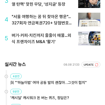
3
열 탄핵' 맞힌 무당, '성지글' 등장
"서울 여행하는 꿈 뒤 찾아온 행운"…
4
327회차 연금복권720+ 당첨번호조
회 주목
버거·커피·치킨까지 줄줄이 매물…외
5
식 프랜차이즈 M&A '활기'
실시간 뉴스
08.08 21:33
UPDATE
4분전
與 "'하늘이법' 여야 공동 발의 괜찮아…그것이 협치"
9분전
'캐시딜' 캐시워크 돈 버는 퀴즈, 정답은?