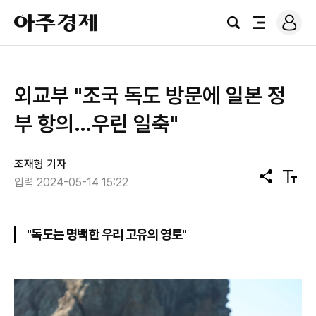
로
아
그
검
전
주
인
색
체
경
메
제
뉴
외교부 "조국 독도 방문에 일본 정
부 항의…우린 일축"
조재형 기자
공
텍
입력 2024-05-14 15:22
유
스
트
크
기
"독도는 명백한 우리 고유의 영토"