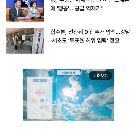
에 '맹공'…"공급 억제기"
합수본, 선관위 9곳 추가 압색…강남
·서초도 '투표율 허위 입력' 정황
더보기
arrow_forward_ios