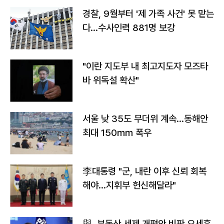
경찰, 9월부터 '제 가족 사건' 못 맡는
다…수사인력 881명 보강
"이란 지도부 내 최고지도자 모즈타
바 위독설 확산"
서울 낮 35도 무더위 계속…동해안
최대 150㎜ 폭우
李대통령 "군, 내란 이후 신뢰 회복
해야…지휘부 헌신해달라"
與, 부동산 세제 개편안 비판 오세훈