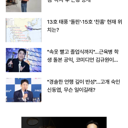
13호 태풍 '돌핀'·15호 '찬홈' 현재 위
치는?
"속옷 빨고 졸업식까지"…근육병 학
생 돌본 공익, 코미디언 김규원이었
다
"경솔한 언행 깊이 반성"…고개 숙인
신동엽, 무슨 일이길래?