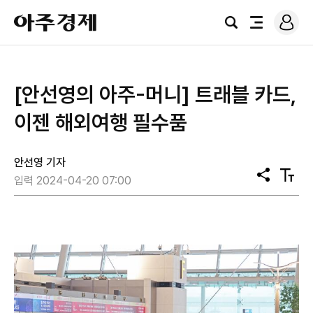
로
아
그
검
전
주
인
색
체
경
메
제
뉴
[안선영의 아주-머니] 트래블 카드,
이젠 해외여행 필수품
안선영 기자
공
텍
입력 2024-04-20 07:00
유
스
트
크
기