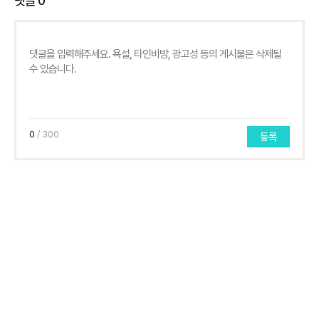
댓글
0
0
/ 300
등록