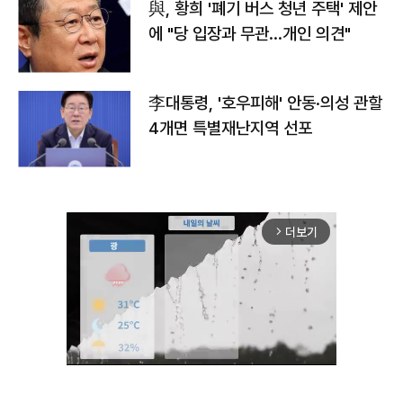
與, 황희 '폐기 버스 청년 주택' 제안
에 "당 입장과 무관…개인 의견"
李대통령, '호우피해' 안동·의성 관할
4개면 특별재난지역 선포
더보기
arrow_forward_ios