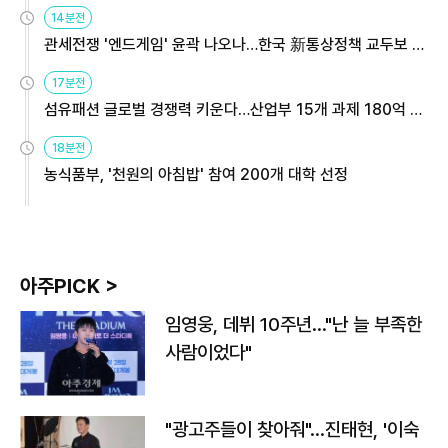
14분전
관세전쟁 '엔드게임' 윤곽 나오나…한국 新통상정책 교두보 활
용해야
17분전
섬유패션 글로벌 경쟁력 키운다…산업부 15개 과제 180억 지
원
18분전
농식품부, '천원의 아침밥' 참여 200개 대학 선정
아주PICK >
임영웅, 데뷔 10주년…"난 늘 부족한
사람이었다"
"광고주들이 찾아줘"…진태현, '이숙