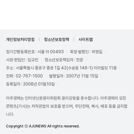
Unmute
개인정보처리방침
청소년보호정책
사이트맵
정기간행등록번호 : 서울 아 00493
회장·발행인 : 곽영길
사장·편집인 : 임규진
청소년보호책임자 : 전운
주소 : 서울특별시 종로구 종로 1길 42(수송동 146-1) 이마빌딩 11층
전화 : 02-767-1500
발행일자 : 2007년 11월 15일
등록일자 : 2008년 01월10일
아주경제는 인터넷신문윤리위원회 윤리강령을 준수합니다. 아주경제의 모든
콘텐츠(기사)는 저작권법의 보호를 받으며, 무단전재, 복사, 배포 등을 금지합
니다.
Copyright ⓒ AJUNEWS All rights reserved.