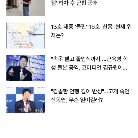
캠' 하차 후 근황 공개
13호 태풍 '돌핀'·15호 '찬홈' 현재 위
치는?
"속옷 빨고 졸업식까지"…근육병 학
생 돌본 공익, 코미디언 김규원이었
다
"경솔한 언행 깊이 반성"…고개 숙인
신동엽, 무슨 일이길래?