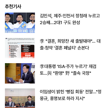
추천기사
김민석, 제주·인천서 정청래 누르고
2승째…2대1 구도 완성
李 "결혼, 희망찬 새 출발돼야"… 대
출·청약 '결혼 페널티' 손본다
李대통령 'ISA·주가 누르기' 재검
토…與 "환영" 野 "졸속 국정"
이임생이 밝힌 '빵집 회동' 전말…"정
몽규, 홍명보로 하라 지시"