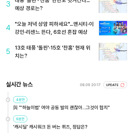
태풍 '돌핀'·'찬홈' 한반도 빗겨간다…
3
예상 경로는?
"오늘 저녁 상암 피하세요"…맨시티·이
4
강인·리센느 뜬다, 6호선 혼잡 예상
13호 태풍 '돌핀'·15호 '찬홈' 현재 위
5
치는?
실시간 뉴스
08.09 20:17
UPDATE
4분전
與 "'하늘이법' 여야 공동 발의 괜찮아…그것이 협치"
9분전
'캐시딜' 캐시워크 돈 버는 퀴즈, 정답은?