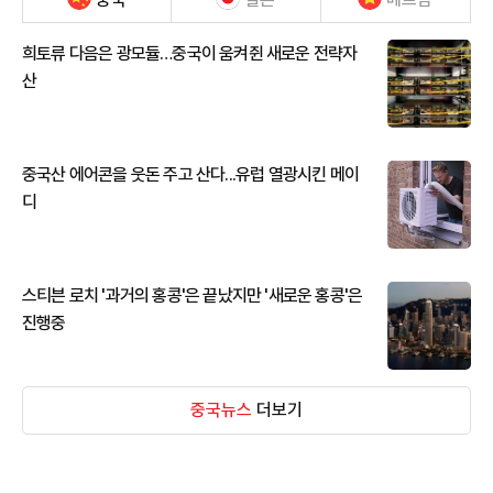
희토류 다음은 광모듈…중국이 움켜쥔 새로운 전략자
산
중국산 에어콘을 웃돈 주고 산다...유럽 열광시킨 메이
디
스티븐 로치 '과거의 홍콩'은 끝났지만 '새로운 홍콩'은
진행중
중국뉴스
더보기