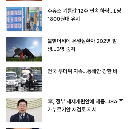
주유소 기름값 12주 연속 하락…L당
1800원대 유지
불볕더위에 온열질환자 202명 발
생…3명 숨져
전국 무더위 지속…동해안 강한 비
李, 정부 세제개편안에 제동…ISA·주
가누르기안 재검토 지시