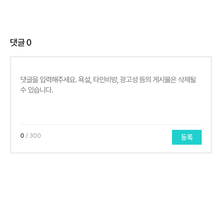
댓글
0
0
/ 300
등록