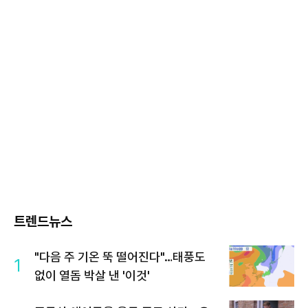
트렌드뉴스
"다음 주 기온 뚝 떨어진다"…태풍도
1
없이 열돔 박살 낸 '이것'