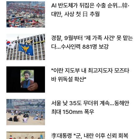
AI 반도체가 뒤집은 수출 순위…韓·
대만, 사상 첫 日 추월
경찰, 9월부터 '제 가족 사건' 못 맡는
다…수사인력 881명 보강
"이란 지도부 내 최고지도자 모즈타
바 위독설 확산"
서울 낮 35도 무더위 계속…동해안
최대 150㎜ 폭우
李대통령 "군, 내란 이후 신뢰 회복