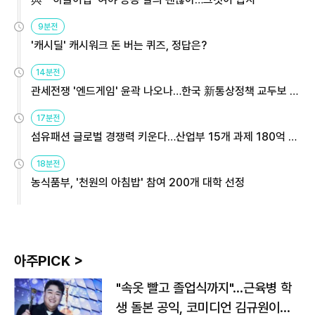
9분전
'캐시딜' 캐시워크 돈 버는 퀴즈, 정답은?
14분전
관세전쟁 '엔드게임' 윤곽 나오나…한국 新통상정책 교두보 활
용해야
17분전
섬유패션 글로벌 경쟁력 키운다…산업부 15개 과제 180억 지
원
18분전
농식품부, '천원의 아침밥' 참여 200개 대학 선정
아주PICK >
"속옷 빨고 졸업식까지"…근육병 학
생 돌본 공익, 코미디언 김규원이었