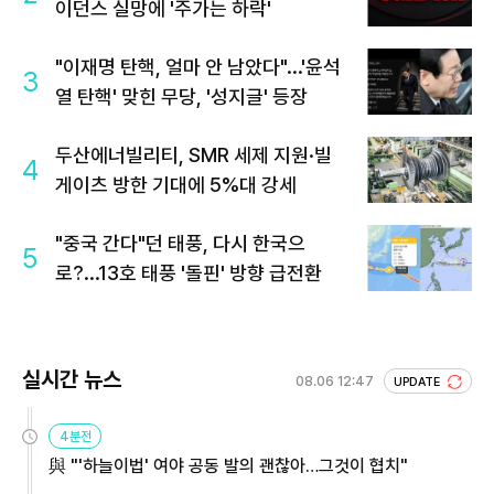
이던스 실망에 '주가는 하락'
"이재명 탄핵, 얼마 안 남았다"...'윤석
3
열 탄핵' 맞힌 무당, '성지글' 등장
두산에너빌리티, SMR 세제 지원·빌
4
게이츠 방한 기대에 5%대 강세
"중국 간다"던 태풍, 다시 한국으
5
로?...13호 태풍 '돌핀' 방향 급전환
실시간 뉴스
08.06 12:47
UPDATE
4분전
與 "'하늘이법' 여야 공동 발의 괜찮아…그것이 협치"