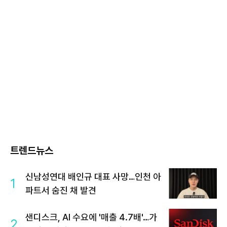
트렌드뉴스
신남성연대 배인규 대표 사망…인천 아
1
파트서 숨진 채 발견
샌디스크, AI 수요에 '매출 4.7배'…가
2