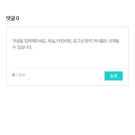
댓글
0
0
/ 300
등록