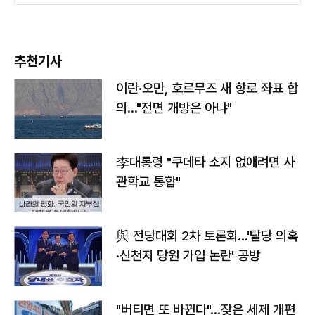
추천기사
이란·오만, 호르무즈 새 항로 좌표 합
의…"전면 개방은 아냐"
李대통령 "쿠데타 소지 없애려면 사
관학교 통합"
與 전당대회 2차 토론회…'탈당 의혹
·신천지 당원 가입 논란' 공방
"버티면 또 바뀐다"…잦은 세제 개편