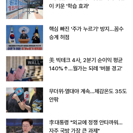
이 키운 '학습 효과'
핵심 빠진 '주가 누르기' 방지…꼼수
승계 허점
美 빅테크 4사, 2분기 순이익 평균
140%↑…월가는 되레 '버블 경고'
무더위·열대야 계속…체감온도 35도
안팎
李대통령 "외교에 정쟁 안타까워…
자주 국방 가장 큰 과제"