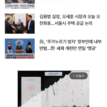
김용범 실장, 오세훈 시장과 오늘 오
찬회동...서울시 주택 공급 논의
與, '주가누르기 방지' 정부안에 내부
반발…野 세제 개편안 연일 '맹공'
더보기
arrow_forward_ios