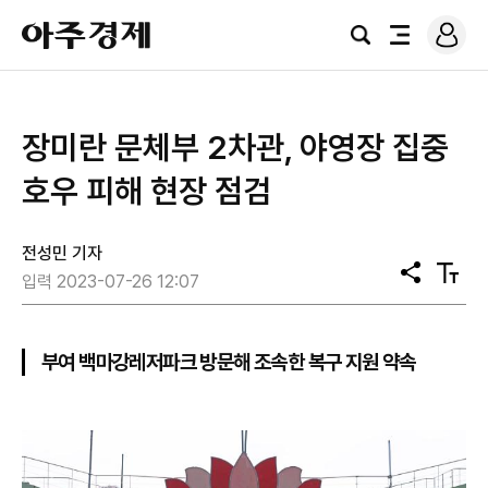
로
아
그
검
전
주
인
색
체
경
메
제
뉴
장미란 문체부 2차관, 야영장 집중
호우 피해 현장 점검
전성민 기자
공
텍
입력 2023-07-26 12:07
유
스
트
크
기
부여 백마강레저파크 방문해 조속한 복구 지원 약속