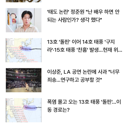
'태도 논란' 정준원 "난 배우 하면 안
되는 사람인가? 생각 했다"
13호 '돌핀' 이어 14호 태풍 '구지
라'·15호 태풍 '찬홈' 발생…현재 위
치와 이동경로는?
이상준, LA 공연 논란에 사과 "너무
죄송…연구하고 공부할 것"
폭염 몰고 오는 13호 태풍 '돌핀'…이
동 경로는?