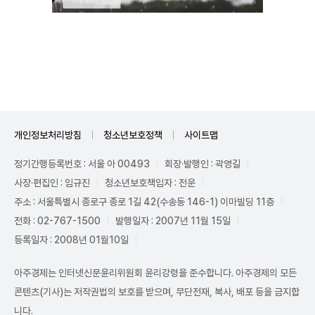
Unmute
개인정보처리방침
청소년보호정책
사이트맵
정기간행등록번호 : 서울 아 00493
회장·발행인 : 곽영길
사장·편집인 : 임규진
청소년보호책임자 : 전운
주소 : 서울특별시 종로구 종로 1길 42(수송동 146-1) 이마빌딩 11층
전화 : 02-767-1500
발행일자 : 2007년 11월 15일
등록일자 : 2008년 01월10일
아주경제는 인터넷신문윤리위원회 윤리강령을 준수합니다. 아주경제의 모든
콘텐츠(기사)는 저작권법의 보호를 받으며, 무단전재, 복사, 배포 등을 금지합
니다.