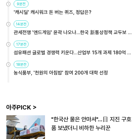
9분전
'캐시딜' 캐시워크 돈 버는 퀴즈, 정답은?
14분전
관세전쟁 '엔드게임' 윤곽 나오나…한국 新통상정책 교두보 활
용해야
17분전
섬유패션 글로벌 경쟁력 키운다…산업부 15개 과제 180억 지
원
18분전
농식품부, '천원의 아침밥' 참여 200개 대학 선정
아주PICK >
"한국산 물은 안마셔"…日 지진 구호
품 보냈더니 비하한 누리꾼