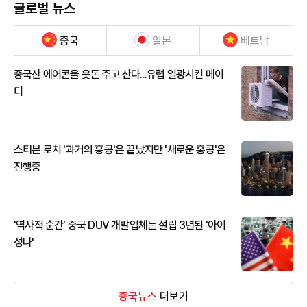
글로벌 뉴스
중국
일본
베트남
중국산 에어콘을 웃돈 주고 산다...유럽 열광시킨 메이
디
스티븐 로치 '과거의 홍콩'은 끝났지만 '새로운 홍콩'은
진행중
'역사적 순간' 중국 DUV 개발업체는 설립 3년된 '아이
성나'
중국뉴스
더보기