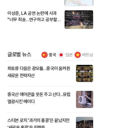
현재 위치와 이동경로는?
이상준, LA 공연 논란에 사과
"너무 죄송…연구하고 공부할
것"
글로벌 뉴스
중국
일본
베트남
희토류 다음은 광모듈…중국이 움켜쥔
새로운 전략자산
중국산 에어콘을 웃돈 주고 산다...유럽
열광시킨 메이디
스티븐 로치 '과거의 홍콩'은 끝났지만
'새로운 홍콩'은 진행중