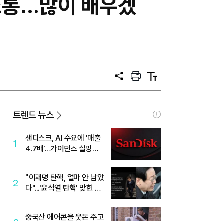
소통…많이 배우겠
공
프
텍
유
린
스
트
트
크
기
트렌드 뉴스
샌디스크, AI 수요에 '매출
1
4.7배'…가이던스 실망에
'주가는 하락'
"이재명 탄핵, 얼마 안 남았
2
다"...'윤석열 탄핵' 맞힌 무
당, '성지글' 등장
중국산 에어콘을 웃돈 주고