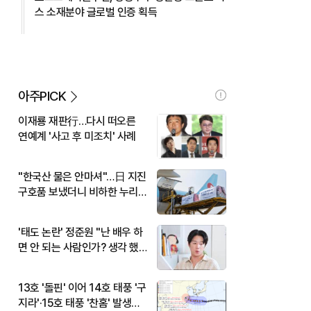
스 소재분야 글로벌 인증 획득
아주PICK
이재룡 재판行…다시 떠오른
연예계 '사고 후 미조치' 사례
"한국산 물은 안마셔"…日 지진
구호품 보냈더니 비하한 누리
꾼
'태도 논란' 정준원 "난 배우 하
면 안 되는 사람인가? 생각 했
다"
13호 '돌핀' 이어 14호 태풍 '구
지라'·15호 태풍 '찬홈' 발생…