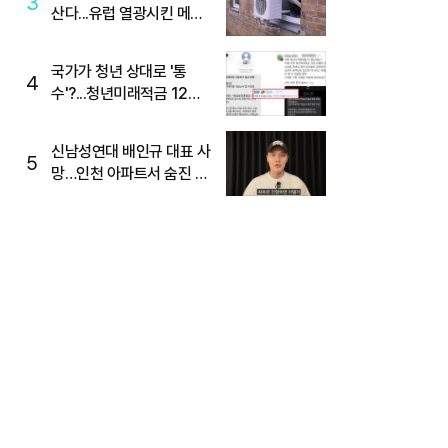
3
산다...유럽 열광시킨 메이
디
국가가 청년 상대로 '통
4
수'?...청년미래적금 12%
준다더니 "응, 오류야"
신남성연대 배인규 대표 사
5
망…인천 아파트서 숨진 채
발견