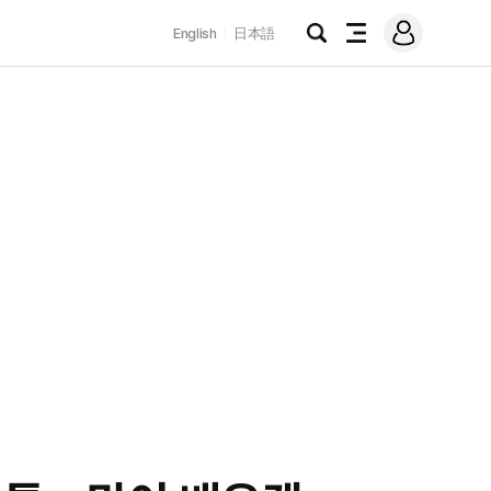
로
English
日本語
그
검
전
인
색
체
메
뉴