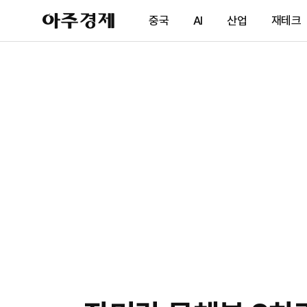
아
중국
AI
산업
재테크
주
경
제