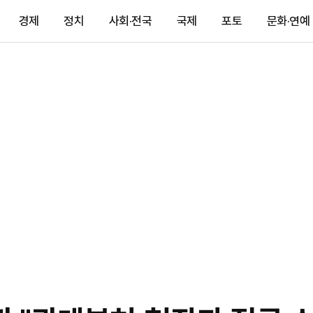
경제
정치
사회·전국
국제
포토
문화·연예