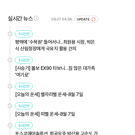
실시간 뉴스
08.07 04:56
UPDATE
5시간전
평택에 '수목원' 들어서나...최원용 시장, 박은
식 산림청장에게 국유지 활용 건의
5시간전
[시승기] 볼보 EX90 타보니…짐 많은 대가족
'여기로'
5시간전
[오늘의 운세] 별자리별 운세-8월 7일
5시간전
[오늘의 운세] 띠별 운세-8월 7일
5시간전
포스코에어솔루션, 항공우주·방산용 고순도 가