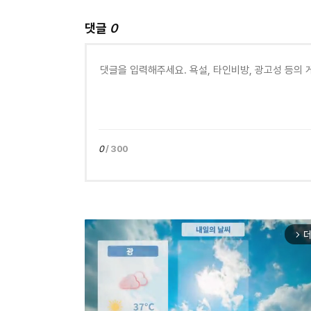
댓글
0
0
/ 300
더
arrow_forward_ios