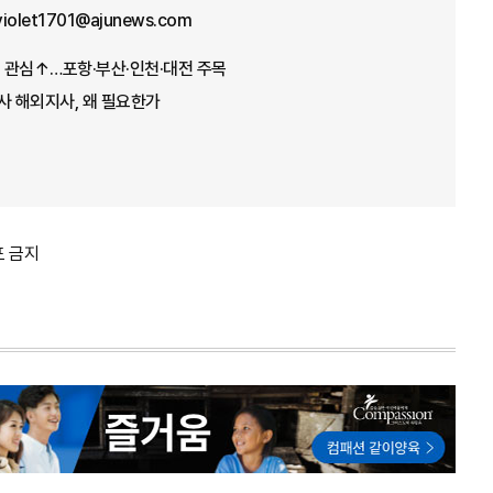
violet1701@ajunews.com
 관심↑…포항·부산·인천·대전 주목
사 해외지사, 왜 필요한가
포 금지