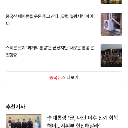
중국산 에어콘을 웃돈 주고 산다...유럽 열광시킨 메이
디
스티븐 로치 '과거의 홍콩'은 끝났지만 '새로운 홍콩'은
진행중
중국뉴스
더보기
추천기사
李대통령 "군, 내란 이후 신뢰 회복
해야…지휘부 헌신해달라"