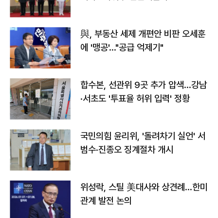
與, 부동산 세제 개편안 비판 오세훈
에 '맹공'…"공급 억제기"
합수본, 선관위 9곳 추가 압색…강남
·서초도 '투표율 허위 입력' 정황
국민의힘 윤리위, '돌려차기 실언' 서
범수·진종오 징계절차 개시
위성락, 스틸 美대사와 상견례…한미
관계 발전 논의