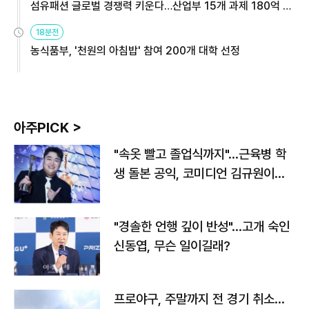
섬유패션 글로벌 경쟁력 키운다…산업부 15개 과제 180억 지
원
18분전
농식품부, '천원의 아침밥' 참여 200개 대학 선정
아주PICK >
"속옷 빨고 졸업식까지"…근육병 학
생 돌본 공익, 코미디언 김규원이었
다
"경솔한 언행 깊이 반성"…고개 숙인
신동엽, 무슨 일이길래?
프로야구, 주말까지 전 경기 취소…