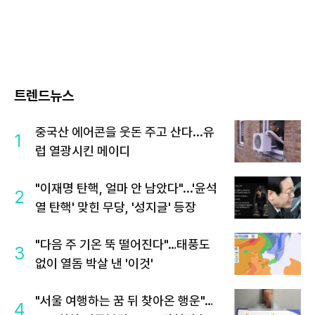
트렌드뉴스
중국산 에어콘을 웃돈 주고 산다...유
1
럽 열광시킨 메이디
"이재명 탄핵, 얼마 안 남았다"...'윤석
2
열 탄핵' 맞힌 무당, '성지글' 등장
"다음 주 기온 뚝 떨어진다"…태풍도
3
없이 열돔 박살 낸 '이것'
"서울 여행하는 꿈 뒤 찾아온 행운"…
4