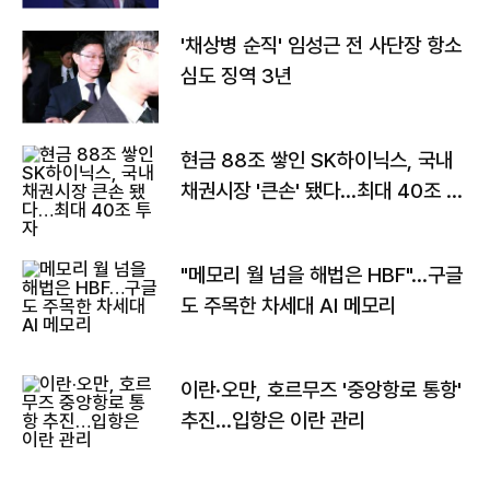
'채상병 순직' 임성근 전 사단장 항소
심도 징역 3년
현금 88조 쌓인 SK하이닉스, 국내
채권시장 '큰손' 됐다…최대 40조 투
자
"메모리 월 넘을 해법은 HBF"…구글
도 주목한 차세대 AI 메모리
이란·오만, 호르무즈 '중앙항로 통항'
추진…입항은 이란 관리