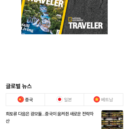
글로벌 뉴스
중국
일본
베트남
희토류 다음은 광모듈…중국이 움켜쥔 새로운 전략자
산