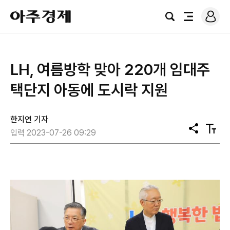
로
아
그
검
전
주
인
색
체
경
메
제
뉴
LH, 여름방학 맞아 220개 임대주
택단지 아동에 도시락 지원
한지연 기자
공
텍
입력 2023-07-26 09:29
유
스
트
크
기