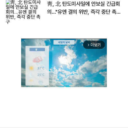
靑, 北 탄도미사일에 안보실 긴급회
의…"유엔 결의 위반, 즉각 중단 촉
구"
더보기
arrow_forward_ios
Unmute