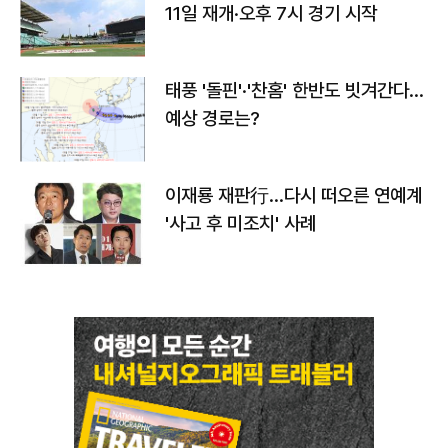
11일 재개·오후 7시 경기 시작
태풍 '돌핀'·'찬홈' 한반도 빗겨간다…
예상 경로는?
이재룡 재판行…다시 떠오른 연예계
'사고 후 미조치' 사례