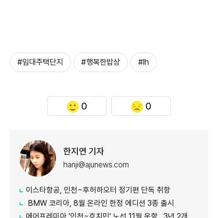
#임대주택단지
#행복한밥상
#lh
0
0
한지연 기자
hanji@ajunews.com
이스타항공, 인천~후허하오터 정기편 단독 취항
BMW 코리아, 8월 온라인 한정 에디션 3종 출시
에어프레미아 '인천~호치민' 노선 11월 운항…3년 2개월 만 재개