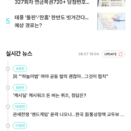
327회차 연금복권720+ 당첨번호조
회 주목
태풍 '돌핀'·'찬홈' 한반도 빗겨간다…
5
예상 경로는?
실시간 뉴스
08.07 16:04
UPDATE
4분전
與 "'하늘이법' 여야 공동 발의 괜찮아…그것이 협치"
9분전
'캐시딜' 캐시워크 돈 버는 퀴즈, 정답은?
14분전
관세전쟁 '엔드게임' 윤곽 나오나…한국 新통상정책 교두보 활
용해야
17분전