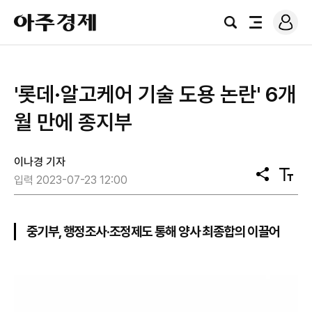
로
아
그
검
전
주
인
색
체
경
메
제
뉴
​'롯데·알고케어 기술 도용 논란' 6개
월 만에 종지부
이나경 기자
공
텍
입력 2023-07-23 12:00
유
스
트
크
기
중기부, 행정조사·조정제도 통해 양사 최종합의 이끌어