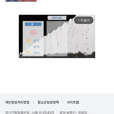
더보기
arrow_forward_ios
Unmute
개인정보처리방침
청소년보호정책
사이트맵
정기간행등록번호 : 서울 아 00493
회장·발행인 : 곽영길