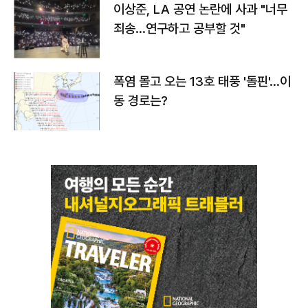
이상준, LA 공연 논란에 사과 "너무
죄송…연구하고 공부할 것"
폭염 몰고 오는 13호 태풍 '돌핀'…이
동 경로는?