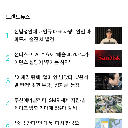
트렌드뉴스
신남성연대 배인규 대표 사망…인천 아
1
파트서 숨진 채 발견
샌디스크, AI 수요에 '매출 4.7배'…가
2
이던스 실망에 '주가는 하락'
"이재명 탄핵, 얼마 안 남았다"...'윤석
3
열 탄핵' 맞힌 무당, '성지글' 등장
두산에너빌리티, SMR 세제 지원·빌
4
게이츠 방한 기대에 5%대 강세
"중국 간다"던 태풍, 다시 한국으
5