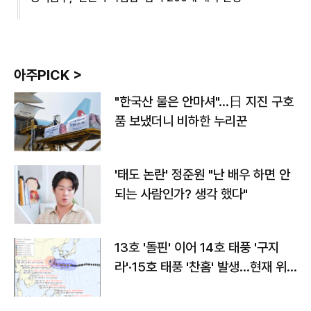
아주PICK >
"한국산 물은 안마셔"…日 지진 구호
품 보냈더니 비하한 누리꾼
'태도 논란' 정준원 "난 배우 하면 안
되는 사람인가? 생각 했다"
13호 '돌핀' 이어 14호 태풍 '구지
라'·15호 태풍 '찬홈' 발생…현재 위
치와 이동경로는?