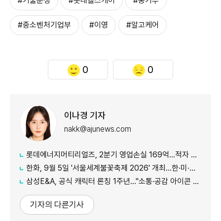
#기술분쟁
#롯데헬스케어
#중기부
#중소벤처기업부
#이영
#알고케어
0
0
이나경 기자
nakk@ajunews.com
롯데에너지머티리얼즈, 2분기 영업손실 169억...적자 지속
한화, 9월 5일 '서울세계불꽃축제 2026' 개최...한·미·영 3개국 참가
삼성E&A, 공식 캐릭터 론칭 1주년…"소통·공감 아이콘 자리매김"
기자의 다른기사