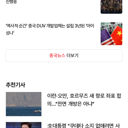
진행중
'역사적 순간' 중국 DUV 개발업체는 설립 3년된 '아이
성나'
중국뉴스
더보기
추천기사
이란·오만, 호르무즈 새 항로 좌표 합
의…"전면 개방은 아냐"
李대통령 "쿠데타 소지 없애려면 사