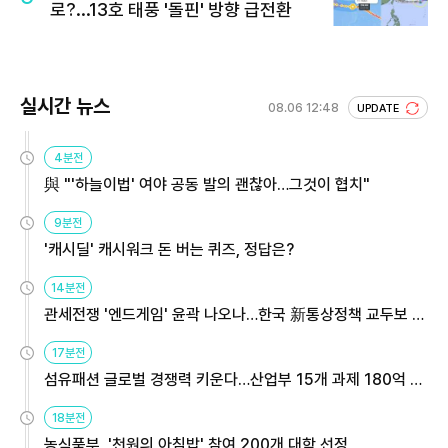
로?...13호 태풍 '돌핀' 방향 급전환
실시간 뉴스
08.06 12:48
UPDATE
4분전
與 "'하늘이법' 여야 공동 발의 괜찮아…그것이 협치"
9분전
'캐시딜' 캐시워크 돈 버는 퀴즈, 정답은?
14분전
관세전쟁 '엔드게임' 윤곽 나오나…한국 新통상정책 교두보 활
용해야
17분전
섬유패션 글로벌 경쟁력 키운다…산업부 15개 과제 180억 지
원
18분전
농식품부, '천원의 아침밥' 참여 200개 대학 선정