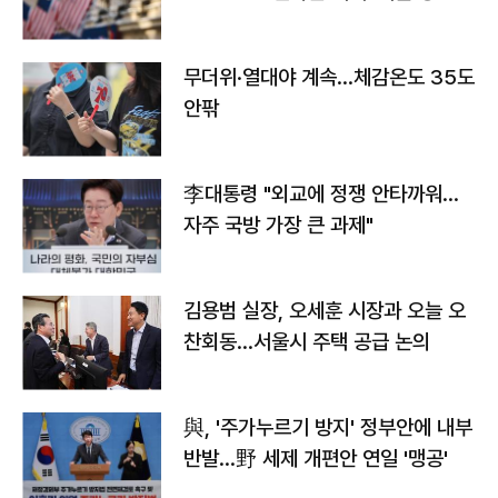
무더위·열대야 계속…체감온도 35도
안팎
李대통령 "외교에 정쟁 안타까워…
자주 국방 가장 큰 과제"
김용범 실장, 오세훈 시장과 오늘 오
찬회동...서울시 주택 공급 논의
與, '주가누르기 방지' 정부안에 내부
반발…野 세제 개편안 연일 '맹공'