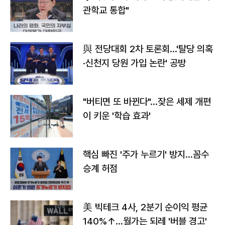
관학교 통합"
與 전당대회 2차 토론회…'탈당 의혹
·신천지 당원 가입 논란' 공방
"버티면 또 바뀐다"…잦은 세제 개편
이 키운 '학습 효과'
핵심 빠진 '주가 누르기' 방지…꼼수
승계 허점
美 빅테크 4사, 2분기 순이익 평균
140%↑…월가는 되레 '버블 경고'