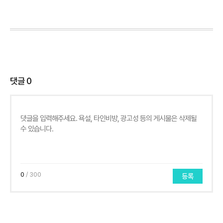
댓글
0
0
/ 300
등록