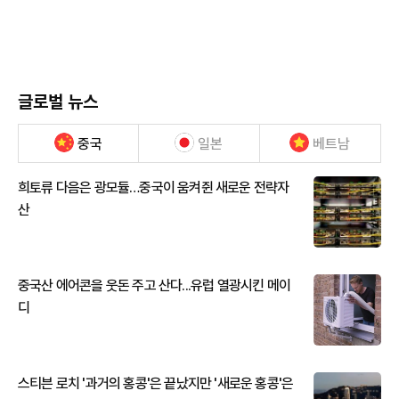
글로벌 뉴스
중국
일본
베트남
희토류 다음은 광모듈…중국이 움켜쥔 새로운 전략자
산
중국산 에어콘을 웃돈 주고 산다...유럽 열광시킨 메이
디
스티븐 로치 '과거의 홍콩'은 끝났지만 '새로운 홍콩'은