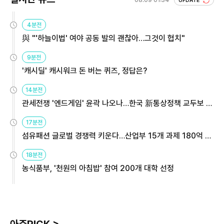
08.09 01:34
UPDATE
4분전
與 "'하늘이법' 여야 공동 발의 괜찮아…그것이 협치"
9분전
'캐시딜' 캐시워크 돈 버는 퀴즈, 정답은?
14분전
관세전쟁 '엔드게임' 윤곽 나오나…한국 新통상정책 교두보 활
용해야
17분전
섬유패션 글로벌 경쟁력 키운다…산업부 15개 과제 180억 지
원
18분전
농식품부, '천원의 아침밥' 참여 200개 대학 선정