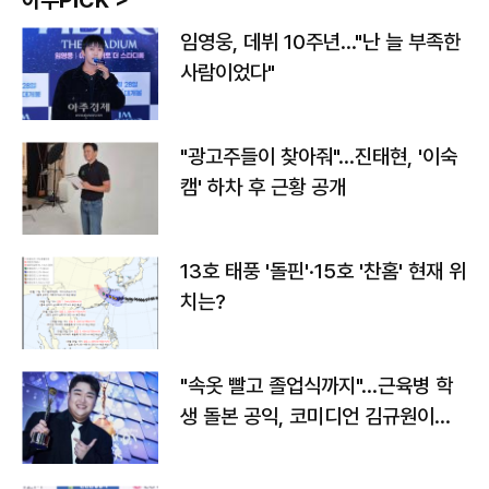
아주PICK >
임영웅, 데뷔 10주년…"난 늘 부족한
사람이었다"
"광고주들이 찾아줘"…진태현, '이숙
캠' 하차 후 근황 공개
13호 태풍 '돌핀'·15호 '찬홈' 현재 위
치는?
"속옷 빨고 졸업식까지"…근육병 학
생 돌본 공익, 코미디언 김규원이었
다