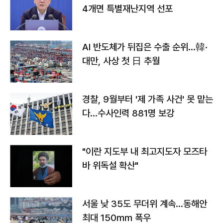
4개면 특별재난지역 선포
AI 반도체가 뒤집은 수출 순위…韓·
대만, 사상 첫 日 추월
경찰, 9월부터 '제 가족 사건' 못 맡는
다…수사인력 881명 보강
"이란 지도부 내 최고지도자 모즈타
바 위독설 확산"
서울 낮 35도 무더위 계속…동해안
최대 150㎜ 폭우