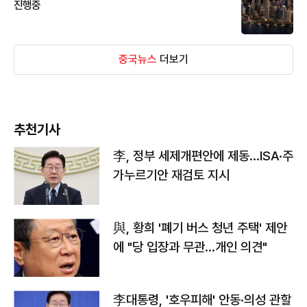
진행중
중국뉴스
더보기
추천기사
李, 정부 세제개편안에 제동…ISA·주
가누르기안 재검토 지시
與, 황희 '폐기 버스 청년 주택' 제안
에 "당 입장과 무관…개인 의견"
李대통령, '호우피해' 안동·의성 관할