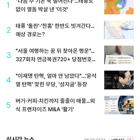
"다음 주 기온 뚝 떨어진다"…태풍도
1
없이 열돔 박살 낸 '이것'
태풍 '돌핀'·'찬홈' 한반도 빗겨간다…
2
예상 경로는?
"서울 여행하는 꿈 뒤 찾아온 행운"…
3
327회차 연금복권720+ 당첨번호조
회 주목
"이재명 탄핵, 얼마 안 남았다"...'윤석
4
열 탄핵' 맞힌 무당, '성지글' 등장
버거·커피·치킨까지 줄줄이 매물…외
5
식 프랜차이즈 M&A '활기'
실시간 뉴스