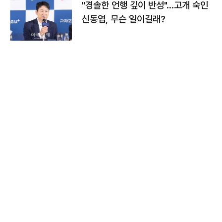
"경솔한 언행 깊이 반성"…고개 숙인
신동엽, 무슨 일이길래?