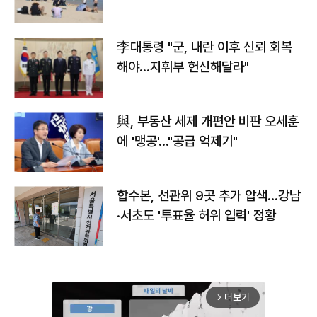
李대통령 "군, 내란 이후 신뢰 회복
해야…지휘부 헌신해달라"
與, 부동산 세제 개편안 비판 오세훈
에 '맹공'…"공급 억제기"
합수본, 선관위 9곳 추가 압색…강남
·서초도 '투표율 허위 입력' 정황
더보기
arrow_forward_ios