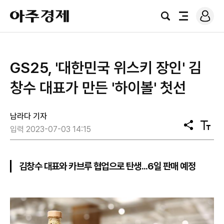
로
아
그
검
전
주
인
색
체
경
메
제
뉴
GS25, '대한민국 위스키 장인' 김
창수 대표가 만든 '하이볼' 첫선
남라다 기자
공
텍
입력 2023-07-03 14:15
유
스
트
크
기
김창수 대표와 카브루 협업으로 탄생...6일 판매 예정