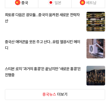
중국
일본
베트남
희토류 다음은 광모듈…중국이 움켜쥔 새로운 전략자
산
중국산 에어콘을 웃돈 주고 산다...유럽 열광시킨 메이
디
스티븐 로치 '과거의 홍콩'은 끝났지만 '새로운 홍콩'은
진행중
중국뉴스
더보기