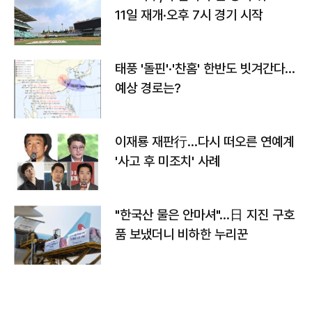
11일 재개·오후 7시 경기 시작
태풍 '돌핀'·'찬홈' 한반도 빗겨간다…
예상 경로는?
이재룡 재판行…다시 떠오른 연예계
'사고 후 미조치' 사례
"한국산 물은 안마셔"…日 지진 구호
품 보냈더니 비하한 누리꾼