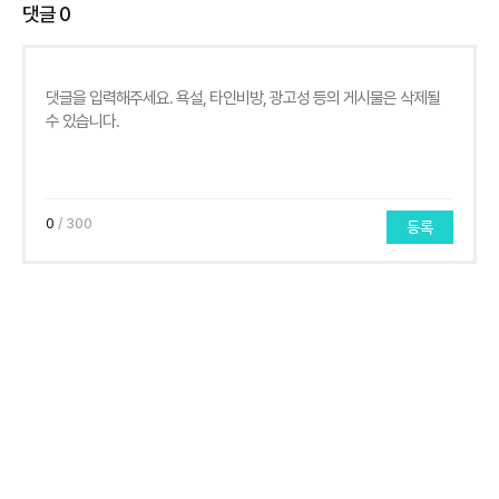
댓글
0
0
/ 300
등록