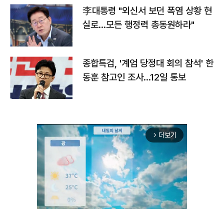
李대통령 "외신서 보던 폭염 상황 현
실로…모든 행정력 총동원하라"
종합특검, '계엄 당정대 회의 참석' 한
동훈 참고인 조사...12일 통보
더보기
arrow_forward_ios