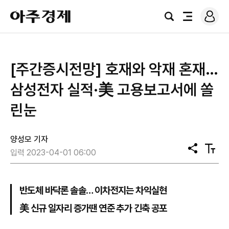
로
아
그
검
전
주
인
색
체
경
메
제
뉴
[주간증시전망] 호재와 악재 혼재…
삼성전자 실적·美 고용보고서에 쏠
린눈
양성모 기자
공
텍
입력 2023-04-01 06:00
유
스
트
크
기
반도체 바닥론 솔솔… 이차전지는 차익실현
美 신규 일자리 증가땐 연준 추가 긴축 공포