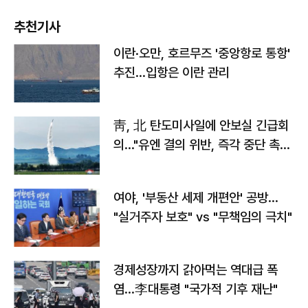
추천기사
이란·오만, 호르무즈 '중앙항로 통항'
추진…입항은 이란 관리
靑, 北 탄도미사일에 안보실 긴급회
의…"유엔 결의 위반, 즉각 중단 촉
구"
여야, '부동산 세제 개편안' 공방…
"실거주자 보호" vs "무책임의 극치"
경제성장까지 갉아먹는 역대급 폭
염…李대통령 "국가적 기후 재난"