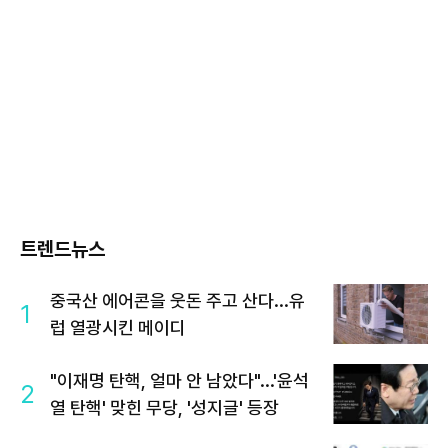
트렌드뉴스
중국산 에어콘을 웃돈 주고 산다...유
1
럽 열광시킨 메이디
"이재명 탄핵, 얼마 안 남았다"...'윤석
2
열 탄핵' 맞힌 무당, '성지글' 등장