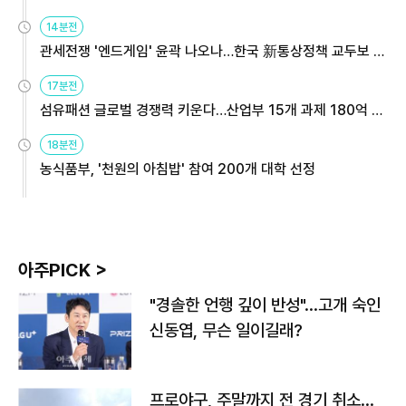
14분전
관세전쟁 '엔드게임' 윤곽 나오나…한국 新통상정책 교두보 활
용해야
17분전
섬유패션 글로벌 경쟁력 키운다…산업부 15개 과제 180억 지
원
18분전
농식품부, '천원의 아침밥' 참여 200개 대학 선정
아주PICK >
"경솔한 언행 깊이 반성"…고개 숙인
신동엽, 무슨 일이길래?
프로야구, 주말까지 전 경기 취소…