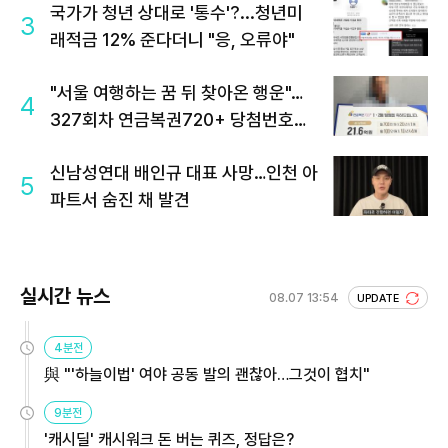
국가가 청년 상대로 '통수'?...청년미
3
래적금 12% 준다더니 "응, 오류야"
"서울 여행하는 꿈 뒤 찾아온 행운"…
4
327회차 연금복권720+ 당첨번호조
회 주목
신남성연대 배인규 대표 사망…인천 아
5
파트서 숨진 채 발견
실시간 뉴스
08.07 13:54
UPDATE
4분전
與 "'하늘이법' 여야 공동 발의 괜찮아…그것이 협치"
9분전
'캐시딜' 캐시워크 돈 버는 퀴즈, 정답은?