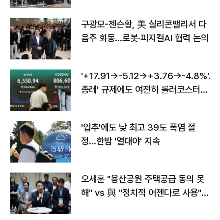
구광모-젠슨황, 美 실리콘밸리서 다
음주 회동…로봇·피지컬AI 협력 논의
'+17.91→-5.12→+3.76→-4.8%'…'
종레' 규제에도 여전히 롤러코스터
타는 코스피
'입추'에도 낮 최고 39도 폭염 절
정…한밤 '열대야' 지속
오세훈 "용산공원 주택공급 동의 못
해" vs 與 "정치적 어젠다로 사용"
맞불