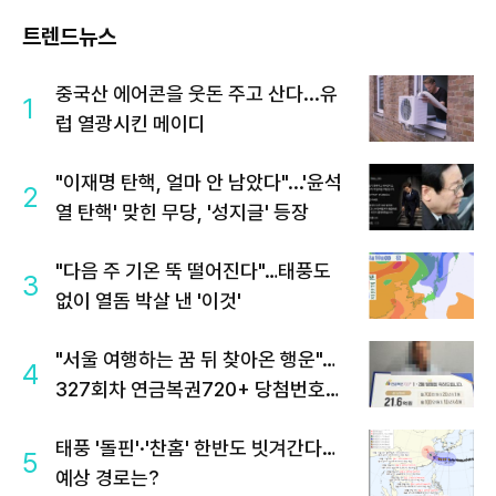
트렌드뉴스
중국산 에어콘을 웃돈 주고 산다...유
1
럽 열광시킨 메이디
"이재명 탄핵, 얼마 안 남았다"...'윤석
2
열 탄핵' 맞힌 무당, '성지글' 등장
"다음 주 기온 뚝 떨어진다"…태풍도
3
없이 열돔 박살 낸 '이것'
"서울 여행하는 꿈 뒤 찾아온 행운"…
4
327회차 연금복권720+ 당첨번호조
회 주목
태풍 '돌핀'·'찬홈' 한반도 빗겨간다…
5
예상 경로는?