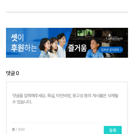
댓글
0
0
/ 300
등록