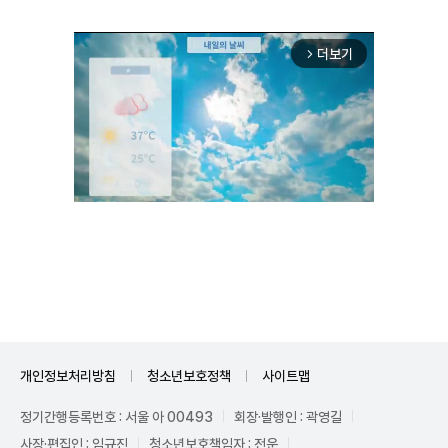
더보기
arrow_forward_ios
Unmute
개인정보처리방침
청소년보호정책
사이트맵
정기간행등록번호 : 서울 아 00493
회장·발행인 : 곽영길
사장·편집인 : 임규진
청소년보호책임자 : 전운