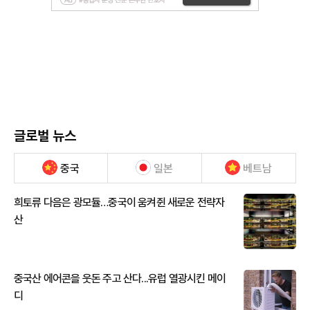
글로벌 뉴스
중국
일본
베트남
희토류 다음은 광모듈…중국이 움켜쥔 새로운 전략자
산
중국산 에어콘을 웃돈 주고 산다...유럽 열광시킨 메이
디