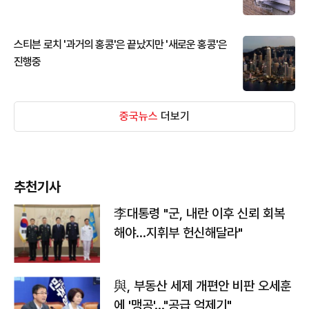
스티븐 로치 '과거의 홍콩'은 끝났지만 '새로운 홍콩'은
진행중
중국뉴스
더보기
추천기사
李대통령 "군, 내란 이후 신뢰 회복
해야…지휘부 헌신해달라"
與, 부동산 세제 개편안 비판 오세훈
에 '맹공'…"공급 억제기"