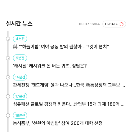
실시간 뉴스
08.07 16:04
UPDATE
4분전
與 "'하늘이법' 여야 공동 발의 괜찮아…그것이 협치"
9분전
'캐시딜' 캐시워크 돈 버는 퀴즈, 정답은?
14분전
관세전쟁 '엔드게임' 윤곽 나오나…한국 新통상정책 교두보 활
용해야
17분전
섬유패션 글로벌 경쟁력 키운다…산업부 15개 과제 180억 지
원
18분전
농식품부, '천원의 아침밥' 참여 200개 대학 선정