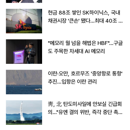
현금 88조 쌓인 SK하이닉스, 국내
채권시장 '큰손' 됐다…최대 40조 투
자
"메모리 월 넘을 해법은 HBF"…구글
도 주목한 차세대 AI 메모리
이란·오만, 호르무즈 '중앙항로 통항'
추진…입항은 이란 관리
靑, 北 탄도미사일에 안보실 긴급회
의…"유엔 결의 위반, 즉각 중단 촉
구"