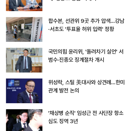
합수본, 선관위 9곳 추가 압색…강남
·서초도 '투표율 허위 입력' 정황
국민의힘 윤리위, '돌려차기 실언' 서
범수·진종오 징계절차 개시
위성락, 스틸 美대사와 상견례…한미
관계 발전 논의
'채상병 순직' 임성근 전 사단장 항소
심도 징역 3년