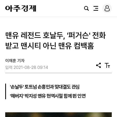
로
아
그
검
전
주
인
색
체
경
메
제
뉴
맨유 레전드 호날두, '퍼거슨' 전화
받고 맨시티 아닌 맨유 컴백홈
이재훈 기자
공
텍
입력 2021-08-28 09:14
유
스
트
크
기
'손날두' 토트넘 손흥민과 맞대결도 관심
'해버지' 박지성 맨유 현역시절 함께 뛴 인연