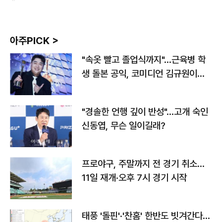
아주PICK >
"속옷 빨고 졸업식까지"…근육병 학
생 돌본 공익, 코미디언 김규원이었
다
"경솔한 언행 깊이 반성"…고개 숙인
신동엽, 무슨 일이길래?
프로야구, 주말까지 전 경기 취소…
11일 재개·오후 7시 경기 시작
태풍 '돌핀'·'찬홈' 한반도 빗겨간다…