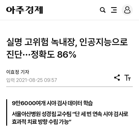
로
아
그
검
전
주
인
색
체
경
메
제
뉴
실명 고위험 녹내장, 인공지능으로
진단···정확도 86%
이효정 기자
공
텍
입력 2021-08-25 09:57
유
스
트
크
기
9만6000여개 시야 검사 데이터 학습
서울아산병원 성경림 교수팀 “단 세 번 연속 시야 검사로
효과적 치료 방향 수립 가능”