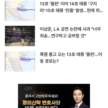
13호 '돌핀' 이어 14호 태풍 '구지
라'·15호 태풍 '찬홈' 발생…현재 위
치와 이동경로는?
이상준, LA 공연 논란에 사과 "너무
죄송…연구하고 공부할 것"
폭염 몰고 오는 13호 태풍 '돌핀'…이
동 경로는?