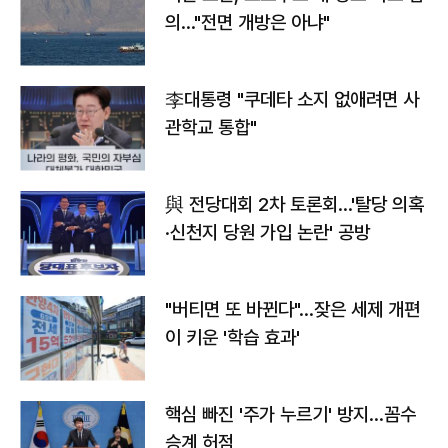
의…"전면 개방은 아냐"
李대통령 "쿠데타 소지 없애려면 사
관학교 통합"
與 전당대회 2차 토론회…'탈당 의혹
·신천지 당원 가입 논란' 공방
"버티면 또 바뀐다"…잦은 세제 개편
이 키운 '학습 효과'
핵심 빠진 '주가 누르기' 방지…꼼수
승계 허점