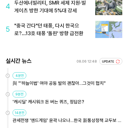
두산에너빌리티, SMR 세제 지원·빌
4
게이츠 방한 기대에 5%대 강세
"중국 간다"던 태풍, 다시 한국으
5
로?...13호 태풍 '돌핀' 방향 급전환
실시간 뉴스
08.06 12:48
UPDATE
4분전
與 "'하늘이법' 여야 공동 발의 괜찮아…그것이 협치"
9분전
'캐시딜' 캐시워크 돈 버는 퀴즈, 정답은?
14분전
관세전쟁 '엔드게임' 윤곽 나오나…한국 新통상정책 교두보 활
용해야