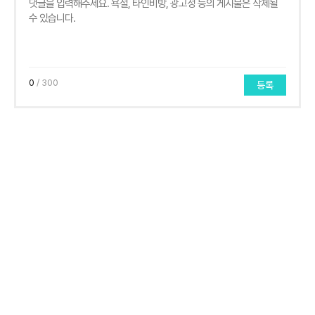
0
/ 300
등록