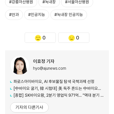
#강릉아산병원
#녹내장
#서울아산병원
#안과
#인공지능
#녹내장 인공지능
0
0
이효정 기자
hyo@ajunews.com
파로스아이바이오, AI 후보물질 탐색 국책과제 선정
[中바이오 굴기, 韓 시험대] 美 독주 흔드는 中바이오… 글로벌 신약 질서 재편
[종합] SK바이오팜, 2분기 영업익 971억… "역대 분기 최대 실적"
기자의 다른기사