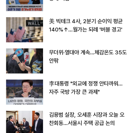
美 빅테크 4사, 2분기 순이익 평균
140%↑…월가는 되레 '버블 경고'
무더위·열대야 계속…체감온도 35도
안팎
李대통령 "외교에 정쟁 안타까워…
자주 국방 가장 큰 과제"
김용범 실장, 오세훈 시장과 오늘 오
찬회동...서울시 주택 공급 논의