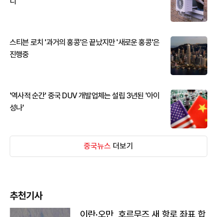
디
스티븐 로치 '과거의 홍콩'은 끝났지만 '새로운 홍콩'은
진행중
'역사적 순간' 중국 DUV 개발업체는 설립 3년된 '아이
성나'
중국뉴스
더보기
추천기사
이란·오만, 호르무즈 새 항로 좌표 합