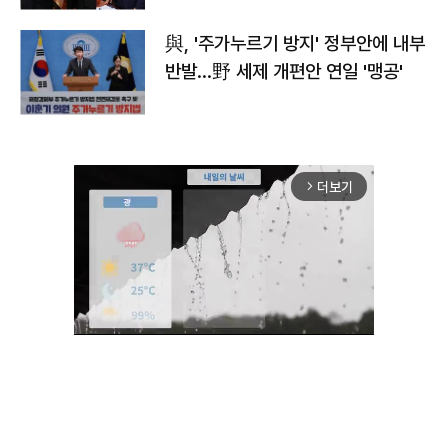
與, '주가누르기 방지' 정부안에 내부
반발…野 세제 개편안 연일 '맹공'
더보기
arrow_forward_ios
Unmute