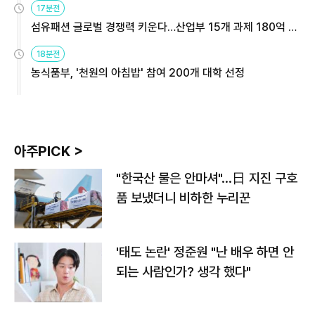
17분전
섬유패션 글로벌 경쟁력 키운다…산업부 15개 과제 180억 지
원
18분전
농식품부, '천원의 아침밥' 참여 200개 대학 선정
아주PICK >
"한국산 물은 안마셔"…日 지진 구호
품 보냈더니 비하한 누리꾼
'태도 논란' 정준원 "난 배우 하면 안
되는 사람인가? 생각 했다"