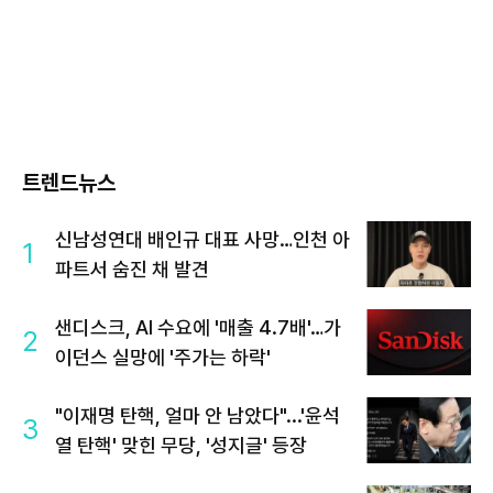
트렌드뉴스
신남성연대 배인규 대표 사망…인천 아
1
파트서 숨진 채 발견
샌디스크, AI 수요에 '매출 4.7배'…가
2
이던스 실망에 '주가는 하락'
"이재명 탄핵, 얼마 안 남았다"...'윤석
3
열 탄핵' 맞힌 무당, '성지글' 등장