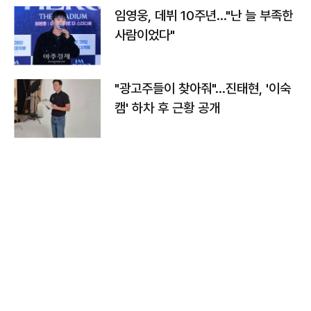
임영웅, 데뷔 10주년…"난 늘 부족한
사람이었다"
"광고주들이 찾아줘"…진태현, '이숙
캠' 하차 후 근황 공개