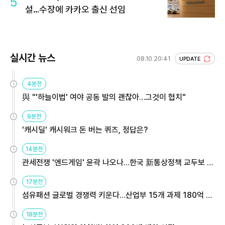
5
설…수장에 카카오 출신 선임
실시간 뉴스
08.10 20:41
UPDATE
4분전
與 "'하늘이법' 여야 공동 발의 괜찮아…그것이 협치"
9분전
'캐시딜' 캐시워크 돈 버는 퀴즈, 정답은?
14분전
관세전쟁 '엔드게임' 윤곽 나오나…한국 新통상정책 교두보 활
용해야
17분전
섬유패션 글로벌 경쟁력 키운다…산업부 15개 과제 180억 지
원
18분전