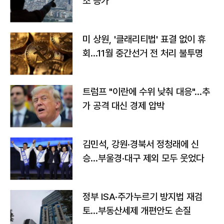
조 증가
미 상원, '클래리티법' 표결 없이 휴
회…11월 중간선거 전 처리 불투명
트럼프 "이란에 수위 낮춰 대응"…추
가 공격 대신 경제 압박
김민석, 강원·경북서 정청래에 신
승…부울경·대구 제외 모두 웃었다
정부 ISA·주가누르기 방지법 재검
토…부동산세제 개편안도 손질