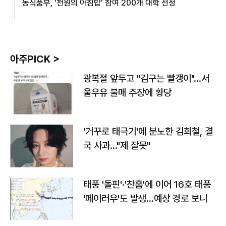
농식품부, '천원의 아침밥' 참여 200개 대학 선정
아주PICK >
광복절 앞두고 "김구는 빨갱이"…서
울우유 불매 주장에 황당
'거꾸로 태극기'에 분노한 김희철, 결
국 사과…"제 잘못"
태풍 '돌핀'·'찬홈'에 이어 16호 태풍
'페이러우'도 발생…예상 경로 보니