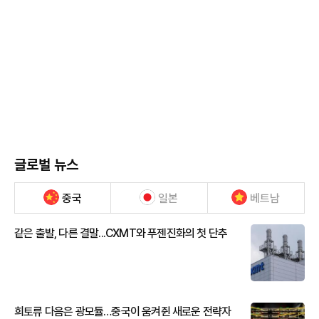
글로벌 뉴스
중국
일본
베트남
같은 출발, 다른 결말...CXMT와 푸젠진화의 첫 단추
희토류 다음은 광모듈…중국이 움켜쥔 새로운 전략자