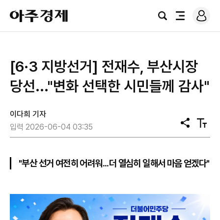
로
아
그
검
전
주
인
색
체
경
메
제
뉴
[6·3 지방선거] 전재수, 부산시장
당선..."변화 선택한 시민들께 감사"
이다희 기자
공
텍
입력 2026-06-04 03:35
유
스
트
크
기
"부산 선거 여전히 어려워...더 열심히 일해서 마음 얻겠다"