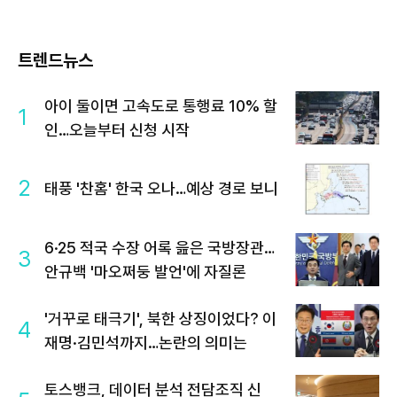
트렌드뉴스
아이 둘이면 고속도로 통행료 10% 할
1
인…오늘부터 신청 시작
2
태풍 '찬홈' 한국 오나…예상 경로 보니
6·25 적국 수장 어록 읊은 국방장관…
3
안규백 '마오쩌둥 발언'에 자질론
'거꾸로 태극기', 북한 상징이었다? 이
4
재명·김민석까지…논란의 의미는
토스뱅크, 데이터 분석 전담조직 신