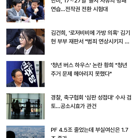
한미, 17∼27일 '을지 자유의 방패'
연습…전작권 전환 시험대
김건희, '로저비비에 가방 의혹' 김기
현 부부 재판서 "범죄 연상시키지 말
라"
'청년 버스 하우스' 논란 황희 "청년
주거 문제 헤아리지 못했다"
경찰, 축구협회 '심판 성접대' 수사 검
토…공소시효가 관건
PF 4.5조 줄었는데 부실여신은 1.7