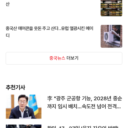
산
중국산 에어콘을 웃돈 주고 산다...유럽 열광시킨 메이
디
중국뉴스
더보기
추천기사
李 "광주 군공항 기능, 2028년 중순
까지 임시 배치…속도전 넘어 전격
전"