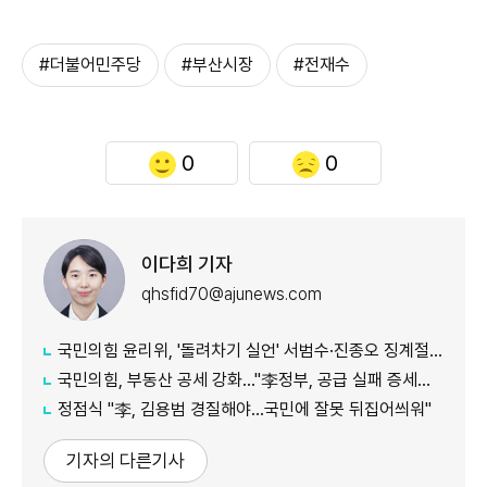
#더불어민주당
#부산시장
#전재수
0
0
이다희 기자
qhsfid70@ajunews.com
국민의힘 윤리위, '돌려차기 실언' 서범수·진종오 징계절차 개시
국민의힘, 부동산 공세 강화..."李정부, 공급 실패 증세로 덮으려 해"
정점식 "李, 김용범 경질해야...국민에 잘못 뒤집어씌워"
기자의 다른기사