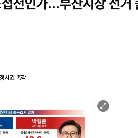
초접전인가…부산시장 선거
"
 정치권 촉각
이
미
지
확