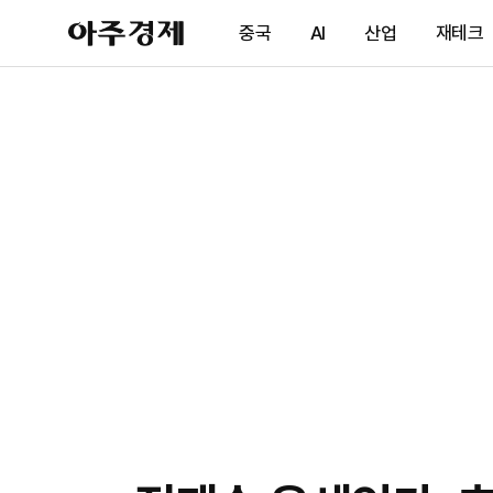
아
중국
AI
산업
재테크
주
경
제