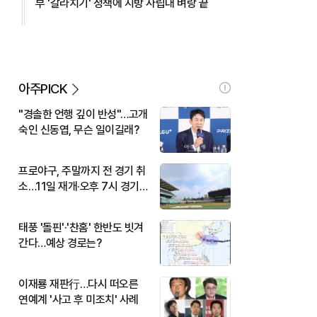
부 '갈라치기' 정책에 지방 사립대 벼랑 끝
아주PICK
"경솔한 언행 깊이 반성"…고개
숙인 신동엽, 무슨 일이길래?
프로야구, 주말까지 전 경기 취
소…11일 재개·오후 7시 경기
시작
태풍 '돌핀'·'찬홈' 한반도 빗겨
간다…예상 경로는?
이재룡 재판行…다시 떠오른
연예계 '사고 후 미조치' 사례