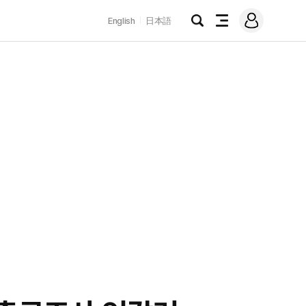
로
English
日本語
그
검
전
인
색
체
메
뉴