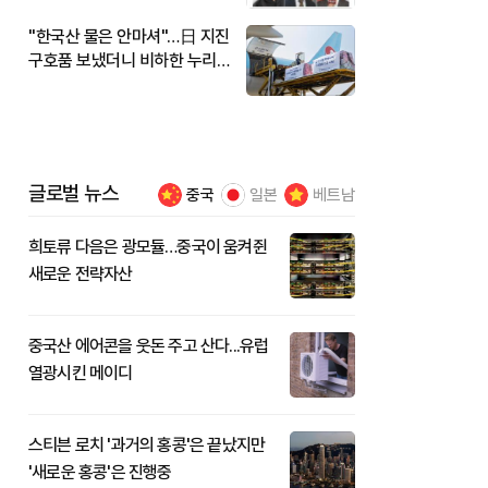
"한국산 물은 안마셔"…日 지진
구호품 보냈더니 비하한 누리
꾼
글로벌 뉴스
중국
일본
베트남
희토류 다음은 광모듈…중국이 움켜쥔
새로운 전략자산
중국산 에어콘을 웃돈 주고 산다...유럽
열광시킨 메이디
스티븐 로치 '과거의 홍콩'은 끝났지만
'새로운 홍콩'은 진행중