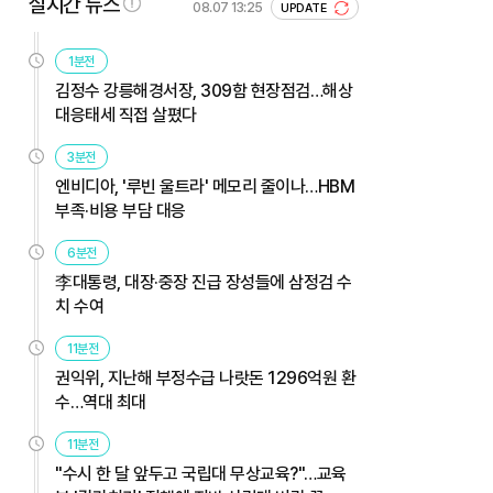
실시간 뉴스
08.07 13:25
UPDATE
1분전
김정수 강릉해경서장, 309함 현장점검…해상
대응태세 직접 살폈다
3분전
엔비디아, '루빈 울트라' 메모리 줄이나…HBM
부족·비용 부담 대응
6분전
李대통령, 대장·중장 진급 장성들에 삼정검 수
치 수여
11분전
권익위, 지난해 부정수급 나랏돈 1296억원 환
수…역대 최대
11분전
"수시 한 달 앞두고 국립대 무상교육?"…교육