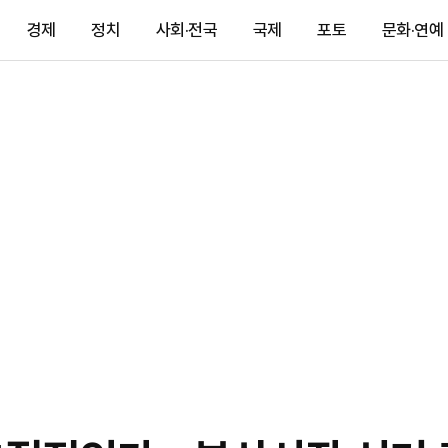
경제
정치
사회·전국
국제
포토
문화·연예