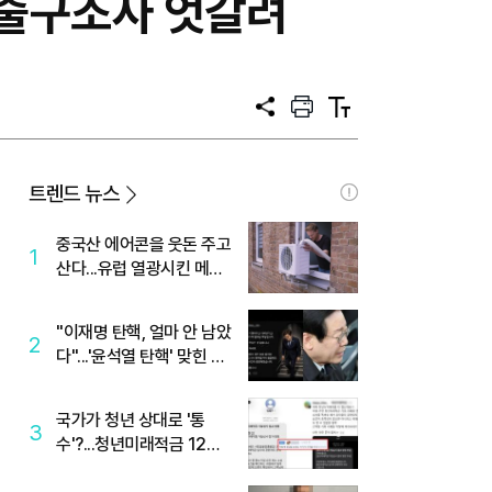
 출구조사 엇갈려
공
프
텍
유
린
스
트
트
크
기
트렌드 뉴스
중국산 에어콘을 웃돈 주고
1
산다...유럽 열광시킨 메이
디
"이재명 탄핵, 얼마 안 남았
2
다"...'윤석열 탄핵' 맞힌 무
당, '성지글' 등장
국가가 청년 상대로 '통
3
수'?...청년미래적금 12%
준다더니 "응, 오류야"