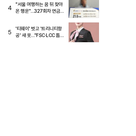
"서울 여행하는 꿈 뒤 찾아
4
온 행운"…327회차 연금
복권720+ 당첨번호조회
주목
'티웨이' 벗고 '트리니티항
5
공' 새 옷…"FSC·LCC 틈
새, SSC 전략으로 공략"