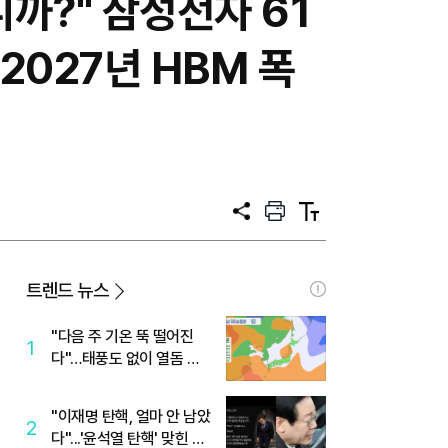
까?" 삼성전자 61
 2027년 HBM 폭
공
프
텍
유
린
스
트
트
크
기
트렌드 뉴스
"다음 주 기온 뚝 떨어진
1
다"…태풍도 없이 열돔 박
살 낸 '이것'
"이재명 탄핵, 얼마 안 남았
2
다"...'윤석열 탄핵' 맞힌 무