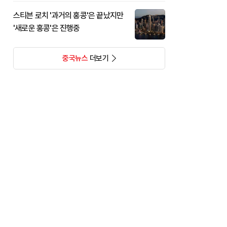
스티븐 로치 '과거의 홍콩'은 끝났지만
'새로운 홍콩'은 진행중
중국뉴스
더보기