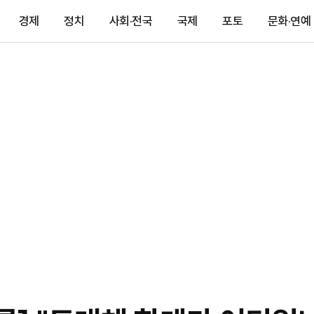
경제
정치
사회·전국
국제
포토
문화·연예