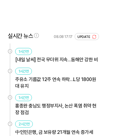
실시간 뉴스
08.08 17:17
UPDATE
1시간전
[내일 날씨] 전국 무더위 지속…동해안 강한 비
1시간전
주유소 기름값 12주 연속 하락…L당 1800원
대 유지
1시간전
홍종완 충남도 행정부지사, 논산 폭염 취약 현
장 점검
2시간전
中인민은행, 금 보유량 21개월 연속 증가세