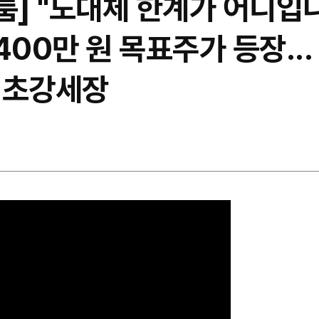
룸] "도대체 한계가 어디입니
00만 원 목표주가 등장...
 초강세장