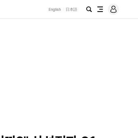
로
English
日本語
그
검
전
인
색
체
메
뉴