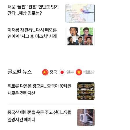
태풍 '돌핀'·'찬홈' 한반도 빗겨
간다…예상 경로는?
이재룡 재판行…다시 떠오른
연예계 '사고 후 미조치' 사례
글로벌 뉴스
중국
일본
베트남
희토류 다음은 광모듈…중국이 움켜쥔
새로운 전략자산
중국산 에어콘을 웃돈 주고 산다...유럽
열광시킨 메이디