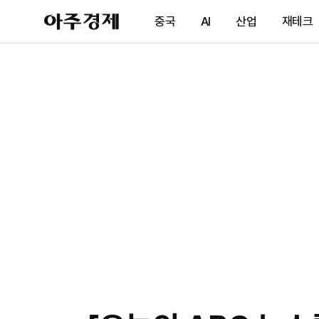
아
중국
AI
산업
재테크
주
경
제