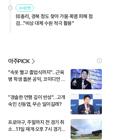
2시간전
韓총리, 경북 청도 찾아 가뭄·폭염 피해 점
검…"비상 대체 수원 적극 활용"
아주PICK
"속옷 빨고 졸업식까지"…근육
병 학생 돌본 공익, 코미디언 김
규원이었다
"경솔한 언행 깊이 반성"…고개
숙인 신동엽, 무슨 일이길래?
프로야구, 주말까지 전 경기 취
소…11일 재개·오후 7시 경기
시작