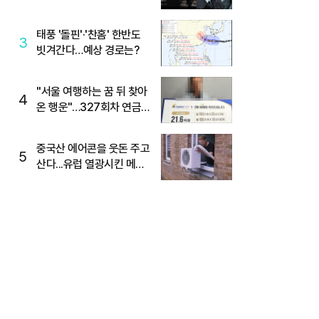
당, '성지글' 등장
태풍 '돌핀'·'찬홈' 한반도
3
빗겨간다…예상 경로는?
"서울 여행하는 꿈 뒤 찾아
4
온 행운"…327회차 연금
복권720+ 당첨번호조회
주목
중국산 에어콘을 웃돈 주고
5
산다...유럽 열광시킨 메이
디